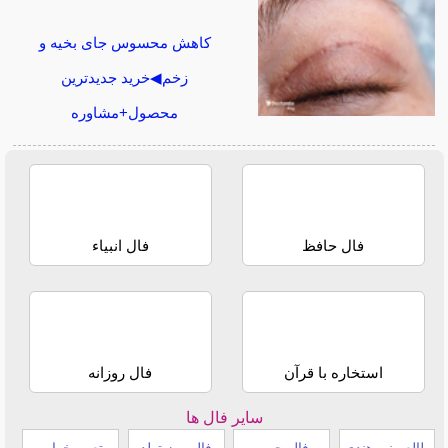
کاهش محسوس جای بخیه و
زخم◀خرید جدیدترین
محصول+مشاوره
فال حافظ
فال انبیاء
استخاره با قرآن
فال روزانه
سایر فال ها
طالع بینی هندی
فال چوب
فال روز تولد
تعبیر خواب