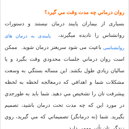
روان درماني چه مدت وقت مي گيرد؟
بسیاری از بیماران پایبند درمان نیستند و دستورات
روانشناس را نادیده میگیرند،
پایبندی به درمان های
باعپث می شود سریعتر درمان شوید. ممکن
روانشناسی
است روان درماني جلسات محدودي وقت بگيرد و يا
ساليان زيادي طول بکشد. اين مساله بستگي به وسعت
مشکلات شما و اهدافي که درمعالجه لحظه به لحظه
پيشرفت تان را تشخيص مي دهيد. شما بايد به طورجدي
در مورد اين که چه مدت تحت درمان باشيد، تصميم
بگيريد. شما (نه درمانگر) تصميماتي که مي گيريد، روي
زندگي تان تأثير مهمي دارد.