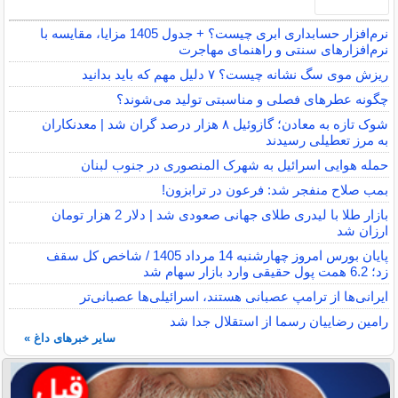
نرم‌افزار حسابداری ابری چیست؟ + جدول 1405 مزایا، مقایسه با
نرم‌افزارهای سنتی و راهنمای مهاجرت
ریزش موی سگ نشانه چیست؟ ۷ دلیل مهم که باید بدانید
چگونه عطرهای فصلی و مناسبتی تولید می‌شوند؟
شوک تازه به معادن؛ گازوئیل ۸ هزار درصد گران شد | معدنکاران
به مرز تعطیلی رسیدند
حمله هوایی اسرائیل به شهرک المنصوری در جنوب لبنان
بمب صلاح منفجر شد: فرعون در ترابزون!
بازار طلا با لیدری طلای جهانی صعودی شد | دلار 2 هزار تومان
ارزان شد
پایان بورس امروز چهارشنبه 14 مرداد 1405 / شاخص کل سقف
زد؛ 6.2 همت پول حقیقی وارد بازار سهام شد
ایرانی‌ها از ترامپ عصبانی هستند، اسرائیلی‌ها عصبانی‌تر
رامین رضاییان رسما از استقلال جدا شد
سایر خبرهای داغ »