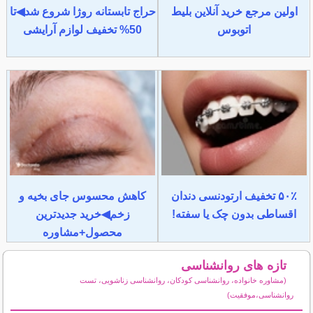
اولین مرجع خرید آنلاین بلیط
حراج تابستانه روژا شروع شد◀تا
اتوبوس
50% تخفیف لوازم آرایشی
۵۰٪ تخفیف ارتودنسی دندان
کاهش محسوس جای بخیه و
اقساطی بدون چک یا سفته!
زخم◀خرید جدیدترین
محصول+مشاوره
تازه های روانشناسی
(مشاوره خانواده، روانشناسی کودکان، روانشناسی زناشویی، تست
روانشناسی،موفقیت)
سایر مطالب روانشناسی