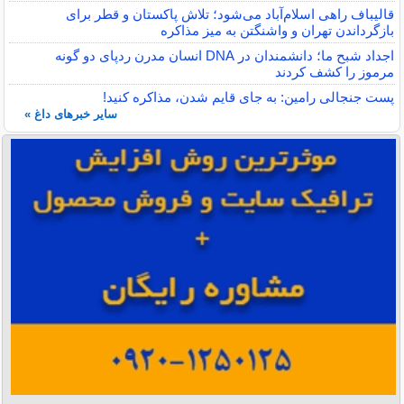
قالیباف راهی اسلام‌آباد می‌شود؛ تلاش پاکستان و قطر برای
بازگرداندن تهران و واشنگتن به میز مذاکره
اجداد شبح ما؛ دانشمندان در DNA انسان مدرن ردپای دو گونه
مرموز را کشف کردند
پست جنجالی رامین: به جای قایم شدن، مذاکره کنید!
سایر خبرهای داغ »