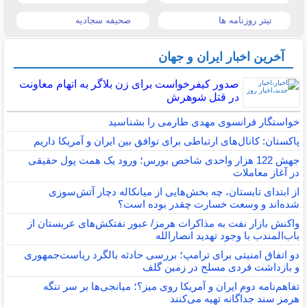
تیتر روزنامه ها
صحیفه سجادیه
آخرین اخبار ایران و جهان
صدور کیفرخواست برای زن بلاگر به اتهام معاونت
در قتل شوهرش
خواستگار فرانسوی مهدی طارمی را بشناسید
پاکستان: کانال‌های ارتباطی برای توافق بین ایران و آمریکا داریم
جهش 122 هزار واحدی شاخص بورس؛ ورود یک همت پول حقیقی
در آغاز معاملات
از ابتدای تابستان، چه بخش‌هایی از میانکاله دچار آتش‌سوزی
شده‌اند و وسعت خسارت چقدر بوده است؟
واکنش بازار نفت به مذاکرات هرمز/ عبور نفتکش‌های عربستان از
باب‌المندب با وجود تهدید انصارالله
دو اتفاق امنیتی برای ترامپ؛ بررسی حادثه بالگرد ریاست‌جمهوری
و بازداشت فردی مسلح در زمین گلف
تفاهم‌نامه دوم ایران و آمریکا روی میز؟؛ میانجی‌ها بر سر تنگه
هرمز سند جداگانه تهیه می‌کنند