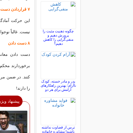
۷ قراردادن دست ها بر روی کمر
این حرکت آمادگ
چگونه ذهنیت مثبت را
نیست. غالباً نوجو
پرورش دهیم و
منفی‌گرایی را کاهش
۸ دست دادن
دهیم؟
دست دادن معانی 
برخوردارند محکم
کنند. در ضمن مر
پدر و مادر خسته، کودک
ناآرام؛ بهترین راهکارهای
را دارند!
آرامش برای هر دو
پیشنهاد ویژه
ترس از قضاوت نداشته
باشید! مشاوره خانواده