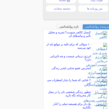
قیمت تبلت
نهج البلاغه
تیتر روزنامه ها
صحیفه سجادیه
پربیننده روانشناسی
تازه روانشناسی
کنسل کالچر چیست؟ تجزیه و تحلیل
تأثیر و پیامدهای آن
۱۰ سوالی که برای غلبه بر موانع باید از
خود بپرسید
انرژی درمانی چیست و چه تاثیراتی
دارد؟
استرس عضو جدایی ناپذیر زندگی
7 غذایی که شما را دچار اضطراب می
کند
چطور زندگی شخصی تان را در محل
کار محرمانه نگه دارید
یک بار برای همیشه تنبلی را کنار
بگذارید