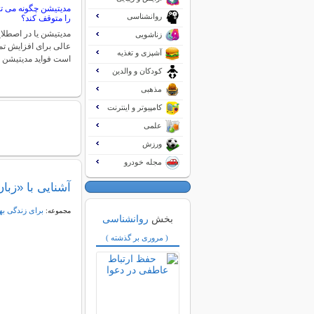
مدیتیشن چگونه می تو
روانشناسی
را متوقف کند؟
مدیتیشن یا در اصطلا
زناشویی
عالی برای افزایش تم
آشپزی و تغذیه
است فواید مدیتیشن 
کودکان و والدین
مذهبی
کامپیوتر و اینترنت
علمی
ورزش
مجله خودرو
آشنایی با «زبا
برای زندگی به
مجموعه:
بخش
روانشناسی
( مروری بر گذشته )