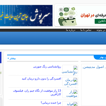
در بیتوته
تماس با ما
درباره ما
 بهتر
بیشتر »
روانشناسی رنگ صورتی
افسردگی را بدون دارو درمان کنید
13 راز موفقیت از نگاه جیم ران، فیلسوف
کارآفرین
چرا خنده درمانی؟