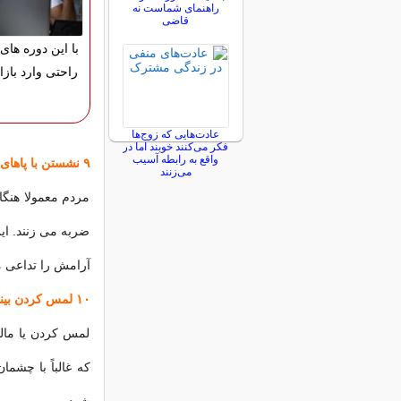
راهنمای شماست نه
قاضی
با این دوره های 
راحتی وارد بازا
عادت‌هایی که زوج‌ها
فکر می‌کنند خوبند اما در
واقع به رابطه آسیب
۹ نشستن با پاهای روی هم و جدا از هم
می‌زنند
مردم معمولا هنگام
ضربه می زنند. این
آرامش را تداعی م
۱۰ لمس کردن بینی
لمس کردن یا مالی
که غالباً با چش