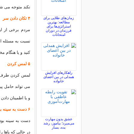
نکند متوجه می شوی
زمان‌های طلایی برای
۴ تکان دادن سر
مطالعه: بهترین
استراتژی‌ها برای
مردم برخی از اوق
فرزندان در دوران
امتحانات
نسبت به مسئله ای 
کنید و یا هنگام م
۵ لمس کردن
راهکارهای افزایش
لمس کردن طرف م
همدلی در بین اعضای
خانواده
می تواند حامل پیا
و یا اطمینان دادن 
۶ دست به سینه بودن
عشق بدون مهارت
دست به سینه بودن
می‌میرد؛ بیاموز، رشد
بده، بساز
در حالی که پاها ر