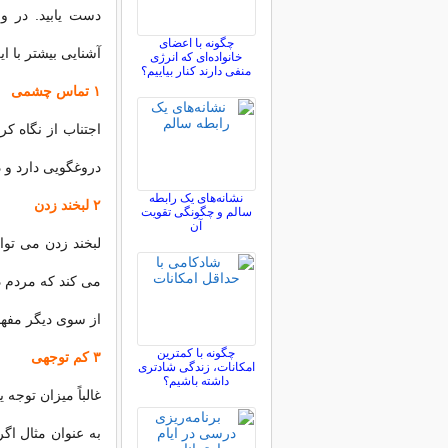
دست یابید. در واق
چگونه با اعضای
آشنایی بیشتر با ای
خانواده‌ای که انرژی
منفی دارند کنار بیاییم؟
۱ تماس چشمی
اجتناب از نگاه کر
دروغگویی دارد و 
نشانه‌های یک رابطه
۲ لبخند زدن
سالم و چگونگی تقویت
آن
لبخند زدن می توا
می کند که مردم د
از سوی دیگر مفهو
چگونه با کمترین
۳ کم توجهی
امکانات، زندگی شادتری
داشته باشیم؟
غالباً میزان توج
به عنوان مثال ا