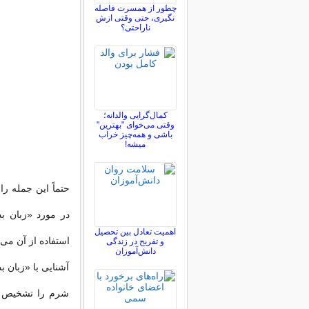
چطور از همسرت فاصله
نگيری، حتی وقتی ازش
ناراحتی؟
کمال‌گرایی والدانه؛
وقتی می‌خوای "بهترین"
باشی و همه‌چیز خراب
میشه!
حتماً این جمله ر
در مورد «زبان ب
اهمیت تعادل بین تحصیل
استفاده از آن می 
و تفریح در زندگی
دانش‌آموزان
آشنایی با «زبان 
شرم را تشخیص ده