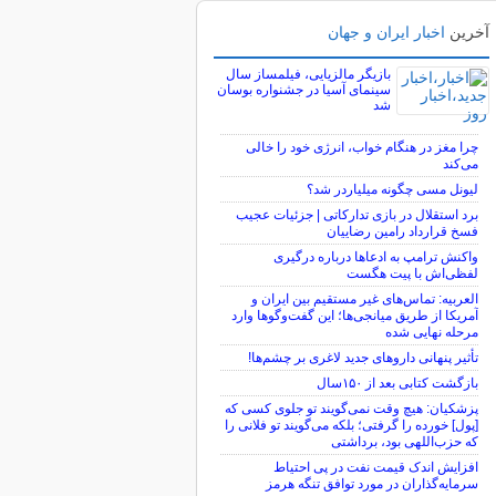
آخرین
اخبار ایران و جهان
بازیگر مالزیایی، فیلمساز سال
سینمای آسیا در جشنواره بوسان
شد
چرا مغز در هنگام خواب، انرژی خود را خالی
می‌کند
لیونل مسی چگونه میلیاردر شد؟
برد استقلال در بازی تدارکاتی | جزئیات عجیب
فسخ قرارداد رامین رضاییان
واکنش ترامپ به ادعاها درباره درگیری
لفظی‌اش با پیت هگست
العربیه: تماس‌های غیر مستقیم بین ایران و
آمریکا از طریق میانجی‌ها؛ این گفت‌و‌گو‌ها وارد
مرحله نهایی شده
تأثیر پنهانی داروهای جدید لاغری بر چشم‌ها!
بازگشت کتابی بعد از ۱۵۰سال
پزشکیان: هیچ وقت نمی‌گویند تو جلوی کسی که
[پول] خورده را گرفتی؛ بلکه می‌گویند تو فلانی را
که حزب‌اللهی بود، برداشتی
افزایش اندک قیمت نفت در پی احتیاط
سرمایه‌گذاران در مورد توافق تنگه هرمز