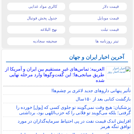
قیمت دلار
کالری مواد غذایی
قیمت موبایل
جدول پخش فوتبال
قیمت تبلت
نهج البلاغه
تیتر روزنامه ها
صحیفه سجادیه
آخرین اخبار ایران و جهان
العربیه: تماس‌های غیر مستقیم بین ایران و آمریکا از
طریق میانجی‌ها؛ این گفت‌و‌گو‌ها وارد مرحله نهایی
شده
تأثیر پنهانی داروهای جدید لاغری بر چشم‌ها!
بازگشت کتابی بعد از ۱۵۰سال
پزشکیان: هیچ وقت نمی‌گویند تو جلوی کسی که [پول] خورده را
گرفتی؛ بلکه می‌گویند تو فلانی را که حزب‌اللهی بود، برداشتی
افزایش اندک قیمت نفت در پی احتیاط سرمایه‌گذاران در مورد
توافق تنگه هرمز