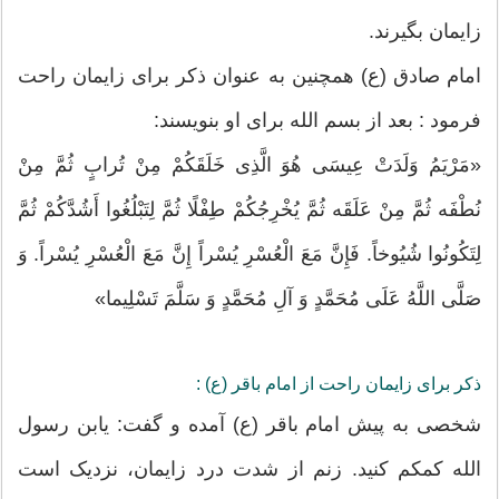
زایمان بگیرند.
امام صادق (ع) همچنین به عنوان ذکر برای زایمان راحت
فرمود : بعد از بسم الله برای او بنویسند:
«مَرْیَمُ وَلَدَتْ عِیسَى‏ هُوَ الَّذِی خَلَقَکُمْ مِنْ تُرابٍ ثُمَّ مِنْ
نُطْفَه ثُمَّ مِنْ عَلَقَه ثُمَّ یُخْرِجُکُمْ طِفْلًا ثُمَّ لِتَبْلُغُوا أَشُدَّکُمْ ثُمَّ
لِتَکُونُوا شُیُوخاً. فَإِنَّ مَعَ الْعُسْرِ یُسْراً إِنَّ مَعَ الْعُسْرِ یُسْراً. وَ
صَلَّى اللَّهُ عَلَى مُحَمَّدٍ وَ آلِ مُحَمَّدٍ وَ سَلَّمَ تَسْلِیما»
ذکر برای زایمان راحت از امام باقر (ع) :
شخصی به پیش امام باقر (ع) آمده و گفت: یابن رسول
الله کمکم کنید. زنم از شدت درد زایمان، نزدیک است