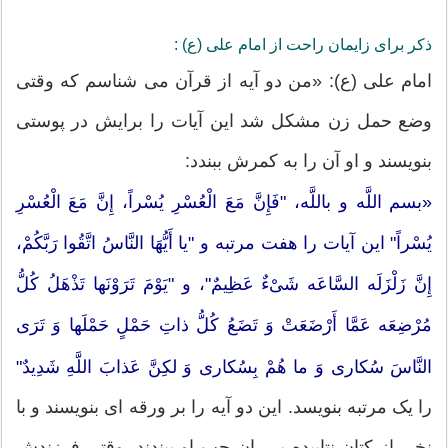
ذکر برای زایمان راحت از امام علی (ع) :
امام علی (ع): «من دو آیه از قرآن می شناسم که وقتى
وضع حمل زن مشکل شد این آیات را برایش در پوستى
بنویسند و او آن را به کمرش‏ ببندد:
«بسم اللَّه و باللَّه، "فَإِنَّ مَعَ الْعُسْرِ یُسْراً، إِنَّ مَعَ الْعُسْرِ
یُسْراً" این آیات را هفت مرتبه و "یا أَیُّهَا النَّاسُ اتَّقُوا رَبَّکُمْ،
إِنَّ زَلْزَلَه السَّاعَه شَیْ‏ءٌ عَظِیمٌ"، و "یَوْمَ تَرَوْنَها تَذْهَلُ کُلُّ
مُرْضِعَه عَمَّا أَرْضَعَتْ وَ تَضَعُ کُلُّ ذاتِ حَمْلٍ حَمْلَها وَ تَرَى
النَّاسَ سُکارى‏ وَ ما هُمْ بِسُکارى‏ وَ لکِنَّ عَذابَ اللَّهِ شَدِیدٌ"
را یک مرتبه بنویسد. این دو آیه را بر ورقه اى بنویسند و با
نخى از کتان نتابیده بر ران چپ او ببندند. وقتى فرزندش