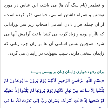
و قطمیر (نام سگ آن ها) می باشد، ابن عباس در مورد
نوشتن و همراه داشتن اسامی، خواصی ذکر کرده است،
از آن جمله قرار دادن اسامی اصحاب زیر سر نوزادانی
که ناآرام بوده و زیاد گریه می کنند؛ باعث آرامش آنها می
شود. همچنین بستن اسامی آن ها بر ران چپ زنانی که
زایمان سختی دارند، سبب سهولت در زایمان می گردد.
براى رفع دشوارى زايمان زنان بر پوستى بنويسد :
«بِسْمِ اللَّهِ الرَّحْمنِ الرَّحيمِ كَاَنَّهُمْ يَوْمَ يَرَوْنَ ما يُوعَدُونَ لَمْ
يَلْبَثُوا اِلاّ ساعَه مِنْ نَهارٍ كَاَنَّهُمْ يَوْمَ يَرَوْنَها لَمْ يَلْبَثُوا اِلاّ عَشِيَّه
اَوْ ضُحيها اِذْ قالَتِ اَمْرَاَتُ عِمْرانَ رَبِّ اِنّى نَذَرْتُ لَكَ ما فى