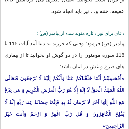
عقیقه، ختنه و… نیز باید انجام شود.
دعای برای نوزاد تازه متولد شده از پیامبر (ص) :
پیامبر (ص) فرمود: وقتی که فرزند به دنیا آمد آیات 115 تا
118 سوره مومنون را در دو گوش او بخوانید تا از بیماری
های صرع و غش در امان باشد:
«أَفَحَسِبْتُمْ أَنَّمَا خَلَقْنَاكُمْ عَبَثًا وَأَنَّكُمْ إِلَيْنَا لَا تُرْجَعُونَ فَتَعَالَى
اللَّهُ الْمَلِكُ الْحَقُّ لَا إِلَهَ إِلَّا هُوَ رَبُّ الْعَرْشِ الْكَرِيمِ وَ مَن يَدْعُ
مَعَ اللَّهِ إِلَهًا آخَرَ لَا بُرْهَانَ لَهُ بِهِ فَإِنَّمَا حِسَابُهُ عِندَ رَبِّهِ إِنَّهُ لَا
يُفْلِحُ الْكَافِرُونَ وَ قُل رَّبِّ اغْفِرْ وَ ارْحَمْ وَأَنتَ خَيْرُ
الرَّاحِمِينَ»