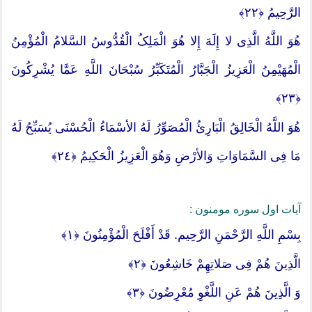
الرَّحِیمُ ﴿٢٢﴾
هُوَ اللَّهُ الَّذِی لا إِلَهَ إِلا هُوَ الْمَلِکُ الْقُدُّوسُ السَّلامُ الْمُؤْمِنُ
الْمُهَیْمِنُ الْعَزِیزُ الْجَبَّارُ الْمُتَکَبِّرُ سُبْحَانَ اللَّهِ عَمَّا یُشْرِکُونَ
﴿٢٣﴾
هُوَ اللَّهُ الْخَالِقُ الْبَارِئُ الْمُصَوِّرُ لَهُ الأسْمَاءُ الْحُسْنَى یُسَبِّحُ لَهُ
مَا فِی السَّمَاوَاتِ وَالأرْضِ وَهُوَ الْعَزِیزُ الْحَکِیمُ ﴿٢٤﴾
آیات اول سوره مومنون :
بِسْمِ اللَّهِ الرَّحْمَنِ الرَّحِیم. قَدْ أَفْلَحَ الْمُؤْمِنُونَ ﴿١﴾
الَّذِینَ هُمْ فِی صَلاتِهِمْ خَاشِعُونَ ﴿٢﴾
وَ الَّذِینَ هُمْ عَنِ اللَّغْوِ مُعْرِضُونَ ﴿٣﴾