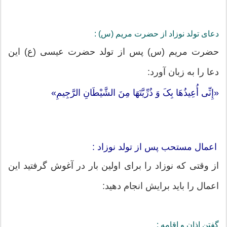
دعای تولد نوزاد از حضرت مریم (س) :
حضرت مریم (س) پس از تولد حضرت عیسی (ع) این
دعا را به زبان آورد:
«إِنِّی أُعِیذُهَا بِکَ وَ ذُرِّیَّتَهَا مِنَ الشَّیْطَانِ الرَّجِیمِ»
اعمال مستحب پس از تولد نوزاد :
از وقتی که نوزاد را برای اولین بار در آغوش گرفتید این
اعمال را باید برایش انجام دهید:
گفتن اذان و اقامه :