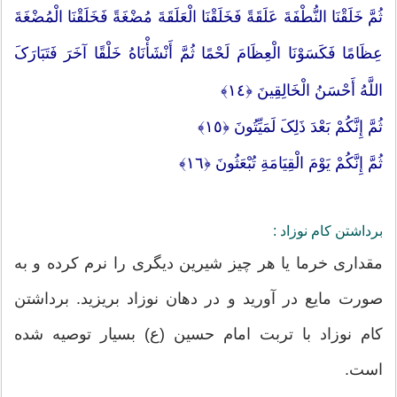
ثُمَّ خَلَقْنَا النُّطْفَةَ عَلَقَةً فَخَلَقْنَا الْعَلَقَةَ مُضْغَةً فَخَلَقْنَا الْمُضْغَةَ
عِظَامًا فَکَسَوْنَا الْعِظَامَ لَحْمًا ثُمَّ أَنْشَأْنَاهُ خَلْقًا آخَرَ فَتَبَارَکَ
اللَّهُ أَحْسَنُ الْخَالِقِینَ ﴿١٤﴾
ثُمَّ إِنَّکُمْ بَعْدَ ذَلِکَ لَمَیِّتُونَ ﴿١٥﴾
ثُمَّ إِنَّکُمْ یَوْمَ الْقِیَامَةِ تُبْعَثُونَ ﴿١٦﴾
برداشتن کام نوزاد :
مقداری خرما یا هر چیز شیرین دیگری را نرم کرده و به
صورت مایع در آورید و در دهان نوزاد بریزید. برداشتن
کام نوزاد با تربت امام حسین (ع) بسیار توصیه شده
است.