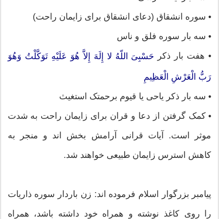
• سوره انشقاق (دعای انشقاق برای زایمان راحت)
• سه بار سوره فلق و ناس
• هفت بار ذکر
حَسْبِیَ اللّهُ لا إِلَهَ إِلاَّ هُوَ عَلَیْهِ تَوَکَّلْتُ وَهُوَ
رَبُّ الْعَرْشِ الْعَظِیمِ
• سه بار ذکر یاحی یا قیوم برحمتک استغیث
• کمک گرفتن از دعا و قران برای زایمان راحت به شدت
موثر است. آیات قرانی آرامش بخش اند و منجر به
کاهش استرس زایمان طبیعی خواهند شد.
پیامبر بزرگوار اسلام فرموده اند: زن باردار سوره ذاریات
را روی کاغذ نوشته و همراه خود داشته باشد، همراه