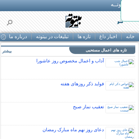
بـیتوتــه
منو
خانه
اخبار داغ
تازه ها
تبلیغات در بیتوته
درباره ما
ت
تازه های اعمال مستحبی
بیشتر »
آداب و اعمال مخصوص روز عاشورا
فواید ذکر روزهای هفته
تعقیب نماز صبح
دعای روز نهم ماه مبارک رمضان