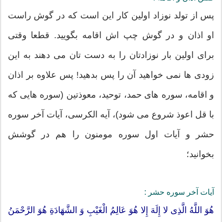
پس از تولد نوزاد اولین کار این است که در گوش راست
او اذان و در گوش چپ اش اقامه بگویید. قطعا وقتی
برای اولین بار نوزادتان را به دست تان می دهند به این
زودی ها نمی خواهید آن را پس بدهید! پس علاوه بر اذان
و اقامه، سوره های حمد، توحید، معوذتین (سوره هایی که
با قل اعوذ شروع می شود)، آیه الکرسی، آیات آخر سوره
حشر و آیات اول سوره مومنون را هم در گوشش
بخوانید؛
آیات آخر سوره حشر :
هُوَ اللَّهُ الَّذِی لا إِلَهَ إِلا هُوَ عَالِمُ الْغَیْبِ وَ الشَّهَادَةِ هُوَ الرَّحْمَنُ