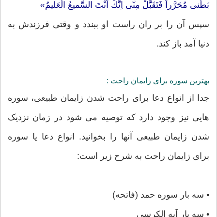
بَطْنى مُحَرَّراً فَتَقَبَّلْ مِنّى اِنَّكَ اَنْتَ السَّميعُ الْعَليمُ»
سپس آن را بر ران راست او ببندد و وقتى فرزندش به
دنيا آمد باز كند.
بهترین سوره برای زایمان راحت :
جدا از انواع دعا برای راحت شدن زایمان طبیعی، سوره
هایی نیز وجود دارد که توصیه می شود در زمان نزدیک
شدن زایمان طبیعی آنها را بخوانید. انواع دعا یا سوره
برای زایمان راحت به شرح زیر است:
• سه بار سوره حمد (فاتحه)
• سه بار آیه الکرسی