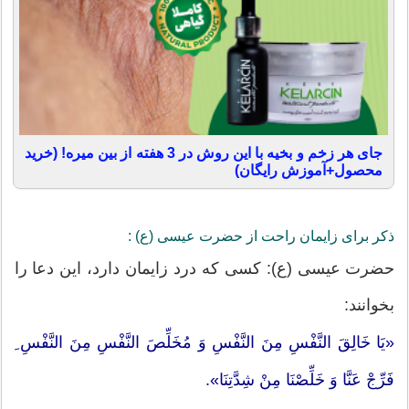
جای هر زخم و بخیه با این روش در 3 هفته از بین میره! (خرید
محصول+آموزش رایگان)
ذکر برای زایمان راحت از حضرت عیسی (ع) :
حضرت عیسی (ع): کسی که درد زایمان دارد، این دعا را
بخوانند:
«یَا خَالِقَ‏ النَّفْسِ‏ مِنَ‏ النَّفْسِ‏ وَ مُخَلِّصَ النَّفْسِ مِنَ النَّفْسِ ِ
فَرِّجْ عَنَّا وَ خَلِّصْنَا مِنْ شِدَّتِنَا».