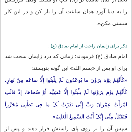
را به دنیا آورد همان ساعت آن را باز کن و در این کار
سستى مکن».
ذکر برای زایمان راحت از امام صادق (ع) :
امام صادق (ع) فرمودند: زمانی که درد زایمان سخت شد
برای او پس از «بسم الله» این گونه بنویسند:
«کَأَنَّهُمْ یَوْمَ یَرَوْنَ ما یُوعَدُونَ لَمْ یَلْبَثُوا إِلَّا ساعَه مِنْ نَهارٍ،
کَأَنَّهُمْ یَوْمَ یَرَوْنَها لَمْ یَلْبَثُوا إِلَّا عَشِیَّه أَوْ ضُحاها، إِذْ قالَتِ
امْرَأَتُ عِمْرانَ رَبِّ إِنِّی‏ نَذَرْتُ‏ لَکَ‏ ما فِی‏ بَطْنِی‏ مُحَرَّراً
فَتَقَبَّلْ‏ مِنِّی‏ إِنَّکَ‏ أَنْتَ‏ السَّمِیعُ‏ الْعَلِیمُ‏»
سپس آن را بر روی پای راستش قرار دهند و پس از