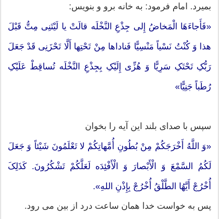
بمیرد. امام فرمود: به خانه برو و بنویس:
«فَأَجاءَهَا الْمَخاضُ إِلى‏ جِذْعِ النَّخْلَه قالَتْ یا لَیْتَنِی‏ مِتُّ قَبْلَ
هذا وَ کُنْتُ نَسْیاً مَنْسِیًّا فَناداها مِنْ تَحْتِها أَلَّا تَحْزَنِی قَدْ جَعَلَ
رَبُّکِ تَحْتَکِ سَرِیًّا وَ هُزِّی إِلَیْکِ بِجِذْعِ النَّخْلَه تُساقِطْ عَلَیْکِ
رُطَباً جَنِیًّا»
سپس با صدای بلند این آیه را بخوان
«وَ اللَّهُ أَخْرَجَکُمْ مِنْ بُطُونِ أُمَّهاتِکُمْ لا تَعْلَمُونَ شَیْئاً وَ جَعَلَ
لَکُمُ السَّمْعَ وَ الْأَبْصارَ وَ الْأَفْئِدَه لَعَلَّکُمْ تَشْکُرُونَ. كَذَلِکَ
أُخْرُجْ أَيَّهُا الطَّلْقُ أُخْرُجْ بِإِذْنِ اللهِ».‏
پس به خواست خدا همان ساعت درد از بین می رود.