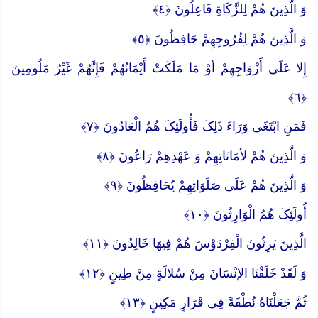
وَ الَّذِینَ هُمْ لِلزَّکَاةِ فَاعِلُونَ ﴿٤﴾
وَ الَّذِینَ هُمْ لِفُرُوجِهِمْ حَافِظُونَ ﴿٥﴾
إِلا عَلَى أَزْوَاجِهِمْ أوْ مَا مَلَکَتْ أَیْمَانُهُمْ فَإِنَّهُمْ غَیْرُ مَلُومِینَ
﴿٦﴾
فَمَنِ ابْتَغَى وَرَاءَ ذَلِکَ فَأُولَئِکَ هُمُ الْعَادُونَ ﴿٧﴾
وَ الَّذِینَ هُمْ لأمَانَاتِهِمْ وَ عَهْدِهِمْ رَاعُونَ ﴿٨﴾
وَ الَّذِینَ هُمْ عَلَى صَلَوَاتِهِمْ یُحَافِظُونَ ﴿٩﴾
أُولَئِکَ هُمُ الْوَارِثُونَ ﴿١٠﴾
الَّذِینَ یَرِثُونَ الْفِرْدَوْسَ هُمْ فِیهَا خَالِدُونَ ﴿١١﴾
وَ لَقَدْ خَلَقْنَا الإنْسَانَ مِنْ سُلالَةٍ مِنْ طِینٍ ﴿١٢﴾
ثُمَّ جَعَلْنَاهُ نُطْفَةً فِی قَرَارٍ مَکِینٍ ﴿١٣﴾