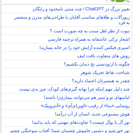
تغییر بزرگ در ChatGPT / چت متنی نامحدود و رایگان
زیورآلات و طلاهای مناسب آقایان با طراحی‌های مدرن و منحصر
به فرد
نبوت از نظر اهل سنت به چه صورت است ؟
اشعار ترکی عاشقانه به همراه ترجمه فارسی
اسپری فیکس کننده آرایش خود را در خانه بسازید!
روش های متفاوت بافت لیف
چگونه با ارتودنسی نخ دندان بکشیم؟
شناخت نقاط تحریک شوهر
چقدر به همسرتان اعتماد دارید؟
چند دلیل مهم اینکه چرا بهانه گیری‌های کودک، چیز بدی نیست
لباس‎های نو و تمیز هم می‌توانند بیماری‌زا باشند!
رونمایی «متا» از رقیب «اوپن‌ای‌آی» و «آنتروپیک»
هوش مصنوعی جدید، انسان از آب درآمد!
تور آل یا یوآل چیست؟ تفاوت‌های مهمی که باید بدانید!
نور خورشید و دشمن خاموش چشمان شما؛ آفتاب سوختگی چشم