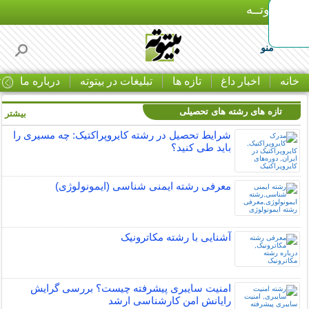
بـیتوتــه
منو
خانه
اخبار داغ
تازه ها
تبلیغات در بیتوته
درباره ما
ت
تازه های رشته های تحصیلی
بیشتر »
شرایط تحصیل در رشته کایروپراکتیک: چه مسیری را
باید طی کنید؟
معرفی رشته ایمنی شناسی (ایمونولوژی)
آشنایی با رشته مکاترونیک
امنیت سایبری پیشرفته چیست؟ بررسی گرایش
رایانش امن کارشناسی ارشد