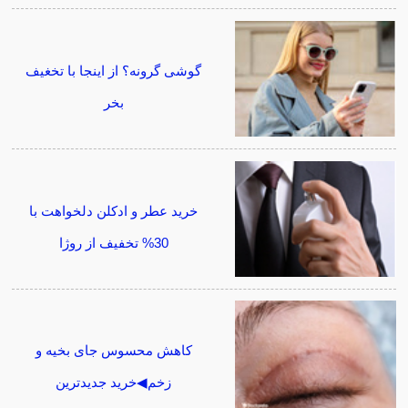
گوشی گرونه؟ از اینجا با تخغیف
بخر
خرید عطر و ادکلن دلخواهت با
30% تخفیف از روژا
کاهش محسوس جای بخیه و
زخم◀خرید جدیدترین