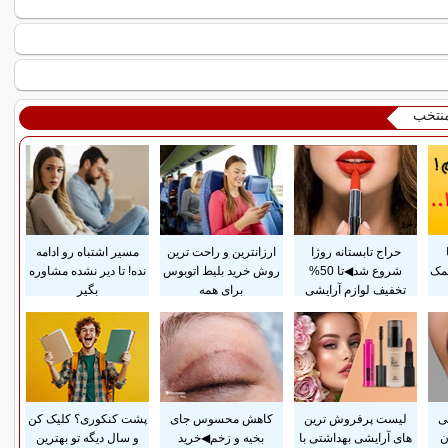
منتخب
حراج تابستانه روژا
ارزانترین و راحت ترین
مسیر اشتباه رو ادامه
مک
شروع شد◀تا 50%
روش خرید بلیط اتوبوس
نده! تا دیر نشده مشاوره
تخفیف لوازم آرایشی
برای همه
بگیر
سی
لیست پرفروش ترین
کاهش محسوس جای
پشت کنکوری؟ کلیک کن
ن
های آرایشی بهداشتی با
بخیه و زخم◀خرید
و سال دیگه تو بهترین