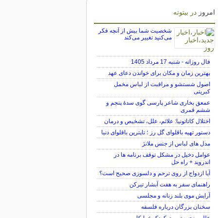
امروز
در بیتوته
شخصیت شما بیش از آنچه فکر
می‌کنید تغییر می‌کند
فال روزانه - شنبه 17 مرداد 1405
بهترین زمان و مکان برای خواندن دعای عهد
اصول شستشو و مراقبت از لباس مخمل
کبریتی
عمعق بخاری شاعر پارسی گوی سدهٔ پنجم و
ششم قمری
اختلال کاتاتونیا: علائم، علل، تشخیص و درمان
دستور تهیه باقلوای گل رز ؛ تاپترین باقلوای دنیا
مدل های لباس از جنس ملانژ
عوامل دخیل در مشکل توقف برنامه ها در
اندروید + راه حل
آیا ازدواج از روی ترحم و دلسوزی صحیح است؟
راهنمای سفر به هفت آبشار تیرکن
آرایش موی بلند زنانه و مجلسی
سخنان بزرگان درباره فلسفه