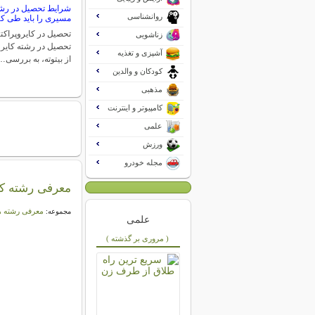
شرایط تحصیل در رشته
روانشناسی
مسیری را باید طی کن
تحصیل در کایروپراکت
زناشویی
تحصیل در رشته کایروپ
آشپزی و تغذیه
از بیتوته، به بررسی…
کودکان و والدین
مذهبی
کامپیوتر و اینترنت
علمی
ورزش
مجله خودرو
معرفی رشته کا
معرفی رشته ه
مجموعه:
علمی
( مروری بر گذشته )