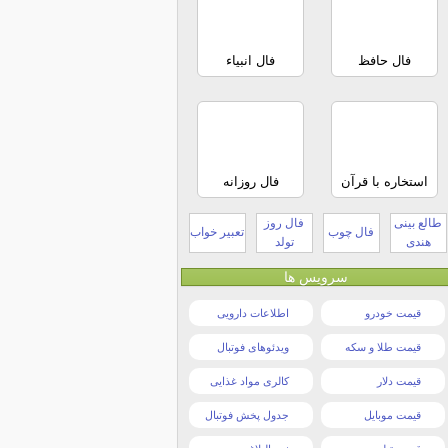
فال حافظ
فال انبیاء
استخاره با قرآن
فال روزانه
طالع بینی
فال روز
فال چوب
تعبیر خواب
هندی
تولد
سرویس ها
قیمت خودرو
اطلاعات دارویی
قیمت طلا و سکه
ویدئوهای فوتبال
قیمت دلار
کالری مواد غذایی
قیمت موبایل
جدول پخش فوتبال