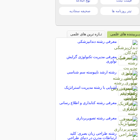
قیمت تبلت
نهج البلاغه
تیتر روزنامه ها
صحیفه سجادیه
پـربیننده های علمی
تـازه ترین های علمی
معرفی رشته دندانپزشکی
معرفی مدیریت تکنولوژی گرایش
نوآوری
رشته ارشد ناپیوسته سم شناسی
آشنایی با رشته مدیریت استراتژیک
معرفی رشته کتابداری و اطلاع رسانی
معرفی رشته تصویربرداری
رشته طراحی زبان بصری: کلید
ارتباطات مدرن در دنیای طراحی