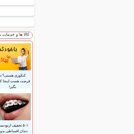
کالا ها و خدمات 
کنکوری هستی؟ تا
فرصت هست اینجا ک
بگیر!
۵۰٪ تخفیف ارتودن
دندان اقساطی بدو