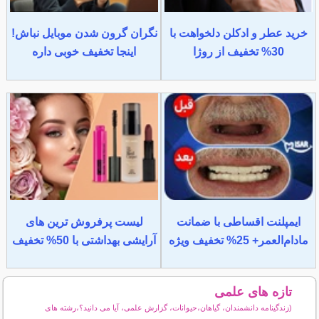
خرید عطر و ادکلن دلخواهت با
نگران گرون شدن موبایل نباش!
30% تخفیف از روژا
اینجا تخفیف خوبی داره
ایمپلنت اقساطی با ضمانت
لیست پرفروش ترین های
مادام‌العمر+ 25% تخفیف ویژه
آرایشی بهداشتی با 50% تخفیف
تازه های علمی
(زندگینامه دانشمندان، گیاهان،حیوانات، گزارش علمی، آیا می دانید؟،رشته های