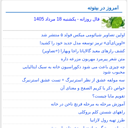
امروز در بیتوته
فال روزانه - یکشنبه 18 مرداد 1405
اولین تصاویر شیائومی میکس فولد ۵ منتشر شد
«اوپن‌ای‌آی» ترمز توسعه مدل جدید خود را کشید!
کشف رازهای معبد گالاپاتا راجا ویهارا (+تصاویر)
متن شعر پیرمرد مهربون مزرعه داره
چه چیزی باعث می شود دکوراسیون خانه به سبک ایتالیایی
محبوب شود
سه مولفه عشق از نظر استرنبرگ + تست عشق استرنبرگ
خواص ذکر یا کریم الصفح و معنای آن
تقویم مایا چیست؟
آموزش مرحله به مرحله فرنچ ناخن در خانه
راههای شستن کلم بروکلی
طرز تهیه رول لازانیا
درمان و پیشگیری از تنبلی تخمدان با ورزش