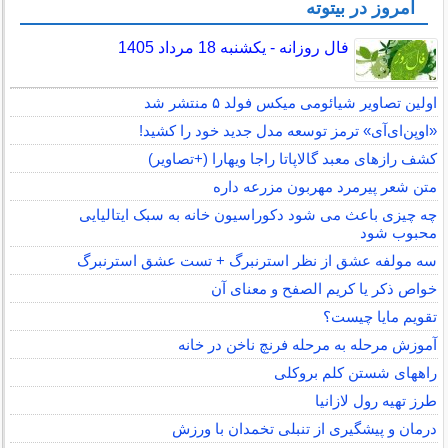
امروز در بیتوته
فال روزانه - یکشنبه 18 مرداد 1405
اولین تصاویر شیائومی میکس فولد ۵ منتشر شد
«اوپن‌ای‌آی» ترمز توسعه مدل جدید خود را کشید!
کشف رازهای معبد گالاپاتا راجا ویهارا (+تصاویر)
متن شعر پیرمرد مهربون مزرعه داره
چه چیزی باعث می شود دکوراسیون خانه به سبک ایتالیایی
محبوب شود
سه مولفه عشق از نظر استرنبرگ + تست عشق استرنبرگ
خواص ذکر یا کریم الصفح و معنای آن
تقویم مایا چیست؟
آموزش مرحله به مرحله فرنچ ناخن در خانه
راههای شستن کلم بروکلی
طرز تهیه رول لازانیا
درمان و پیشگیری از تنبلی تخمدان با ورزش