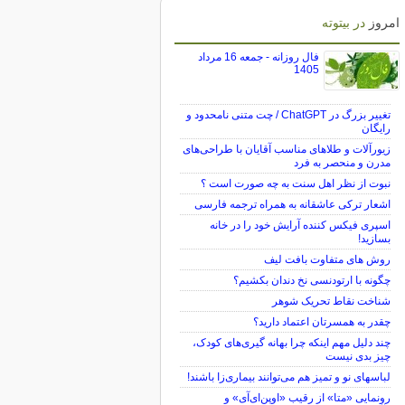
امروز
در بیتوته
فال روزانه - جمعه 16 مرداد
1405
تغییر بزرگ در ChatGPT / چت متنی نامحدود و
رایگان
زیورآلات و طلاهای مناسب آقایان با طراحی‌های
مدرن و منحصر به فرد
نبوت از نظر اهل سنت به چه صورت است ؟
اشعار ترکی عاشقانه به همراه ترجمه فارسی
اسپری فیکس کننده آرایش خود را در خانه
بسازید!
روش های متفاوت بافت لیف
چگونه با ارتودنسی نخ دندان بکشیم؟
شناخت نقاط تحریک شوهر
چقدر به همسرتان اعتماد دارید؟
چند دلیل مهم اینکه چرا بهانه گیری‌های کودک،
چیز بدی نیست
لباس‎های نو و تمیز هم می‌توانند بیماری‌زا باشند!
رونمایی «متا» از رقیب «اوپن‌ای‌آی» و