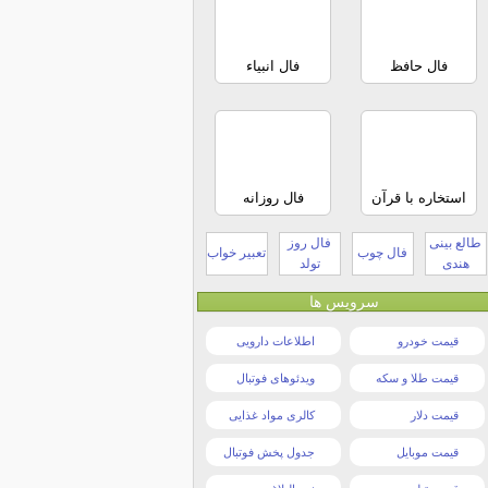
فال حافظ
فال انبیاء
استخاره با قرآن
فال روزانه
طالع بینی
فال روز
فال چوب
تعبیر خواب
هندی
تولد
سرویس ها
قیمت خودرو
اطلاعات دارویی
قیمت طلا و سکه
ویدئوهای فوتبال
قیمت دلار
کالری مواد غذایی
قیمت موبایل
جدول پخش فوتبال