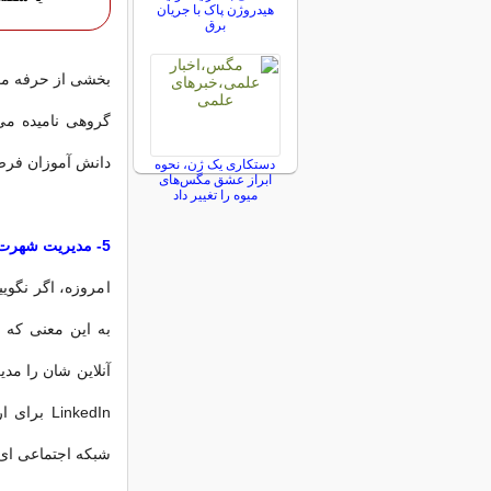
هیدروژن پاک با جریان
برق
بخشی از حرفه معل
گروهی نامیده می
دانش آموزان فرصت
دستکاری یک ژن، نحوه
ابراز عشق مگس‌های
میوه را تغییر داد
5- مدیریت شهرت آنلاین
امروزه، اگر نگویی
به این معنی که ف
آنلاین شان را مدی
LinkedIn
شبکه اجتماعی ای 