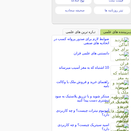
قیمت تبلت
نهج البلاغه
تیتر روزنامه ها
صحیفه سجادیه
پـربیننده های علمی
تـازه ترین های علمی
ضوابط لازم برای صدور پروانه كسب در
اتحاديه های صنفی
دانستنی های علمی قران
10 اشتباه که به مغز آسيب میرساند
راهنمای خرید و فروش ملک با وکالت
نامه
مبتکر شوید و با تزریق پلاستیک به سود
بیشتری دست پیدا کنید
آمونیوم نیترات چیست؟ و چه کاربردی
دارد؟
اسید سیتریک چیست؟ و چه کاربردی
دارد؟