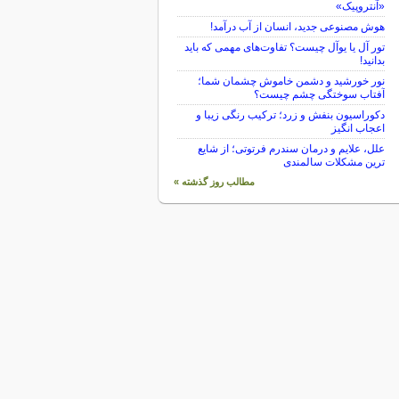
«آنتروپیک»
هوش مصنوعی جدید، انسان از آب درآمد!
تور آل یا یوآل چیست؟ تفاوت‌های مهمی که باید
بدانید!
نور خورشید و دشمن خاموش چشمان شما؛
آفتاب سوختگی چشم چیست؟
دکوراسیون بنفش و زرد؛ ترکیب رنگی زیبا و
اعجاب انگیز
علل، علایم و درمان سندرم فرتوتی؛ از شایع
ترین مشکلات سالمندی
مطالب روز گذشته »