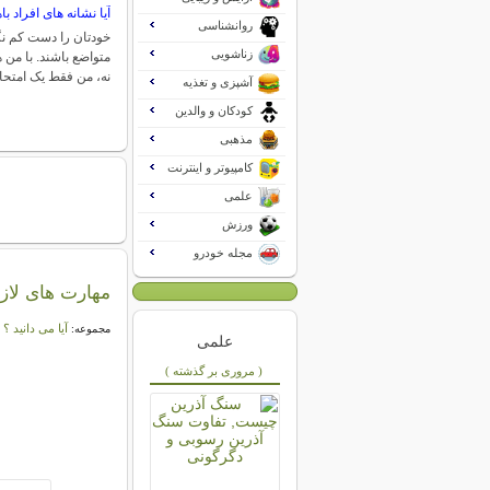
آیا نشانه های افراد ب
روانشناسی
خودتان را دست کم نگ
زناشویی
متواضع باشند. با من
نه، من فقط یک امتح
آشپزی و تغذیه
کودکان و والدین
مذهبی
کامپیوتر و اینترنت
علمی
ورزش
مجله خودرو
مهارت های لاز
آیا می دانید ؟
مجموعه:
علمی
( مروری بر گذشته )