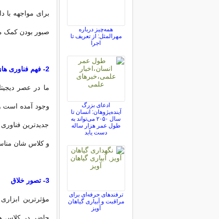
برای مواجهه با 
همه‌چیز درباره
صبور بودن کمک م
مهرالمثل: از تعریف تا
اجرا
2- فهم فناوری های جدید
ما در عصر دیجیت
ادعای بزرگ
وجود آمده است و
آینده‌پژوهان: انسان تا
سال ۲۰۵۰ می‌تواند به
جدیدترین فناوری ه
طول عمر هزار ساله
دست یابد
و کلاس شان منا
3- تصور خلاق
ترفندهای حرفه‌ای برای
مؤثرترین ابزاری
مراقبت و آبیاری گیاهان
آویز