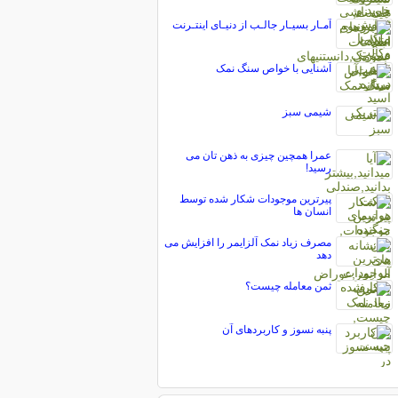
آمـار بسیـار جالـب از دنیـای اینتـرنت
آشنایی با خواص سنگ نمک
شیمی سبز
عمرا همچین چیزی به ذهن تان می
رسید!
پیرترین موجودات شکار شده توسط
انسان ها
مصرف زیاد نمک آلزایمر را افزایش می
دهد
ثمن معامله چیست؟
پنبه نسوز و کاربردهای آن