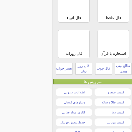
فال حافظ
فال انبیاء
استخاره با قرآن
فال روزانه
طالع بینی
فال روز
فال چوب
تعبیر خواب
هندی
تولد
سرویس ها
قیمت خودرو
اطلاعات دارویی
قیمت طلا و سکه
ویدئوهای فوتبال
قیمت دلار
کالری مواد غذایی
قیمت موبایل
جدول پخش فوتبال