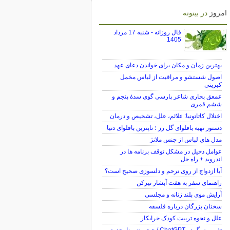
امروز
در بیتوته
فال روزانه - شنبه 17 مرداد
1405
بهترین زمان و مکان برای خواندن دعای عهد
اصول شستشو و مراقبت از لباس مخمل
کبریتی
عمعق بخاری شاعر پارسی گوی سدهٔ پنجم و
ششم قمری
اختلال کاتاتونیا: علائم، علل، تشخیص و درمان
دستور تهیه باقلوای گل رز ؛ تاپترین باقلوای دنیا
مدل های لباس از جنس ملانژ
عوامل دخیل در مشکل توقف برنامه ها در
اندروید + راه حل
آیا ازدواج از روی ترحم و دلسوزی صحیح است؟
راهنمای سفر به هفت آبشار تیرکن
آرایش موی بلند زنانه و مجلسی
سخنان بزرگان درباره فلسفه
علل و نحوه تربیت کودک خرابکار