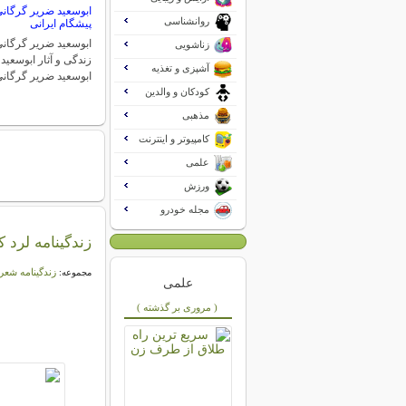
ابوسعید ضریر گرگانی:
روانشناسی
پیشگام ایرانی
ابوسعید ضریر گرگانی 
زناشویی
زندگی و آثار ابوسعید
آشپزی و تغذیه
ابوسعید ضریر گرگان
کودکان و والدین
مذهبی
کامپیوتر و اینترنت
علمی
ورزش
مجله خودرو
زندگینامه لرد 
زندگینامه شعر
مجموعه:
علمی
( مروری بر گذشته )