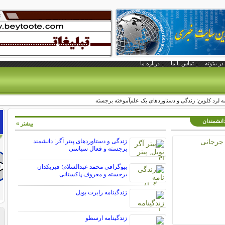
در بیتوته
تماس با ما
درباره ما
مه لرد کلوین: زندگی و دستاوردهای یک علم‌آموخته برجسته
دانشمندان
بیشتر »
زندگی و دستاوردهای پیتر آگر: دانشمند
برجسته و فعال سیاسی
بیوگرافی محمد عبدالسلام؛ فیزیکدان
برجسته و معروف پاکستانی
زندگینامه رابرت بویل
زندگینامه ارسطو