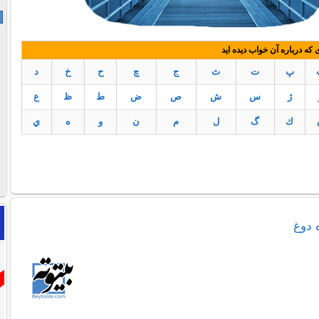
ه درباره آن خواب دیده اید
پ
ت
ث
ج
چ
ح
خ
د
ژ
س
ش
ص
ض
ط
ظ
ع
ك
گ
ل
م
ن
و
ه
ي
 دوغ