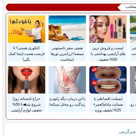
منتخب
جی
لیست پرفروش ترین
هیچی سفر تابستونی
کنکوری هستی؟ تا
ست
های آرایشی بهداشتی با
نمیشه! ارزانترین تورها
فرصت هست اینجا کمک
50% تخفیف
اینجاست
بگیر!
ایمپلنت اقساطی با
با این درمان دیگه زانودرد
حراج تابستانه روژا
 رو
ضمانت مادام‌العمر+
زندگیت رو مختل نمیکنه!
شروع شد◀تا 50%
25% تخفیف ویژه
تخفیف لوازم آرایشی
 سرگرمی