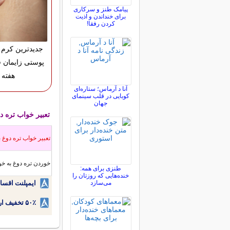
پیامک طنز و سرکاری
برای خنداندن و اذیت
کردن رفقا!
جدیدترین کرم 
هفته
آنا د آرماس؛ ستاره‌ای
کوبایی در قلب سینمای
جهان
تعبیر خواب
تره د
تعبير خواب تره دوغ 
خوردن تره دوغ به خوا
طنزی برای همه:
خنده‌هایی که روزتان را
می‌سازد
ایمپلنت اقسا
۵۰٪ تخفیف ارتودنسی دندان اقساطی بدون نیاز به چک یا سفته!