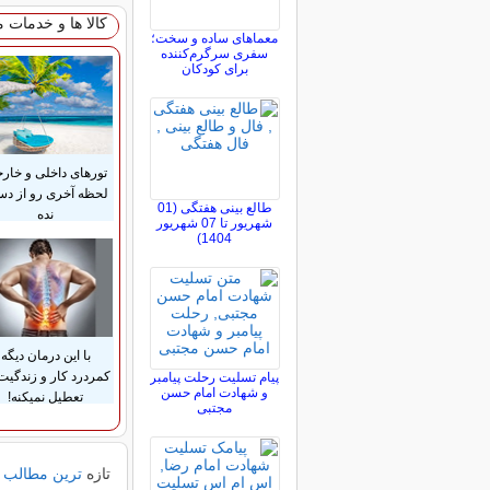
کالا ها و خدمات 
معماهای ساده و سخت؛
سفری سرگرم‌کننده
برای کودکان
تورهای داخلی و خار
لحظه آخری رو از د
طالع بینی هفتگی (01
نده
شهریور تا 07 شهریور
1404)
با این درمان دیگه
کمردرد کار و زندگیت
پیام تسلیت رحلت پیامبر
و شهادت امام حسن
تعطیل نمیکنه!
مجتبی
تازه
ترین مطالب