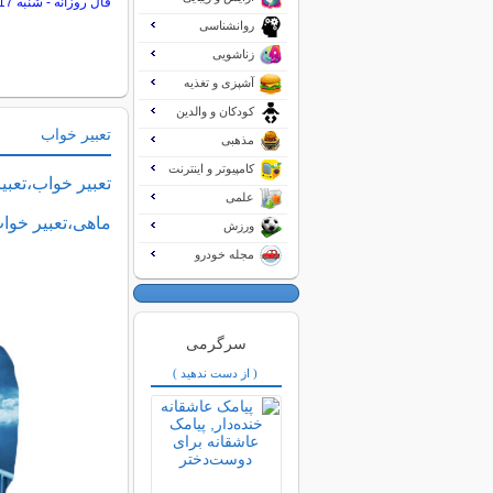
فال روزانه - شنبه 17 مرداد 1405
روانشناسی
زناشویی
آشپزی و تغذیه
کودکان و والدین
تعبیر خواب
مذهبی
کامپیوتر و اینترنت
تعبیر خواب،تعبی
علمی
ماهی،تعبیر خوا
ورزش
مجله خودرو
سرگرمی
( از دست ندهید )