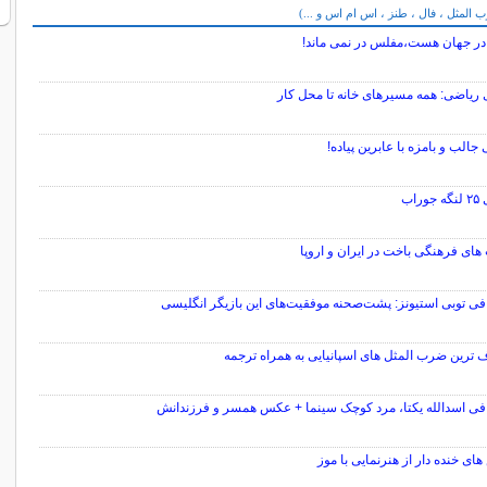
می
المثل ، فال ، طنز ، اس ام اس و ...)
ه در جهان هست،مفلس در نمی ماند!
 ریاضی: همه مسیرهای خانه تا محل کار
الب و بامزه با عابرین پیاده!
وراب
های فرهنگی باخت در ایران و اروپا
فی توبی استیونز: پشت‌صحنه موفقیت‌های این بازیگر انگلیسی
 ترین ضرب المثل های اسپانیایی به همراه ترجمه
افی اسدالله یکتا، مرد کوچک سینما + عکس همسر و فرزندانش
ی خنده دار از هنرنمایی با موز