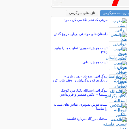
پـربیننده سرگرمی
تازه های سرگرمی
مرغی که تخم طلا می کرد، مرد
داستان های خواندنی درباره دروغ گفتن
تست هوش تصویری: تفاوت ها را بیابید
(50)
تست هوش بینایی
بیوگرافی زنده یاد «بهناز نازی»؛
بازیگری که زندگی‌اش را وقف تئاتر کرد
بیوگرافی اسدالله یکتا، مرد کوچک
سینما + عکس همسر و فرزندانش
تست هوش تصویری: نقاش های مشابه
را بیابید!
سخنان بزرگان درباره فلسفه