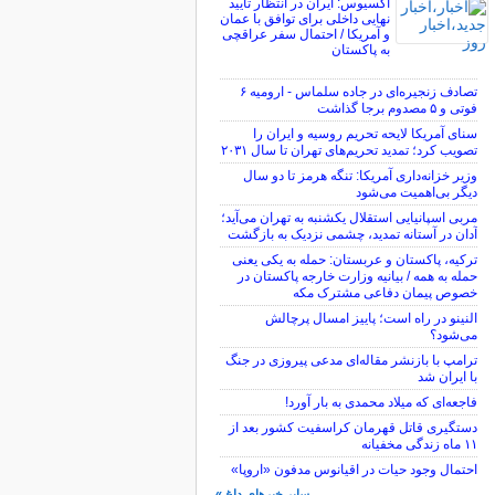
اکسیوس: ایران در انتظار تأیید
نهایی داخلی برای توافق با عمان
و آمریکا / احتمال سفر عراقچی
به پاکستان
تصادف زنجیره‌ای در جاده سلماس - ارومیه ۶
فوتی و ۵ مصدوم برجا گذاشت
سنای آمریکا لایحه تحریم روسیه و ایران را
تصویب کرد؛ تمدید تحریم‌های تهران تا سال ۲۰۳۱
وزیر خزانه‌داری آمریکا: تنگه هرمز تا دو سال
دیگر بی‌اهمیت می‌شود
مربی اسپانیایی استقلال یکشنبه به تهران می‌آید؛
آدان در آستانه تمدید، چشمی نزدیک به بازگشت
ترکیه، پاکستان و عربستان: حمله به یکی یعنی
حمله به همه / بیانیه وزارت خارجه پاکستان در
خصوص پیمان دفاعی مشترک مکه
النینو در راه است؛ پاییز امسال پرچالش
می‌شود؟
ترامپ با بازنشر مقاله‌ای مدعی پیروزی در جنگ
با ایران شد
فاجعه‌ای که میلاد محمدی به بار آورد!
دستگیری قاتل قهرمان کراسفیت کشور بعد از
۱۱ ماه زندگی مخفیانه
احتمال وجود حیات در اقیانوس مدفون «اروپا»
سایر خبرهای داغ »