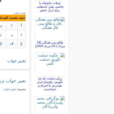
جملات عاشقانه با
چاشنی طنز؛ ایده‌هایی
برای ابراز عشق
تعبیر خواب
حرف نخست کلمه ای ک
آ
ا
ب
ذ
ر
ز
طالع بینی هفتگی (18
غ
ف
ق
مرداد تا 24 مرداد 1404)
تعبير
خواب
برای تسلیت باید چه
تعبیر خواب تره
بگوییم؛ راهنمای ابراز
همدردی با احترام و
حساسیت
تعبير خواب
مجموعه: