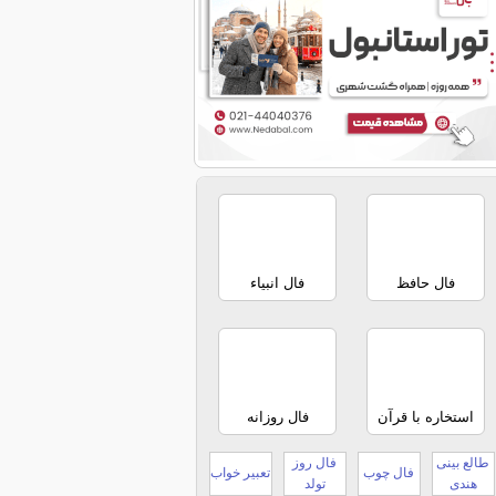
فال حافظ
فال انبیاء
استخاره با قرآن
فال روزانه
طالع بینی
فال روز
فال چوب
تعبیر خواب
هندی
تولد