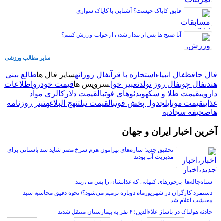
قایق کایاک چیست؟ آشنایی با کایاک سواری
آیا صبح ها پس از بیدار شدن از خواب ورزش کنیم؟
سایر مطالب ورزشی
ال حافظ
فال انبیاء
استخاره با قرآن
فال روزانه
سایر فال ها
طالع بینی
ندی
فال چوب
فال روز تولد
تعبیر خواب
سرویس ها
قیمت خودرو
اطلاعات
ارویی
قیمت طلا و سکه
ویدئوهای فوتبال
قیمت دلار
کالری مواد
ذایی
قیمت موبایل
جدول پخش فوتبال
قیمت تبلت
نهج البلاغه
تیتر روزنامه
ا
صحیفه سجادیه
خرین اخبار ایران و جهان
تحقیق جدید: سازه‌های پیرامون هرم سرخ مصر شاید سد باستانی برای
مدیریت آب بودند
سیاه‌چاله‌ها؛ پرخورهای کیهانی که غذایشان را پس می‌زنند
دستمزد کارگران در شهریورماه دوباره ترمیم می‌شود؟/ نحوه دقیق محاسبه سبد
معیشت اعلام شد
حادثه هولناک در پاساژ علاءالدین؛ ۶ نفر به بیمارستان منتقل شدند