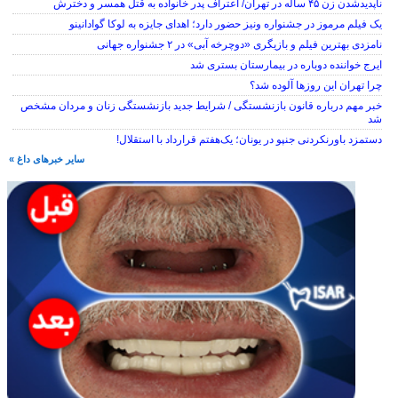
ناپدیدشدن زن ۴۵ ساله در تهران/ اعتراف پدر خانواده به قتل همسر و دخترش
یک فیلم مرموز در جشنواره ونیز حضور دارد؛ اهدای جایزه به لوکا گوادانینو
نامزدی بهترین فیلم و بازیگری «دوچرخه آبی» در ۲ جشنواره جهانی
ایرج خواننده دوباره در بیمارستان بستری شد
چرا تهران این روزها آلوده شد؟
خبر مهم درباره قانون بازنشستگی / شرایط جدید بازنشستگی زنان و مردان مشخص
شد
دستمزد باورنکردنی جنپو در یونان؛ یک‌هفتم قرارداد با استقلال!
سایر خبرهای داغ »