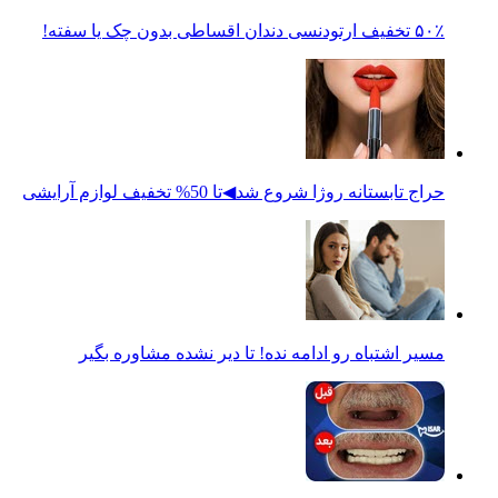
۵۰٪ تخفیف ارتودنسی دندان اقساطی بدون چک یا سفته!
حراج تابستانه روژا شروع شد◀تا 50% تخفیف لوازم آرایشی
مسیر اشتباه رو ادامه نده! تا دیر نشده مشاوره بگیر