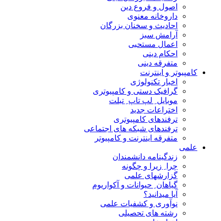
اصول و فروع دین
داروخانه معنوی
احادیث و سخنان بزرگان
آرامش سبز
اعمال مستحبی
احکام دینی
متفرقه دینی
کامپیوتر و اینترنت
اخبار تکنولوژی
گرافیک دستی و کامپیوتری
موبایل ِ لپ تاپ ِ تبلت
اختراعات جدید
ترفندهای کامپیوتری
ترفندهای شبکه های اجتماعی
متفرقه اینترنت و کامپیوتر
علمی
زندگینامه دانشمندان
چرا ِ زیرا و چگونه
گزارشهای علمی
گیاهان ِ حیوانات و آکواریوم
آیا میدانید؟
نوآوری و کشفیات علمی
رشته های تحصیلی