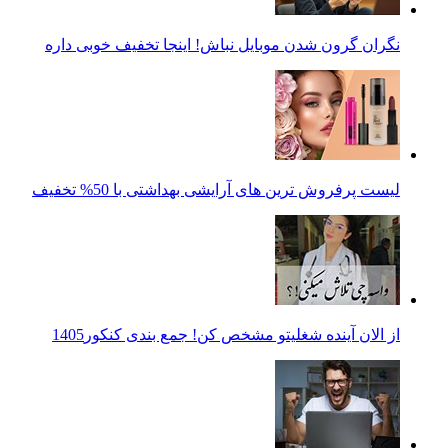
نگران گرون شدن موبایل نباش! اینجا تخفیف خوبی داره
لیست پرفروش ترین های آرایشی بهداشتی با 50% تخفیف
از الان آینده شغلیتو مشخص کن! جمع بندی کنکور1405