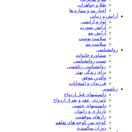
طلا و جواهرات
اخبار مد و ستاره ها
آرایش و زیبایی
لوازم آرایشی
آرایش صورت
آرایش مو
سلامت پوست
سلامت مو
روانشناسی
مشاوره خانواده
تست روانشناسی
روانشناسی زناشویی
برای زندگی بهتر
والدین موفق
فرزندان و امتحانات
زناشویی
دانستنیهای قبل ازدواج
نامزدی ِ عقد و بعد از ازدواج
دانستنیهای جنسی
بارداری و زایمان
رازهای موفقیت
کوچه پس کوچه های تفاهم
دوران سالمندی