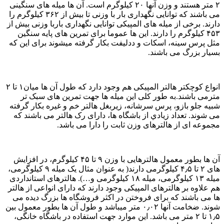
۲ متر هستند و وزن آنها ۲۰ کیلوگرم است. آن ها میله های سنگینی
می باشند که توانایی نگهداری بار با وزنی تا بیش از ۳۶۲ کیلوگرم را
ارند. برخی از میله های المپیکی توانایی نگهداری باربا وزنی بیش از
۴۵۳ کیلوگرم را دارند. این ها عموما برای تمرین های پایه سنگین
ثل پرس سینه، اسکات و ددلیفت بکار گرفته میشوند برای این که
سیار بزرگ می باشند.
انواع کوچکتر هالتر المپیکی هم وجود دارد که طول آن ها میان۱ تا ۲
ترمی باشند.به طور کلی این میله ها جهت تمرین های سبک تر
بیه جلو بازو، پرس سرشانه، زیربغل هالتر خم و غیره بکار گرفته
ی شوند. تعداد زيادي از باشگاه ها، دارای رک هالتر می باشند که
جموعه ای از هالترهای وزن ثابت را دارا می باشد.
آن ها بطور معمول هالترهایی با وزن ۹ تا ۴۵ کیلوگرم، در افزایش
های ۲ تا ۴٫۵ کیلوگرمی دارند( به عنوان مثال یک میله ۹ کیلوگرمی،
میله ۱۳ کیلوگرمی، میله ۱۸ کیلوگرمی و…). هالترهای استانداردی
م علاوه بر هالترهای المپیکی وجود دارند که دارای انواعی از هالتر
ا می باشند که برای فروختن در اکثر فروشگاه ها بزرگ دیده می
شوند. ضخامت آنها ۰٫۰۲ متر میباشد و طول آن ها بطور معمول بین
۱٫۵ تا ۲ متر می باشد. این موارد جهت استفاده در باشگاه خانگی،