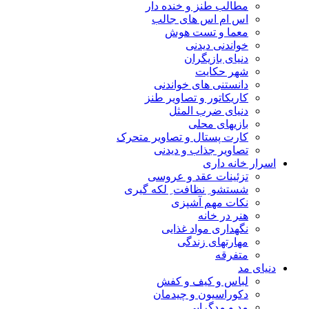
مطالب طنز و خنده دار
اس ام اس های جالب
معما و تست هوش
خواندنی دیدنی
دنیای بازیگران
شهر حکایت
دانستنی های خواندنی
کاریکاتور و تصاویر طنز
دنیای ضرب المثل
بازیهای محلی
کارت پستال و تصاویر متحرک
تصاویر جذاب و دیدنی
اسرار خانه داری
تزئینات عقد و عروسی
شستشو ِ نظافت ِ لکه گیری
نکات مهم آشپزی
هنر در خانه
نگهداری مواد غذایی
مهارتهای زندگی
متفرقه
دنیای مد
لباس و کیف و کفش
دکوراسیون و چیدمان
مد و مدگرایی