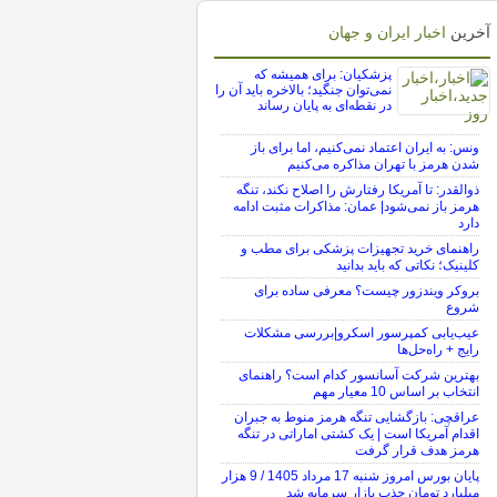
آخرین
اخبار ایران و جهان
پزشکیان: برای همیشه که
نمی‌توان جنگید؛ بالاخره باید آن را
در نقطه‌ای به پایان رساند
ونس: به ایران اعتماد نمی‌کنیم، اما برای باز
شدن هرمز با تهران مذاکره می‌کنیم
ذوالقدر: تا آمریکا رفتارش را اصلاح نکند، تنگه
هرمز باز نمی‌شود| عمان: مذاکرات مثبت ادامه
دارد
راهنمای خرید تجهیزات پزشکی برای مطب و
کلینیک؛ نکاتی که باید بدانید
بروکر ویندزور چیست؟ معرفی ساده برای
شروع
عیب‌یابی کمپرسور اسکرو|بررسی مشکلات
رایج + راه‌حل‌ها
بهترین شرکت آسانسور کدام است؟ راهنمای
انتخاب بر اساس 10 معیار مهم
عراقچی: بازگشایی تنگه هرمز منوط به جبران
اقدام آمریکا است | یک کشتی اماراتی در تنگه
هرمز هدف قرار گرفت
پایان بورس امروز شنبه 17 مرداد 1405 / 9 هزار
میلیارد تومان جذب بازار سرمایه شد