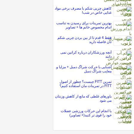
کاهش چربی شکم با مصرف برخی مواد
غذایی خاص در شب!
بهترین تمرینات برای رسیدن به تناسب
اندام مخصوص خانم ها + تصاویر
فقط 4 قدم تا از بین بردن چربی شکم
تان فاصله دارید
آنچه ورزشکاران درباره کراتین نمی
دانند
آشنایی با حرکت شراگ دمبل + مزایا و
معایب شراگ دمبل
تمرین FITT چیست؟ چطور از اصول
FITT در تمرینات مان استفاده کنیم؟
باورهای غلطی که مانع از کاهش وزنتان
می شود
با انجام این حرکات ورزشی عضلات
خود را قوی تر کنید(+ تصاویر)