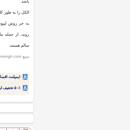
باشد.
الکل را به طور کا
به جز روش لیپوس
روند، از جمله م
سالم هستند.
منبع:seemorgh.com
ایمپلنت اقسا
۵۰٪ تخفیف ارتودنسی دندان اقساطی بدون نیاز به چک یا سفته!