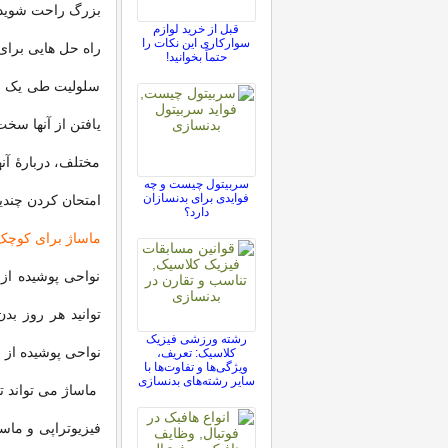
بزرگ راحت شوید
قبل از خرید لوازم
سوارکاری این نکات را
راه حل هایی برای
حتماً بخوانید!
سلولیت طی یک فرآ
یافتن از آنها سخ
مختلف، دربارۀ آنه
سربیتول چیست و چه
فوایدی برای بدنسازان
امتحان کردن چندی
دارد؟
ماساژ برای کوچک
نواحی پوشیده از
توانید هر روز بد
رشته ورزشی فیزیک
نواحی پوشیده از س
کلاسیک: تعریف،
ویژگی‌ها و تفاوت‌ها با
سایر رشته‌های بدنسازی
ماساژ می تواند ت
فیزیوتراپی و ماسا