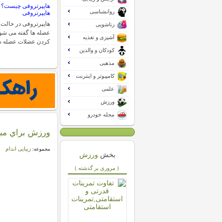
هایپرتروفی چیست؟ 
روانشناسی
هایپرتروفی
هایپرتروفی در حالت 
زناشویی
عضله ها گفته می شود
آشپزی و تغذیه
کردن عضلات عضله س
کودکان و والدین
مذهبی
کامپیوتر و اینترنت
علمی
ورزش
مجله خودرو
ورزش براي مبا
زیبایی اندام
مجموعه:
بخش
ورزش
( مروری بر گذشته )