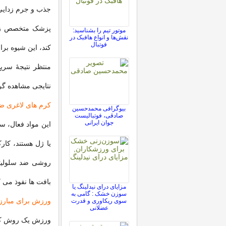
جذب و جرم زدایی
پزشک متخصص زیبا
موتور تیم را بشناسید:
نقش‌ها و انواع هافبک در
فوتبال
کند، این شیوه بر
نتایجی مشاهده گر
کرم های لاغری ض
بیوگرافی محمدحسین
صادقی، فوتبالیست
جوان ایرانی
این مواد فعال، س
یا ژل هستند، کار
روشی ضد سلولیتی
بافت ها نفوذ می ک
مزایای درای نیدلینگ یا
سوزن خشک : گامی به
ورزش برای مبارزه
سوی ریکاوری و قدرت
عضلانی
ورزش یک روش کم