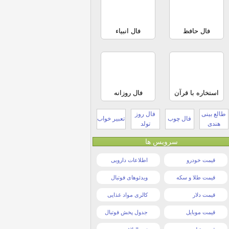
فال حافظ
فال انبیاء
استخاره با قرآن
فال روزانه
طالع بینی
فال روز
فال چوب
تعبیر خواب
هندی
تولد
سرویس ها
قیمت خودرو
اطلاعات دارویی
قیمت طلا و سکه
ویدئوهای فوتبال
قیمت دلار
کالری مواد غذایی
قیمت موبایل
جدول پخش فوتبال