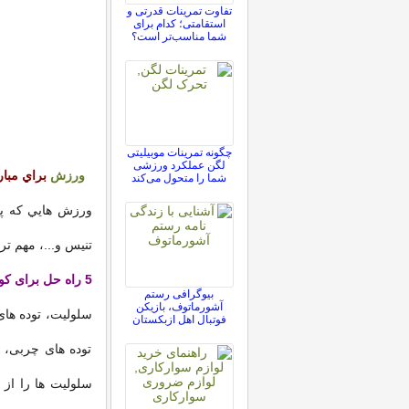
تفاوت تمرینات قدرتی و
استقامتی؛ کدام برای
شما مناسب‌تر است؟
چگونه تمرینات موبیلیتی
لگن عملکرد ورزشی
ورزش
براي مبار
شما را متحول می‌کند
ورزش هايي كه پاها
تنيس و...، مهم تر
5 راه حل برای کوچک کردن ران های چاق
بیوگرافی رستم
آشورماتوف، بازیکن
سلولیت، توده های
فوتبال اهل ازبکستان
توده های چربی، به
سلولیت ها را از ب