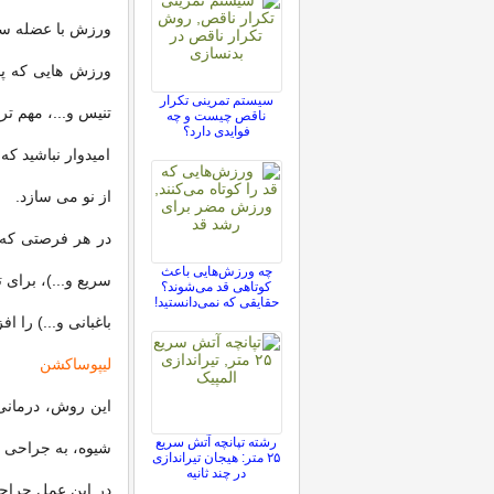
ورزش با عضله ساز
ورزش هایی که پاها
سیستم تمرینی تکرار
تنیس و...، مهم تر
ناقص چیست و چه
فوایدی دارد؟
امیدوار نباشید ک
از نو می سازد.
در هر فرصتی که پی
چه ورزش‌هایی باعث
سریع و...)، برای 
کوتاهی قد می‌شوند؟
حقایقی که نمی‌دانستید!
باغبانی و...) را ا
لیپوساکشن
این روش، درمانی 
رشته تپانچه آتش سریع
شیوه، به جراحی وا
۲۵ متر: هیجان تیراندازی
در چند ثانیه
در این عمل جراحی