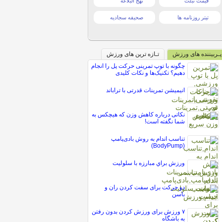
قیمت تبلت
نهج البلاغه
تیتر روزنامه ها
صحیفه سجادیه
پـربیننده های ورزش
تـازه ترین های ورزش
چگونه با توپ تمرینی حرکت پل را انجام
دهیم؟ تکنیک‌ها و نکات کلیدی
انیمیشن تمرینات قدرتی با تراباند
نکاتی درباره کاهش وزن که هیچکس به
شما نگفته است!
تناسب اندام به روش بادی‌پامپ
(BodyPump)
ورزش براي مبارزه با سلوليت
دو حرکت برای سفت کردن ران و
باسن
۷ ورزش برای ورزش کردن بدون رفتن
به باشگاه