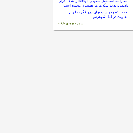
انصارالله: نفت‌کش سعودی «وفاء» را هدف قرار
دادیم/ تردد در تنگه هرمز همچنان محدود است
صدور کیفرخواست برای زن بلاگر به اتهام
معاونت در قتل شوهرش
سایر خبرهای داغ »