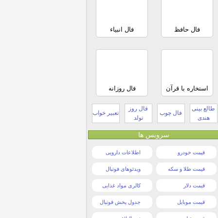
فال حافظ
فال انبیاء
استخاره با قرآن
فال روزانه
طالع بینی
فال روز
فال چوب
تعبیر خواب
هندی
تولد
سرویس ها
قیمت خودرو
اطلاعات دارویی
قیمت طلا و سکه
ویدئوهای فوتبال
قیمت دلار
کالری مواد غذایی
قیمت موبایل
جدول پخش فوتبال