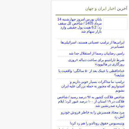
آخرین
اخبار ایران و جهان
پایان بورس امروز چهارشنبه 14
مرداد 1405 / شاخص کل سقف
زد؛ 6.2 همت پول حقیقی وارد
بازار سهام شد
ایرانی‌ها از ترامپ عصبانی هستند، اسرائیلی‌ها
عصبانی‌تر
رامین رضاییان رسما از استقلال جدا شد
شرط تارانتینو برای ساخت دنباله «روزی
روزگاری در هالیوود»
خداحافظی با عینک بعد از ۵۰ سالگی؛ واقعیت یا
شایعه؟
ترامپ: ما مذاکرات بسیار خوبی داریم و
امیدواریم که مجبور به حمله بزرگی علیه ایران
نشویم
شاخص فلاکت کشور به ۹۶ درصد رسید / شاخص
فلاکت در ۱۹ استان از ۱۰۰ درصد عبور کرد؛ ایلام
دوباره صدرنشین شد
مرد معتاد همسرش را به خاطر فروش خودرو
آتش زد
وینیسیوس حقوق رونالدو را هم رد کرد!