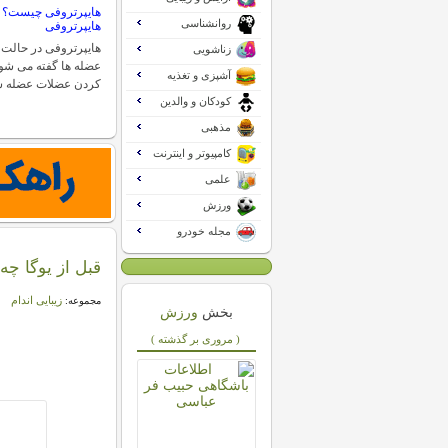
هایپرتروفی چیست؟ 
روانشناسی
هایپرتروفی
هایپرتروفی در حالت 
زناشویی
عضله ها گفته می شود
آشپزی و تغذیه
کردن عضلات عضله س
کودکان و والدین
مذهبی
کامپیوتر و اینترنت
علمی
ورزش
مجله خودرو
قبل از یوگا چه
زیبایی اندام
مجموعه:
بخش
ورزش
( مروری بر گذشته )