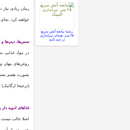
زمان زیادی نیاز د
خواهید کرد. بجای 
رشته تپانچه آتش سریع
۲۵ متر: هیجان تیراندازی
در چند ثانیه
سس‌ها، دیپ‌ها و
در مواد غذایی ب
روغن‌های پنهان و
بصورت هضم نشده در
(ترجیحا ارگانیک)
غذاهای ادویه دار و
اصلا جالب نیست ک
حتی بدتر از آن، 