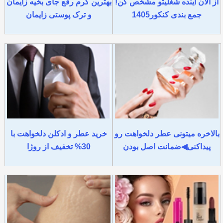
از الان آینده شغلیتو مشخص کن!
بهترین کرم رفع جای بخیه زایمان
جمع بندی کنکور1405
و ترک پوستی زایمان
بالاخره میتونی عطر دلخواهت رو
خرید عطر و ادکلن دلخواهت با
پیداکنی◀ضمانت اصل بودن
30% تخفیف از روژا