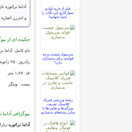
آداما ترائوره ب
قبل از خرید لوازم
سوارکاری این نکات را
حتماً بخوانید!
و اندررز اشاره 
چکیده ای از بیوگ
نام کامل: آداما ترا
سربیتول چیست و چه
فوایدی برای بدنسازان
زادروز : ۲۵ ژانویهٔ ۱۹۹۶ لوسپیتالد، اسپانیا
دارد؟
قد: ۱٫۷۸ متر
پست : وینگر
رشته ورزشی فیزیک
کلاسیک: تعریف،
ویژگی‌ها و تفاوت‌ها با
سایر رشته‌های بدنسازی
بیوگرافی آداما ت
آداما ترائوره