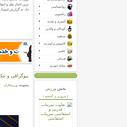
ترین اخبار نقل و انتقا
روانشناسی
داد. به گزارش ایسنا،
زناشویی
آشپزی و تغذیه
کودکان و والدین
مذهبی
کامپیوتر و اینترنت
علمی
ورزش
مجله خودرو
بیوگرافی و عکس
ورزشکاران
مجموعه:
بخش
ورزش
( مروری بر گذشته )