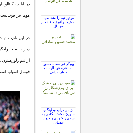
در ایالت کاتالونی
موها نیز فوتبالیس
موتور تیم را بشناسید:
نقش‌ها و انواع هافبک در
فوتبال
در این نام، نام خ
دیارا، نام خانوا
از تیم ولورهپتون 
بیوگرافی محمدحسین
صادقی، فوتبالیست
فوتبال اسپانیا اس
جوان ایرانی
مزایای درای نیدلینگ یا
سوزن خشک : گامی به
سوی ریکاوری و قدرت
عضلانی