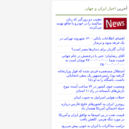
آخرین
اخبار ایران و جهان
تعقیب دو زورگیر که زنان
سالمند را در خودرو با چاقو تهدید
می‌کردند
افشای اطلاعات بانکی ۱۲۰۰ شهروند تهرانی در
یک غرفه میوه و تره‌بار
آیا آب گازدار برای دندان‌ها مضر است؟
آقای رضاییان؛ حتی با درخشش در جام جهانی
قیمت شما ۴۸٬۰۰۰٬۰۰۰٬۰۰۰ تومان است نه
۲۵۰٬۰۰۰٬۰۰۰٬۰۰۰
استقلال مستعمره فردی شده که قول وزارتخانه
گرفته بود/ رئیس‌جمهور یک بدهی انتخاباتی
داشت، باشگاه را به او داد!
وضعیت جوی کشور در ۷۲ ساعت آینده؛ موج
بارش‌های تابستانه در راه ۱۱ استان
حملات هوایی اسراییل به جنوب لبنان
رویترز: ایران به کشورهای خلیج فارس درباره
حمله احتمالی آمریکا هشدار داد
قیمت نفت در پی امیدها به توافق ایران و آمریکا
در مورد تنگه هرمز، کاهش یافت
ترامپ: مذاکرات با ایران به خوبی پیش می‌رود