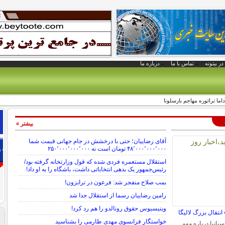
در بیتوته
تماس با ما
درباره ما
ا ترائوره ​​مهاجم بارسلونا
بیشتر »
آقای رضاییان؛ حتی با درخشش در جام جهانی قیمت شما
۴۸٬۰۰۰٬۰۰۰٬۰۰۰ تومان است نه ۲۵۰٬۰۰۰٬۰۰۰٬۰۰۰
استقلال مستعمره فردی شده که قول وزارتخانه گرفته بود/
رئیس‌جمهور یک بدهی انتخاباتی داشت، باشگاه را به او داد!
بمب صلاح منفجر شد: فرعون در ترابزون!
رامین رضاییان رسما از استقلال جدا شد
وینیسیوس حقوق رونالدو را هم رد کرد!
خواستگار فرانسوی مهدی طارمی را بشناسید
سپانیا درباره مهم