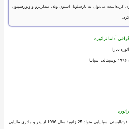
ازی کرده‌است می‌توان به بارسلونا، استون ویلا، میدلزبرو و ولورهمپتون
کرد.
رافی آداما ترائوره
ئوره دیارا
رائوره
دیارا فوتبالیستی اسپانیایی متولد 25 ژانویۀ سال 1996 از پدر و مادری مالیایی