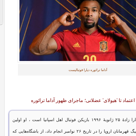
آداما ترائوره دیارا فوتبالیست
 اعتماد تا 'هیولای' عضلانی؛ ماجرای ظهور آداما ترائوره
دیارا زادهٔ ۲۵ ژانویهٔ ۱۹۹۶ بازیکن فوتبال اهل اسپانیا است ، او اولین
حضور خود در لیگ قهرمانان اروپا را در تاریخ ۲۶ نوامبر انجام داد، از باشگاه‌هایی که