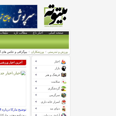
صفحه اصلی
اخبار داغ
مطالب تازه
تبلیغات 
ورزش و تندرستی
ورزشکاران
بیوگرافی و عکس های آدام
اخبار
آخرین اخبار ورزشی
بازار
فرهنگ و هنر
سلامت
گردشگری
سرگرمی
اسرار خانه داری
دنیای مد
توضیح مارکا درباره 4 انتقال بزرگ لالیگا
روزنامه معتبر مارکا ا
آرایش و زیبایی