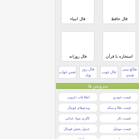
فال حافظ
فال انبیاء
استخاره با قرآن
فال روزانه
طالع بینی
فال روز
فال چوب
تعبیر خواب
هندی
تولد
سرویس ها
قیمت خودرو
اطلاعات دارویی
قیمت طلا و سکه
ویدئوهای فوتبال
قیمت دلار
کالری مواد غذایی
قیمت موبایل
جدول پخش فوتبال