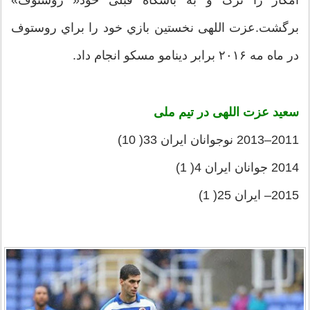
آمکار را ترک و به باشگاه قبلی خود« روستوف»
برگشت.عزت اللهی نخستین بازي خود را براي روستوف
در ماه مه ۲۰۱۶ برابر دینامو مسکو انجام داد.
سعید عزت اللهی در تیم ملی
2011–2013 نوجوانان ایران 33( 10)
2014 جوانان ایران 4( 1)
2015– ایران 25( 1)