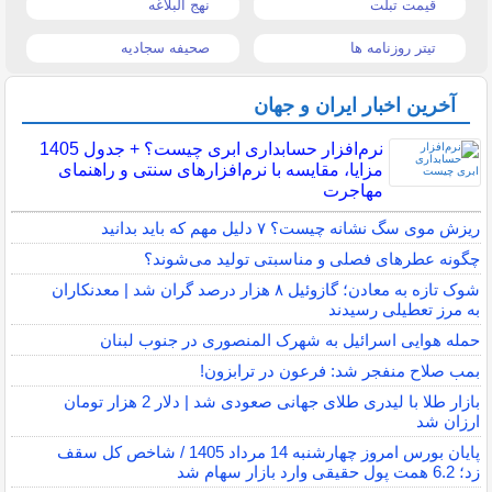
قیمت تبلت
نهج البلاغه
تیتر روزنامه ها
صحیفه سجادیه
آخرین اخبار ایران و جهان
نرم‌افزار حسابداری ابری چیست؟ + جدول 1405
مزایا، مقایسه با نرم‌افزارهای سنتی و راهنمای
مهاجرت
ریزش موی سگ نشانه چیست؟ ۷ دلیل مهم که باید بدانید
چگونه عطرهای فصلی و مناسبتی تولید می‌شوند؟
شوک تازه به معادن؛ گازوئیل ۸ هزار درصد گران شد | معدنکاران
به مرز تعطیلی رسیدند
حمله هوایی اسرائیل به شهرک المنصوری در جنوب لبنان
بمب صلاح منفجر شد: فرعون در ترابزون!
بازار طلا با لیدری طلای جهانی صعودی شد | دلار 2 هزار تومان
ارزان شد
پایان بورس امروز چهارشنبه 14 مرداد 1405 / شاخص کل سقف
زد؛ 6.2 همت پول حقیقی وارد بازار سهام شد