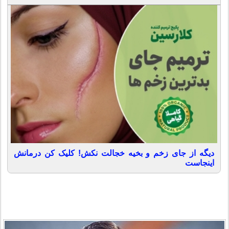
دیگه از جای زخم و بخیه خجالت نکش! کلیک کن درمانش
اینجاست