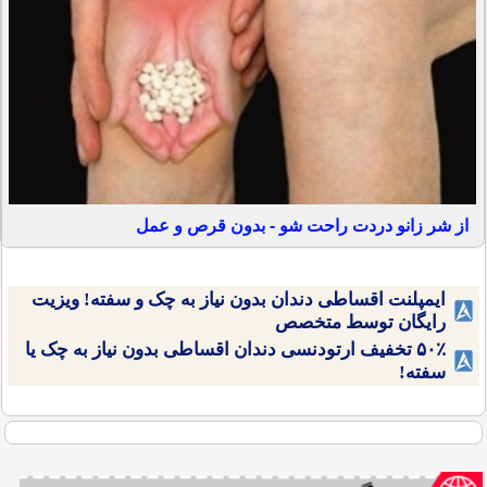
از شر زانو دردت راحت شو - بدون قرص و عمل
ایمپلنت اقساطی دندان بدون نیاز به چک و سفته! ویزیت
رایگان توسط متخصص
۵۰٪ تخفیف ارتودنسی دندان اقساطی بدون نیاز به چک یا
سفته!