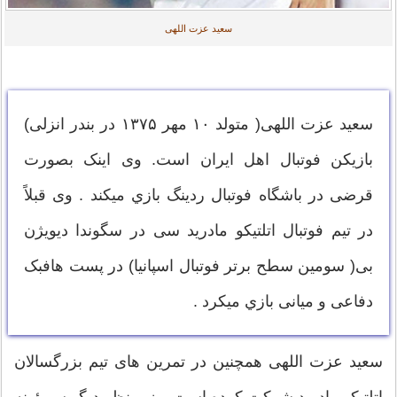
سعید عزت اللهی
سعید عزت اللهی( متولد ۱۰ مهر ۱۳۷۵ در بندر انزلی)
بازیکن فوتبال اهل ایران است. وی اینک بصورت
قرضی در باشگاه فوتبال ردینگ بازي ميکند . وی قبلاً
در تیم فوتبال اتلتیکو مادرید سی در سگوندا دیویژن
بی( سومین سطح برتر فوتبال اسپانیا) در پست هافبک
دفاعی و میانی بازي میکرد .
سعید عزت اللهی همچنين در تمرین های تیم بزرگسالان
اتلتیکو مادرید شرکت کرده است و زیر نظر دیگو سیمئونه