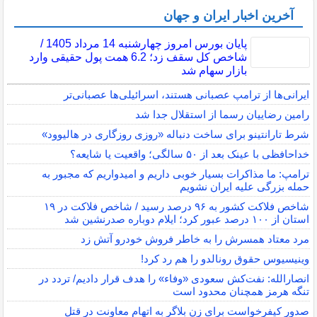
آخرین اخبار ایران و جهان
پایان بورس امروز چهارشنبه 14 مرداد 1405 /
شاخص کل سقف زد؛ 6.2 همت پول حقیقی وارد
بازار سهام شد
ایرانی‌ها از ترامپ عصبانی هستند، اسرائیلی‌ها عصبانی‌تر
رامین رضاییان رسما از استقلال جدا شد
شرط تارانتینو برای ساخت دنباله «روزی روزگاری در هالیوود»
خداحافظی با عینک بعد از ۵۰ سالگی؛ واقعیت یا شایعه؟
ترامپ: ما مذاکرات بسیار خوبی داریم و امیدواریم که مجبور به
حمله بزرگی علیه ایران نشویم
شاخص فلاکت کشور به ۹۶ درصد رسید / شاخص فلاکت در ۱۹
استان از ۱۰۰ درصد عبور کرد؛ ایلام دوباره صدرنشین شد
مرد معتاد همسرش را به خاطر فروش خودرو آتش زد
وینیسیوس حقوق رونالدو را هم رد کرد!
انصارالله: نفت‌کش سعودی «وفاء» را هدف قرار دادیم/ تردد در
تنگه هرمز همچنان محدود است
صدور کیفرخواست برای زن بلاگر به اتهام معاونت در قتل