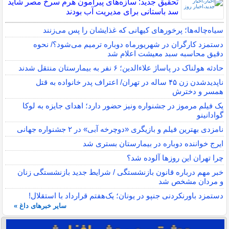
تحقیق جدید: سازه‌های پیرامون هرم سرخ مصر شاید
سد باستانی برای مدیریت آب بودند
سیاه‌چاله‌ها؛ پرخورهای کیهانی که غذایشان را پس می‌زنند
دستمزد کارگران در شهریورماه دوباره ترمیم می‌شود؟/ نحوه
دقیق محاسبه سبد معیشت اعلام شد
حادثه هولناک در پاساژ علاءالدین؛ ۶ نفر به بیمارستان منتقل شدند
ناپدیدشدن زن ۴۵ ساله در تهران/ اعتراف پدر خانواده به قتل
همسر و دخترش
یک فیلم مرموز در جشنواره ونیز حضور دارد؛ اهدای جایزه به لوکا
گوادانینو
نامزدی بهترین فیلم و بازیگری «دوچرخه آبی» در ۲ جشنواره جهانی
ایرج خواننده دوباره در بیمارستان بستری شد
چرا تهران این روزها آلوده شد؟
خبر مهم درباره قانون بازنشستگی / شرایط جدید بازنشستگی زنان
و مردان مشخص شد
دستمزد باورنکردنی جنپو در یونان؛ یک‌هفتم قرارداد با استقلال!
سایر خبرهای داغ »