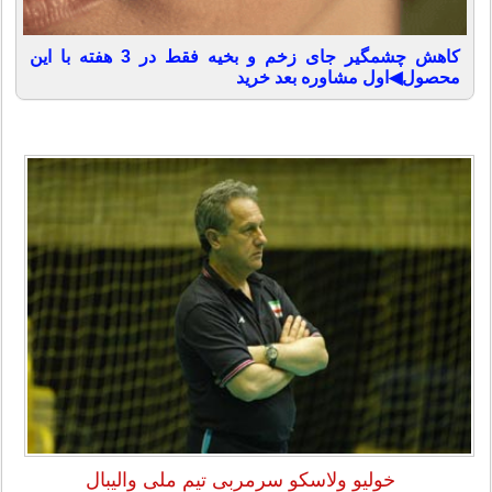
کاهش چشمگیر جای زخم و بخیه فقط در 3 هفته با این
محصول◀اول مشاوره بعد خرید
خولیو ولاسکو سرمربی تیم ملی والیبال