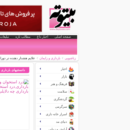
صفحه اصلی
اخبار داغ
مطالب تازه
تبلیغات 
زناشویی
بارداری و زایمان
علايم هشدار دهنده در دورا
اخبار
دانستنیهای بارداری 
بازار
فرهنگ و هنر
سلامت
گردشگری
سرگرمی
اسرار خانه داری
دنیای مد
آرایش و زیبایی