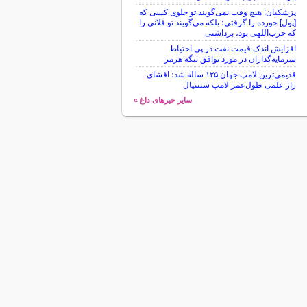
پزشکیان: هیچ وقت نمی‌گویند تو جلوی کسی که
[پول] خورده را گرفتی؛ بلکه می‌گویند تو فلانی را
که حزب‌اللهی بود، برداشتی
افزایش اندک قیمت نفت در پی احتیاط
سرمایه‌گذاران در مورد توافق تنگه هرمز
قدیمی‌ترین لامپ جهان ۱۲۵ ساله شد؛ افشای
راز علمی طول‌عمر لامپ سنتنیال
سایر خبرهای داغ »