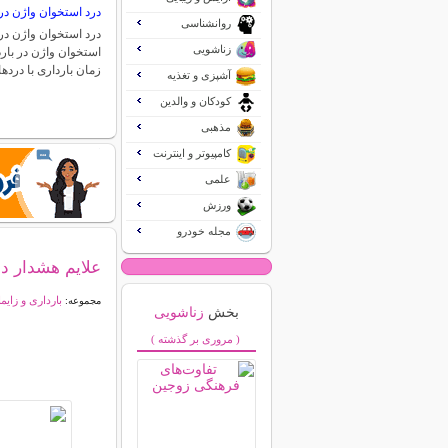
درد استخوان واژن در 
روانشناسی
درد استخوان واژن در 
زناشویی
استخوان واژن در بارد
زمان بارداری با درد
آشپزی و تغذیه
کودکان و والدین
مذهبی
کامپیوتر و اینترنت
علمی
ورزش
مجله خودرو
علايم هشدار ده
بارداری و زایم
مجموعه:
بخش
زناشویی
( مروری بر گذشته )