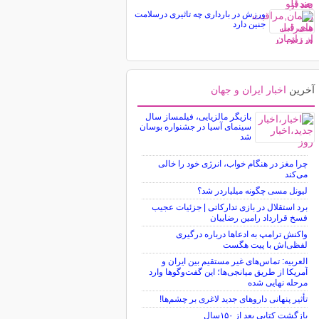
ورزش در بارداری چه تاثیری درسلامت
جنین دارد
آخرین
اخبار ایران و جهان
بازیگر مالزیایی، فیلمساز سال
سینمای آسیا در جشنواره بوسان
شد
چرا مغز در هنگام خواب، انرژی خود را خالی
می‌کند
لیونل مسی چگونه میلیاردر شد؟
برد استقلال در بازی تدارکاتی | جزئیات عجیب
فسخ قرارداد رامین رضاییان
واکنش ترامپ به ادعاها درباره درگیری
لفظی‌اش با پیت هگست
العربیه: تماس‌های غیر مستقیم بین ایران و
آمریکا از طریق میانجی‌ها؛ این گفت‌و‌گو‌ها وارد
مرحله نهایی شده
تأثیر پنهانی داروهای جدید لاغری بر چشم‌ها!
بازگشت کتابی بعد از ۱۵۰سال