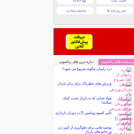
قیمت تبلت
نهج البلاغه
تیتر روزنامه ها
صحیفه سجادیه
پـربیننده های زناشویی
تـازه ترین های زناشویی
درد زایمان چگونه شروع می شود؟
ورزش های خطرناک برای زنان باردار
مواد غذایی که به باردار شدن کمک
میکنند!
تأثیر کمبود ویتامین D در دوران بارداری
توصیه هایی برای جلوگیری از كمر درد
در خانم های باردار