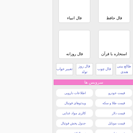
فال حافظ
فال انبیاء
استخاره با قرآن
فال روزانه
طالع بینی
فال روز
فال چوب
تعبیر خواب
هندی
تولد
سرویس ها
قیمت خودرو
اطلاعات دارویی
قیمت طلا و سکه
ویدئوهای فوتبال
قیمت دلار
کالری مواد غذایی
قیمت موبایل
جدول پخش فوتبال