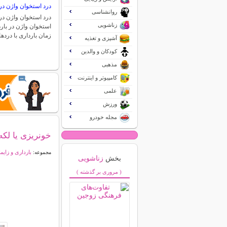
درد استخوان واژن در 
روانشناسی
درد استخوان واژن در 
زناشویی
استخوان واژن در بارد
زمان بارداری با درد
آشپزی و تغذیه
کودکان و والدین
مذهبی
کامپیوتر و اینترنت
علمی
ورزش
مجله خودرو
خونریزی یا لکه
بارداری و زایم
مجموعه:
بخش
زناشویی
( مروری بر گذشته )