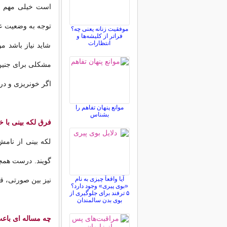
است خیلی مهم ن
توجه به وضعیت عم
موفقیت زنانه یعنی چه؟
فراتر از کلیشه‌ها و
انتظارات
شاید نیاز باشد م
مشکلی برای جنین 
اگر خونریزی و درد
موانع پنهان تفاهم را
بشناس
فرق لکه بینی با
لکه بینی از نام
گویند. درست همچون
آیا واقعاً چیزی به نام
نیز بین صورتی، ق
«بوی پیری» وجود دارد؟
۵ ترفند برای جلوگیری از
بوی بدن سالمندان
چه مساله ای باعث