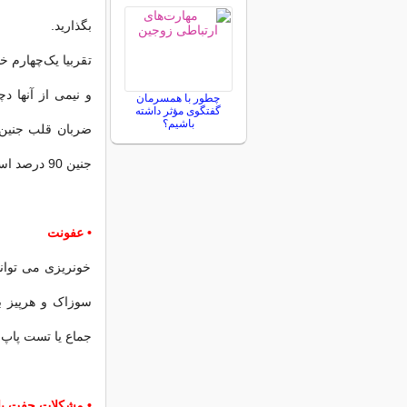
بگذارید.
تقربیا یک‌‌چهارم 
و نیمی از آنها 
چطور با همسرمان
گفتگوی مؤثر داشته
باشیم؟
جنین 90 درصد است.
• عفونت
خونریزی می تواند 
سوزاک و هرپیز ب
جماع یا تست پاپ
• مشکلات جفت یا