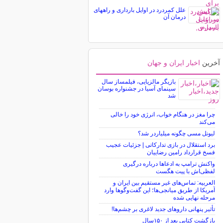
علل کمردرد در اوایل بارداری و راههای
درمان آن
آخرین
اخبار ایران و جهان
بازیگر مالزیایی، فیلمساز سال
سینمای آسیا در جشنواره بوسان
شد
چرا مغز در هنگام خواب، انرژی خود را خالی
می‌کند
لیونل مسی چگونه میلیاردر شد؟
برد استقلال در بازی تدارکاتی | جزئیات عجیب
فسخ قرارداد رامین رضاییان
واکنش ترامپ به ادعاها درباره درگیری
لفظی‌اش با پیت هگست
العربیه: تماس‌های غیر مستقیم بین ایران و
آمریکا از طریق میانجی‌ها؛ این گفت‌و‌گو‌ها وارد
مرحله نهایی شده
تأثیر پنهانی داروهای جدید لاغری بر چشم‌ها!
بازگشت کتابی بعد از ۱۵۰سال