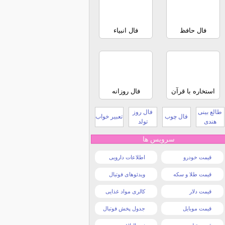
فال حافظ
فال انبیاء
استخاره با قرآن
فال روزانه
طالع بینی
فال روز
فال چوب
تعبیر خواب
هندی
تولد
سرویس ها
قیمت خودرو
اطلاعات دارویی
قیمت طلا و سکه
ویدئوهای فوتبال
قیمت دلار
کالری مواد غذایی
قیمت موبایل
جدول پخش فوتبال