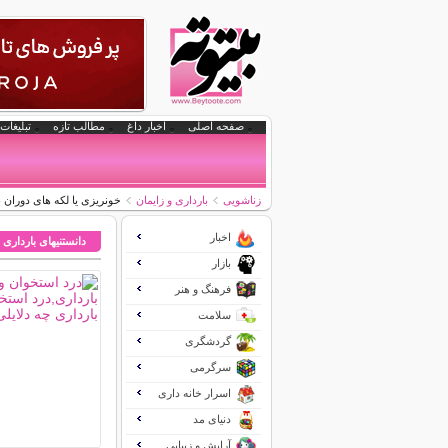
صفحه اصلی
اخبار داغ
مطالب تازه
تبلیغات 
زناشویی
بارداری و زایمان
خونریزی یا لکه های دوران ب
اخبار
دانستنیهای بارداری 
بازار
فرهنگ و هنر
سلامت
گردشگری
سرگرمی
اسرار خانه داری
دنیای مد
آرایش و زیبایی