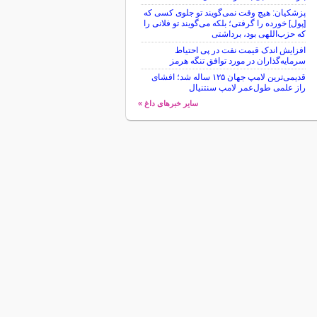
پزشکیان: هیچ وقت نمی‌گویند تو جلوی کسی که
[پول] خورده را گرفتی؛ بلکه می‌گویند تو فلانی را
که حزب‌اللهی بود، برداشتی
افزایش اندک قیمت نفت در پی احتیاط
سرمایه‌گذاران در مورد توافق تنگه هرمز
قدیمی‌ترین لامپ جهان ۱۲۵ ساله شد؛ افشای
راز علمی طول‌عمر لامپ سنتنیال
سایر خبرهای داغ »