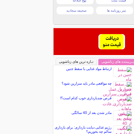
قیمت تبلت
نهج البلاغه
تیتر روزنامه ها
صحیفه سجادیه
پـربیننده های زناشویی
تـازه ترین های زناشویی
ارتباط مواد غذایی با سقط جنین
چه مواقعی مادر باید سزارین شود؟
قرص‌ ضدبارداری خوب کدام است؟!
مادر شدن بعد از 40 سالگی
رژیم غذایی دیابت بارداری: برای بارداری
سالم چه بخوریم؟