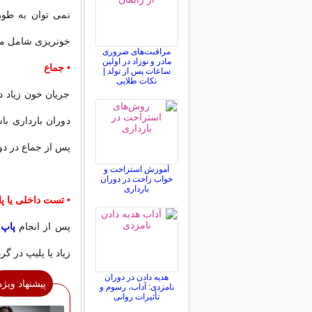
نمی توان به طور
خونریزی شامل مو
مراقبت‌های ضروری
مادر و نوزاد در اولین
• جماع
ساعات پس از تولد |
نکات طلایی
جریان خون زیاد د
دوران بارداری با
پس از جماع در دور
آموزش استراحت و
خواب راحت در دوران
بارداری
• تست داخلی یا پ
پس از انجام
پاپ 
زیاد یا پلیپ در گ
هدیه دادن در دوران
پیشنهاد ویژه
نامزدی: آداب، رسوم و
تأثیرات روانی