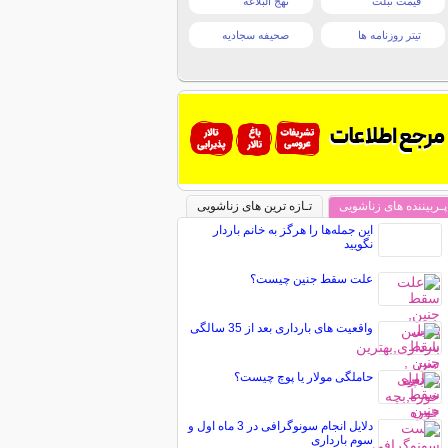
قیمت تبلت
نهج البلاغه
تیتر روزنامه ها
صحیفه سجادیه
پـربیننده های زناشویی
تـازه ترین های زناشویی
این جمله‌ها را هرگز به خانم باردار
نگویید
علت سقط جنین چیست؟
واقعیت های بارداری بعد از 35 سالگی
حاملگی مولار یا پوچ چیست؟
دلایل انجام سونوگرافی در 3 ماه اول و
سوم بارداری