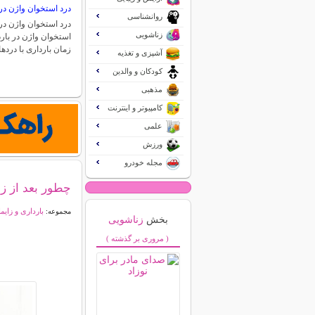
درد استخوان واژن در 
روانشناسی
درد استخوان واژن در 
زناشویی
استخوان واژن در بارد
زمان بارداری با درد
آشپزی و تغذیه
کودکان و والدین
مذهبی
کامپیوتر و اینترنت
علمی
ورزش
مجله خودرو
چطور بعد از ز
بارداری و زایم
مجموعه:
بخش
زناشویی
( مروری بر گذشته )