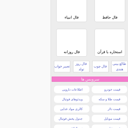
فال حافظ
فال انبیاء
استخاره با قرآن
فال روزانه
طالع بینی
فال روز
فال چوب
تعبیر خواب
هندی
تولد
سرویس ها
قیمت خودرو
اطلاعات دارویی
قیمت طلا و سکه
ویدئوهای فوتبال
قیمت دلار
کالری مواد غذایی
قیمت موبایل
جدول پخش فوتبال