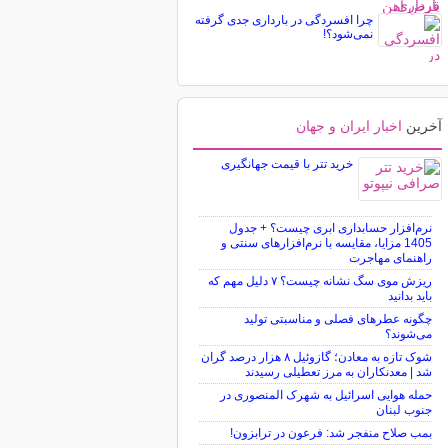
چرا افسردگی در بارداری جدی گرفته
نمی‌شود؟!
آخرین
اخبار ایران و جهان
خرید تتر با قیمت جهانگیری
نرم‌افزار حسابداری ابری چیست؟ + جدول
1405 مزایا، مقایسه با نرم‌افزارهای سنتی و
راهنمای مهاجرت
ریزش موی سگ نشانه چیست؟ ۷ دلیل مهم که
باید بدانید
چگونه عطرهای فصلی و مناسبتی تولید
می‌شوند؟
شوک تازه به معادن؛ گازوئیل ۸ هزار درصد گران
شد | معدنکاران به مرز تعطیلی رسیدند
حمله هوایی اسرائیل به شهرک المنصوری در
جنوب لبنان
بمب صلاح منفجر شد: فرعون در ترابزون!