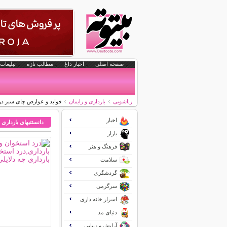
صفحه اصلی
اخبار داغ
مطالب تازه
تبلیغات 
زناشویی
بارداری و زایمان
فواید و عوارض چای سبز در 
اخبار
دانستنیهای بارداری 
بازار
فرهنگ و هنر
سلامت
گردشگری
سرگرمی
اسرار خانه داری
دنیای مد
آرایش و زیبایی