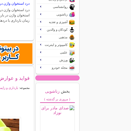
درد استخوان واژن در 
روانشناسی
درد استخوان واژن در 
زناشویی
استخوان واژن در بارد
زمان بارداری با درد
آشپزی و تغذیه
کودکان و والدین
مذهبی
کامپیوتر و اینترنت
علمی
ورزش
مجله خودرو
فواید و عوارض
بارداری و زایم
مجموعه:
بخش
زناشویی
( مروری بر گذشته )