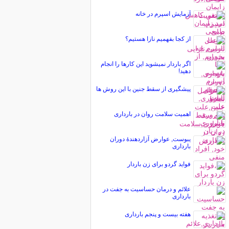
آزمایش اسپرم در خانه
از کجا بفهمیم نازا هستیم؟
اگر باردار نمیشوید این کارها را انجام
دهید!
پیشگیری از سقط جنین با این روش ها
اهمیت سلامت روان در بارداری
یبوست, عوارض آزاردهندۀ دوران
بارداری
فواید گردو برای زن باردار
علائم و درمان حساسیت به جفت در
بارداری
هفته بیست و پنجم بارداری