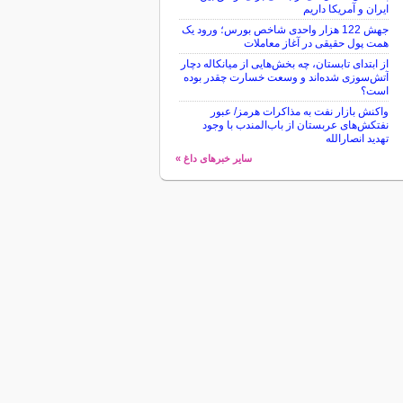
ایران و آمریکا داریم
جهش 122 هزار واحدی شاخص بورس؛ ورود یک
همت پول حقیقی در آغاز معاملات
از ابتدای تابستان، چه بخش‌هایی از میانکاله دچار
آتش‌سوزی شده‌اند و وسعت خسارت چقدر بوده
است؟
واکنش بازار نفت به مذاکرات هرمز/ عبور
نفتکش‌های عربستان از باب‌المندب با وجود
تهدید انصارالله
سایر خبرهای داغ »