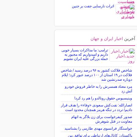
اثرات نارسایی جفت بر جنین
آخرین
اخبار ایران و جهان
ترامپ: ما مذاکرات بسیار خوبی
داریم و امیدواریم که مجبور به
حمله بزرگی علیه ایران نشویم
شاخص فلاکت کشور به ۹۶ درصد رسید / شاخص
فلاکت در ۱۹ استان از ۱۰۰ درصد عبور کرد؛ ایلام
دوباره صدرنشین شد
مرد معتاد همسرش را به خاطر فروش خودرو
آتش زد
وینیسیوس حقوق رونالدو را هم رد کرد!
انصارالله: نفت‌کش سعودی «وفاء» را هدف قرار
دادیم/ تردد در تنگه هرمز همچنان محدود است
صدور کیفرخواست برای زن بلاگر به اتهام
معاونت در قتل شوهرش
خواستگار فرانسوی مهدی طارمی را بشناسید
پاکستان: کانال‌های ارتباطی برای توافق بین