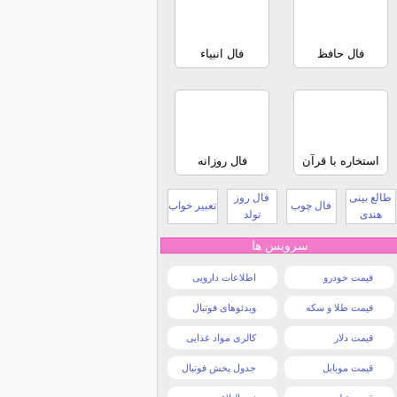
فال حافظ
فال انبیاء
استخاره با قرآن
فال روزانه
طالع بینی
فال روز
فال چوب
تعبیر خواب
هندی
تولد
سرویس ها
قیمت خودرو
اطلاعات دارویی
قیمت طلا و سکه
ویدئوهای فوتبال
قیمت دلار
کالری مواد غذایی
قیمت موبایل
جدول پخش فوتبال