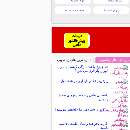
قیمت تبلت
نهج البلاغه
تیتر روزنامه ها
صحیفه سجادیه
پـربیننده های زناشویی
تـازه ترین های زناشویی
چه چیزی باعث پارگی کیسه آب در
دوران بارداری می شود؟
ریزترین علائم بارداری در هفته اول
دانستنی هایی راجع به روزهای بعد از
زایمان
در دوران شیردهی ماءالشعیر بنوشید !
اگر می‌خواهید زایمان طبیعی داشته
باشید