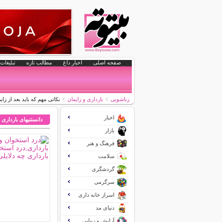
صفحه اصلی
اخبار داغ
مطالب تازه
تبلیغات 
زناشویی
بارداری و زایمان
نکاتی مهم که باید بعد از زا
اخبار
دانستنیهای بارداری 
بازار
فرهنگ و هنر
سلامت
گردشگری
سرگرمی
اسرار خانه داری
دنیای مد
آرایش و زیبایی