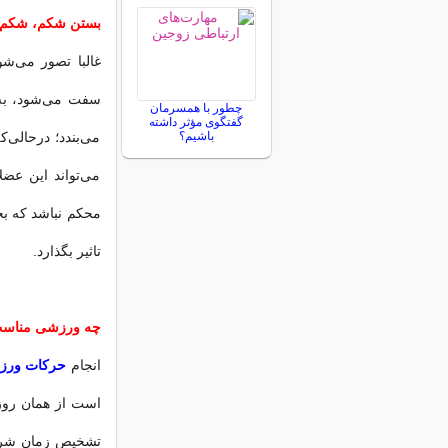
بستن شكم، شكم ر
غالبا تصور می‌ش
سفت می‌شود، به
چطور با همسرمان
گفتگوی مؤثر داشته
باشیم؟
می‌بندد؛ درحالی‌
می‌تواند این عض
محكم نباشد كه بخ
تاثیر بگذارد.
چه ورزشی مناس
انجام
حرکات ورزش
است از همان روز
تشخیص زمان شروع