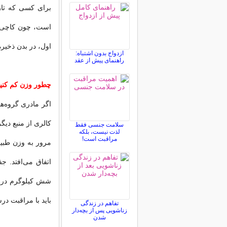
برای كسی كه تاز
است، چون كاچی غ
اول، در بدن ذخیر
ازدواج بدون اشتباه:
راهنمای پیش از عقد
چطور وزن كم كنی
اگر مادری گروه‌ها
كالری از منبع دیگ
سلامت جنسی فقط
لذت نیست، بلکه
مراقبت است!
مرور به وزن طبیع
اتفاق می‌افتد. ج
شش كیلوگرم در ه
باید با مراقبت درس
تفاهم در زندگی
زناشویی پس از بچه‌دار
شدن