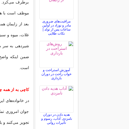
برطرف می‌كرد. ا
موظف است با هما
مراقبت‌های ضروری
بعد از زایمان همه
مادر و نوزاد در اولین
ساعات پس از تولد |
نکات طلایی
غلات، میوه و سبز
شیردهی به سر می
ضمن اینكه واضح
است.
آموزش استراحت و
خواب راحت در دوران
بارداری
كاچی به از همه 
در خانواده‌های ای
جوان امروزی تما
هدیه دادن در دوران
نامزدی: آداب، رسوم و
تجویز می‌كنند و 
تأثیرات روانی