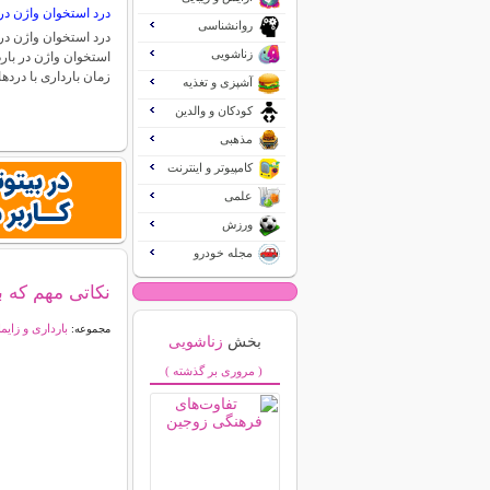
درد استخوان واژن در 
روانشناسی
درد استخوان واژن در 
زناشویی
استخوان واژن در بارد
زمان بارداری با درد
آشپزی و تغذیه
کودکان و والدین
مذهبی
کامپیوتر و اینترنت
علمی
ورزش
مجله خودرو
نکاتی مهم که ب
بارداری و زایم
مجموعه:
بخش
زناشویی
( مروری بر گذشته )