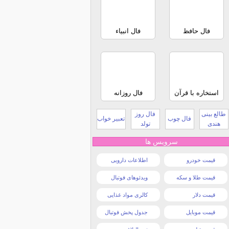
فال حافظ
فال انبیاء
استخاره با قرآن
فال روزانه
طالع بینی
فال روز
فال چوب
تعبیر خواب
هندی
تولد
سرویس ها
قیمت خودرو
اطلاعات دارویی
قیمت طلا و سکه
ویدئوهای فوتبال
قیمت دلار
کالری مواد غذایی
قیمت موبایل
جدول پخش فوتبال