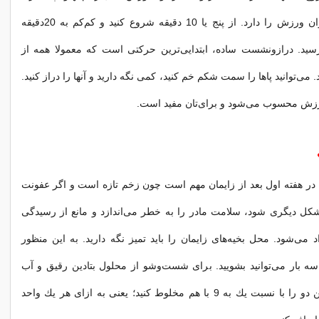
یعنی بدن شما توان ورزش را دارد. از پنج یا 10 دقیقه شروع كنید و كم‌كم به 20دقیقه
ید. درازونشست ساده، ابتدایی‌ترین حركتی است كه معمولا همه از
. می‌توانید پاها را سمت شكم خم كنید، كمی نگه دارید و آنها را دراز كنید.
رزش محسوب می‌شود و برای‌تان مفید است.
ا در هفته اول بعد از زایمان مهم است چون زخم تازه است و اگر عفونت
شكل دیگری شود، سلامت مادر را به خطر می‌اندازد و مانع از رسیدگی
 می‌شود. محل بخیه‌های زایمان را باید تمیز نگه دارید. به این منظور
ه سه بار می‌توانید بشویید. برای شست‌وشو از محلول بتادین رقیق و آب
استفاده كنید و این دو را با نسبت یك به 9 با هم مخلوط كنید؛ یعنی به ازای هر یك واحد