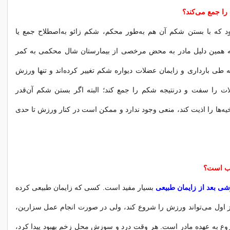
ا جمع می‌كند؟
ود كه با بستن شكم آن هم به‌طور محكم، شكم زائو به‌اصطلاح جمع یا
 همین دلیل مادر به محض مرخصی از بیمارستان شال محكمی به كمر
كه طی بارداری و زایمان عضلات دیواره شكم تغییر كرده‌اند و تنها ورزش
لات را سفت و درنتیجه شكم را جمع كند؛ البته اگر بستن شكم آن‌قدر
یه‌ها را اذیت كند، منعی وجود ندارد و ممكن است در كنار ورزش تا حدی
ب است؟
ی بعد از زایمان طبیعی
بسیار مفید است. كسی كه زایمان طبیعی كرده
 اول می‌تواند ورزش را شروع كند، ولی در صورت انجام عمل سزارین،
 به عهده مادر است. هر وقت درد و سوزش محل زخم بهبود پیدا كرد،