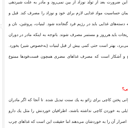
ین ضرورت بعد از تولد نوزاد از بین نمی‌رود و مادر به علت شیردهی
ن حساسیت مواد غذایی لازم برای خود و نوزاد را مصرف كند. قبل و
 دسته‌های غذایی باید در رژیم فرد گنجانده شود. لبنیات، پروتئین، نان و
یجات باید هرروز و مستمر مصرف شوند. باتوجه به اینكه مادر در دوران
‌برد، بهتر است حتی كمی بیش از قبل لبنیات (به‌خصوص شیر) بخورد.
 و آشکار است كه مصرف غذاهای مضری همچون فست‌فودها ممنوع
چی؟
رانی پختن كاچی برای زائو به یك سنت تبدیل شده. تا آنجا كه اگر مادران
یلی به خوردن كاچی نداشته باشند، اطرافیان خوردنش را مثل یك دارو
با اصرار آن را به خوردشان می‌دهند اما حقیقت این است كه غذاهای چرب