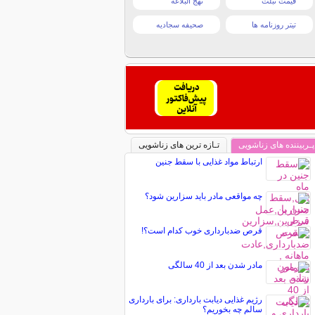
قیمت تبلت
نهج البلاغه
تیتر روزنامه ها
صحیفه سجادیه
پـربیننده های زناشویی
تـازه ترین های زناشویی
ارتباط مواد غذایی با سقط جنین
چه مواقعی مادر باید سزارین شود؟
قرص‌ ضدبارداری خوب کدام است؟!
مادر شدن بعد از 40 سالگی
رژیم غذایی دیابت بارداری: برای بارداری
سالم چه بخوریم؟