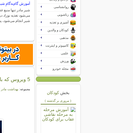
آموزش گام‌به‌گامِ شیر
روانشناسی
شیر مادر تنها منبع غ
زناشویی
می‌شود تغذیه نوزاد در
شیر انجام می‌شود،
آشپزی و تغذیه
کودکان و والدین
مذهبی
کامپیوتر و اینترنت
علمی
ورزش
مجله خودرو
5 ویروس كه بانوان قبل از باردارشدن حتما باید توجه كنند
بهداشت مادر 
مجموعه:
بخش
کودکان
( مروری بر گذشته )