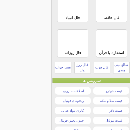
فال حافظ
فال انبیاء
استخاره با قرآن
فال روزانه
طالع بینی
فال روز
فال چوب
تعبیر خواب
هندی
تولد
سرویس ها
قیمت خودرو
اطلاعات دارویی
قیمت طلا و سکه
ویدئوهای فوتبال
قیمت دلار
کالری مواد غذایی
قیمت موبایل
جدول پخش فوتبال