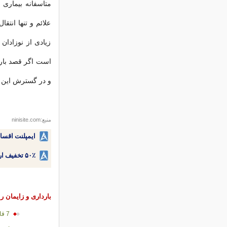
متاسفانه بیماری 
علائم و تنها انتق
زیادی از نوزادان ا
است اگر قصد بارد
و در گسترش این م
منبع:ninisite.com
ایمپلنت اقسا
۵۰٪ تخفیف ارتودنسی دندان اقساطی بدون نیاز به چک یا سفته!
بارداری و زایمان را
7 قانون طلائی تغذیه در دوران بارداری