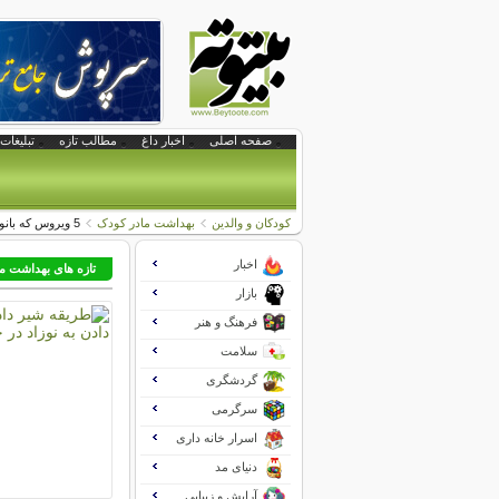
صفحه اصلی
اخبار داغ
مطالب تازه
تبلیغات 
کودکان و والدین
بهداشت مادر کودک
5 ویروس كه بانوان قبل از باردارشدن حتما باید توجه كنند
اخبار
تازه های بهداشت ما
بازار
فرهنگ و هنر
سلامت
گردشگری
سرگرمی
اسرار خانه داری
دنیای مد
آرایش و زیبایی