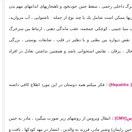
 داخلی رحمی ، سقط جنین خودبخود و ناهنجاریهای اندامهای مهم بدن
اریها ممكن است شامل یك یا چند نوع از جمله : ناشنوایی ، آب مروارید،
سیا جنینی ، كوچكی جمجمه، عقب ماندگی ذهنی ، ارتباط بین سرخرگ
قص دیواره بین بطنی و یا دهلیز در قلب ، ضایعات پوستی ، بزرگی
ل ، یرقان ، نقایص استخوانی باشد و همچنین نداشتن تعادل در افراد
فكر میكنم همه دوستان در این مورد اطلاع كافی داشته
انتقال ویروس از روشهای زیر صورت میگیرد ، مادر به جنین
ن زایمان) وشیر مادر، فرزند به والدین ، انتشار در مهد كودكها ، بافت و