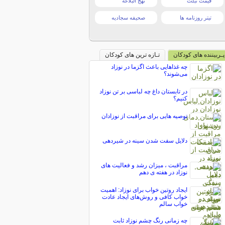
قیمت تبلت
نهج البلاغه
تیتر روزنامه ها
صحیفه سجادیه
پـربیننده های کودکان
تـازه ترین های کودکان
چه غذاهایی باعث اگزما در نوزاد
می‌شوند؟
در تابستان داغ چه لباسی بر تن نوزاد
کنیم؟
توصیه هایی برای مراقبت از نوزادان
دلایل سفت شدن سینه در شیردهی
مراقبت ، میزان رشد و فعالیت های
نوزاد در هفته ی دهم
ایجاد روتین خواب برای نوزاد: اهمیت
خواب کافی و روش‌های ایجاد عادت
خواب سالم
چه زمانی رنگ چشم نوزاد ثابت