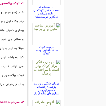
1- توكسوپلاسموز ( Toxoplasmosis) :
۱۰ جمله‌ای که
اعتمادبه‌نفس کودک‌تان
خام (سوسیس و ك
را نابود می‌کند و
جایگزین درست‌شان
چند هفته اول پس 
بیماری خفیف مانند
و سالم می شود. ب
درست‌کردن
مبتلا به ایدز و ی
ساعت‌آفتابی توسط
کودک
كشنده باشد. این 
می تواند قلب ، 
توكسوپلاسموز را 
درمان خانگی یا ویزیت
و اسكیزفرنی مرتب
پزشک؟ راهنمای
تصمیم‌گیری در
بیماری‌های شایع کودک
2- سرخچه(Rubella) :