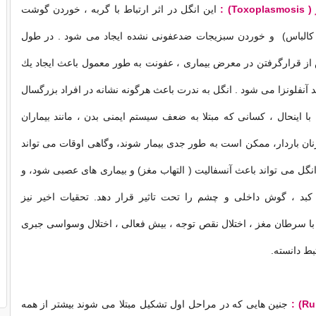
این انگل در اثر ارتباط با گربه ، خوردن گوشت
الباس) و خوردن سبزیجات ضدعفونی نشده ایجاد می شود . در طول
از قرارگرفتن در معرض بیماری ، عفونت به طور معمول باعث ایجاد یك
 آنفلونزا می شود . انگل به ندرت باعث هرگونه نشانه در افراد بزرگسال
ا اینحال ، كسانی كه مبتلا به ضعف سیستم ایمنی بدن ، مانند بیماران
ا زنان باردار، ممكن است به طور جدی بیمار شوند، وگاهی اوقات می تواند
انگل می تواند باعث آنسفالیت ( التهاب مغز) و بیماری های عصبی شود، و
كبد ، گوش داخلی و چشم را تحت تاثیر قرار دهد. تحقیات اخیر نیز
با سرطان مغز ، اختلال نقص توجه ، بیش فعالی ، اختلال وسواسی جبری
ط دانسته.
جنین هایی كه در مراحل اول تشكیل مبتلا می شوند بیشتر از همه