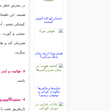
در معرض خطر مرگ
هستند. این ناهنج
داستان کودکانه آغوش
گمشده
كوچكی چشم ، آب 
ششی و آئورت ، ن
همزمان كبد و طحا
میگردد.
هوش نوزاد از چه زمانی
شکل می‌گیرد؟
3- هپاتیت و ایدز ( Hepatitis) :
باشند.
شادی‌ها و چالش‌ها:
چگونه از کودکی به
نوجوانی برسیم؟
4- سیتومگالوویروس(CMV) :
(ازطریق جفت یا حی