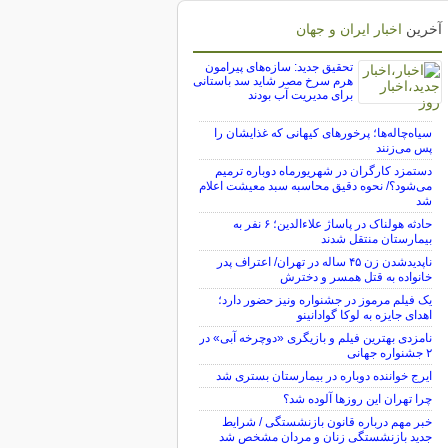
آخرین
اخبار ایران و جهان
تحقیق جدید: سازه‌های پیرامون
هرم سرخ مصر شاید سد باستانی
برای مدیریت آب بودند
سیاه‌چاله‌ها؛ پرخورهای کیهانی که غذایشان را
پس می‌زنند
دستمزد کارگران در شهریورماه دوباره ترمیم
می‌شود؟/ نحوه دقیق محاسبه سبد معیشت اعلام
شد
حادثه هولناک در پاساژ علاءالدین؛ ۶ نفر به
بیمارستان منتقل شدند
ناپدیدشدن زن ۴۵ ساله در تهران/ اعتراف پدر
خانواده به قتل همسر و دخترش
یک فیلم مرموز در جشنواره ونیز حضور دارد؛
اهدای جایزه به لوکا گوادانینو
نامزدی بهترین فیلم و بازیگری «دوچرخه آبی» در
۲ جشنواره جهانی
ایرج خواننده دوباره در بیمارستان بستری شد
چرا تهران این روزها آلوده شد؟
خبر مهم درباره قانون بازنشستگی / شرایط
جدید بازنشستگی زنان و مردان مشخص شد