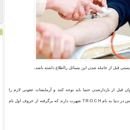
ایستی قبل از حامله شدن این مسائل رااطلاع داشته باشد،
ان قبل از باردارشدن حتما باید توجه كنند و آزمایشات عفونی لازم را
بدهند. این 5 ویروس در دنیا به نام T.R.O.C.H شهرت دارند كه برگرفته از حروف اول نام