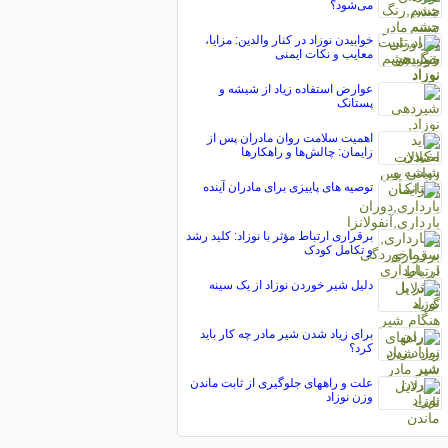
می‌شود؟
خوابیدن نوزاد در کنار والدین: مزایا،
معایب و نکات ایمنی
عوارض استفاده زیاد از شیشه و
پستانک
اهمیت سلامت روان مادران پس از
زایمان: چالش‌ها و راهکارها
توصیه های پاییزی برای مادران آینده
برقراری ارتباط مؤثر با نوزاد: کلید رشد
و تکامل کودک
دلیل شیر خوردن نوزاد از یک سینه
برای زیاد شدن شیر مادر چه کار باید
کرد؟
علت و راههای جلوگیری از ثابت ماندن
وزن نوزاد