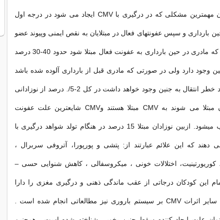
عضو ، انتقال خون مهمترین مشكلی كه در درگیری با CMV ایجاد می شود در درجه اول
ین بارداری و سپس عفونتهای فعال در مبتلایان به نقص ایمنی وپیوند عضو
است. در صورتی كه مادری در حین بارداری به عفونت فعال مبتلا شود حدود 40-30 درصد
ین وجود دارد ولی در صورتی كه مادری قبل از بارداری آلوده شده باشد
فقط 5/.-2/. درصد خطر انتقال به جنین وجود خواهد داشت در كل 2-5/. درصد از نوزادانی
كه در تمام جهان مبتلا می شوند به CMV مبتلا هستند وCMV شایعترین علت عفونت
مادرزادی محسوب میشود. ازبین نوزادان مبتلا 15 درصد در هنگام تولد شواهد درگیری با
 می دهند كه این علائم عبارتند از: پتشی و پورپورا، آتروفی سربرال ،
ی، كوریورتینیت، اختلالات خونی ، میكروسفالی ، كاهش شنوایی حسی –
مام این كودكان درجاتی از عقب ماندگی ذهنی و درگیری مغزی را دارا
میباشند. در مورد سایر اثرات CMV بر سیستم باروری نیز مطالعاتی انجام شده است .
C به عنوان علت ایجاد كننده سقط جنین بخوبی شناخته شده است . همچنین