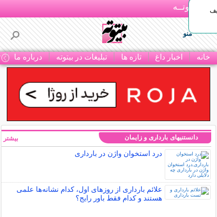
بـیتوتــه
یف
منو
خانه
اخبار داغ
تازه ها
تبلیغات در بیتوته
درباره ما
ت
دانستنیهای بارداری و زایمان
بیشتر »
درد استخوان واژن در بارداری
علائم بارداری از روزهای اول، کدام نشانه‌ها علمی
هستند و کدام فقط باور رایج؟