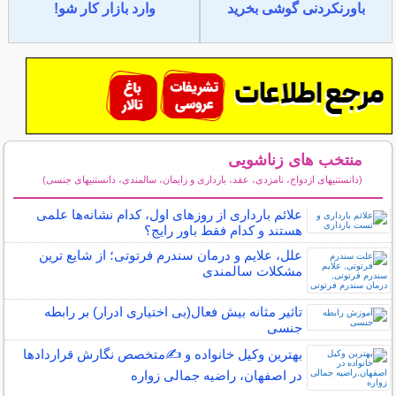
باورنکردنی گوشی بخرید
وارد بازار کار شو!
منتخب های زناشویی
(دانستنیهای ازدواج، نامزدی، عقد، بارداری و زایمان، سالمندی، دانستنیهای جنسی)
سایر مطالب زناشویی
علائم بارداری از روزهای اول، کدام نشانه‌ها علمی
هستند و کدام فقط باور رایج؟
علل، علایم و درمان سندرم فرتوتی؛ از شایع ترین
مشکلات سالمندی
تاثیر مثانه بیش فعال(بی اختیاری ادرار) بر رابطه
جنسی
بهترین وکیل خانواده و ✍️متخصص نگارش قراردادها
در اصفهان، راضیه جمالی زواره