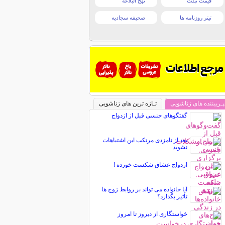
قیمت تبلت
نهج البلاغه
تیتر روزنامه ها
صحیفه سجادیه
پـربیننده های زناشویی
تـازه ترین های زناشویی
گفتگوهای جنسی قبل از ازدواج
بعد از نامزدی مرتکب این اشتباهات
نشوید
ازدواج عشاق شکست خورده !
آیا خانواده می تواند بر روابط زوج ها
تأثیر بگذارد؟
خواستگاری از دیروز تا امروز