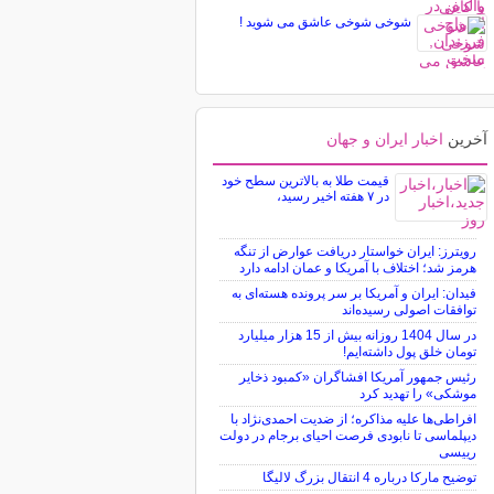
شوخی شوخی عاشق می شوید !
آخرین
اخبار ایران و جهان
قیمت طلا به بالاترین سطح خود
در ۷ هفته اخیر رسید،
رویترز: ایران خواستار دریافت عوارض از تنگه
هرمز شد؛ اختلاف با آمریکا و عمان ادامه دارد
فیدان: ایران و آمریکا بر سر پرونده هسته‌ای به
توافقات اصولی رسیده‌اند
در سال 1404 روزانه بیش از 15 هزار میلیارد
تومان خلق پول داشته‌ایم!
رئیس جمهور آمریکا افشاگران «کمبود ذخایر
موشکی» را تهدید کرد
افراطی‌ها علیه مذاکره؛ از ضدیت احمدی‌نژاد با
دیپلماسی تا نابودی فرصت احیای برجام در دولت
رییسی
توضیح مارکا درباره 4 انتقال بزرگ لالیگا