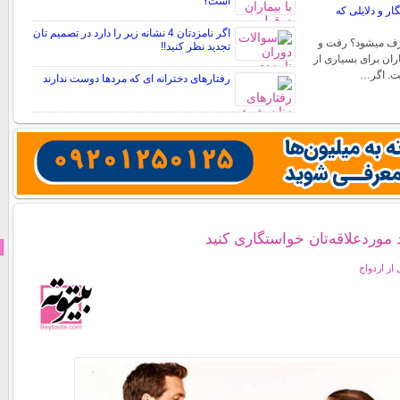
است؟
 و دلایلی که
اگر نامزدتان 4 نشانه زیر را دارد در تصمیم تان
رف میشود؟ رفت و
تجدید نظر کنید!!
ران برای بسیاری از
ست. اگر…
رفتارهای دخترانه ای که مردها دوست ندارند
د موردعلاقه‌تان خواستگاری کنید
 از ازدواج