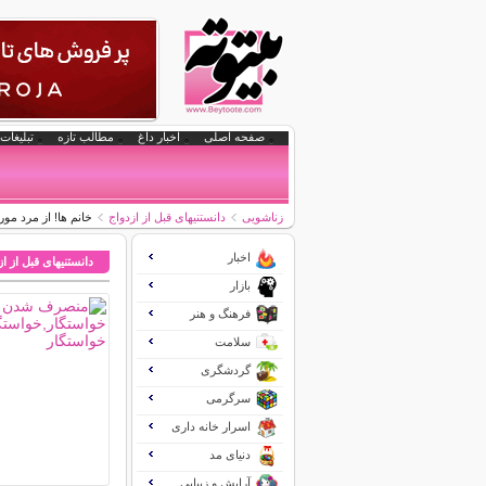
صفحه اصلی
اخبار داغ
مطالب تازه
تبلیغات 
زناشویی
دانستنیهای قبل از ازدواج
خانم ها! از مرد مور
اخبار
دانستنیهای قبل از ا
بازار
فرهنگ و هنر
سلامت
گردشگری
سرگرمی
اسرار خانه داری
دنیای مد
آرایش و زیبایی