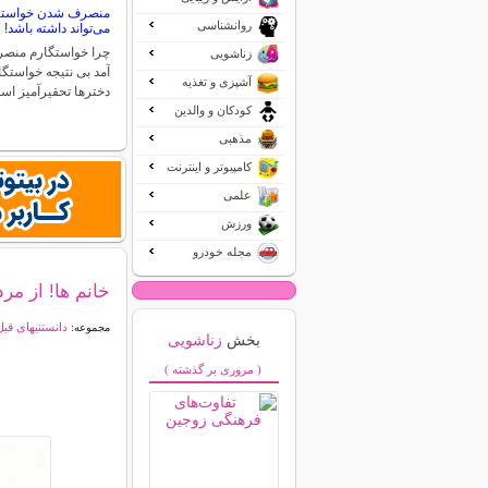
منصرف شدن خواستگار
روانشناسی
می‌تواند داشته باشد!
چرا خواستگارم منص
زناشویی
آمد بی نتیجه خواستگا
آشپزی و تغذیه
دخترها تحقیرآمیز ا
کودکان و والدین
مذهبی
کامپیوتر و اینترنت
علمی
ورزش
مجله خودرو
خانم ها! از مر
دانستنیهای قبل
مجموعه:
بخش
زناشویی
( مروری بر گذشته )