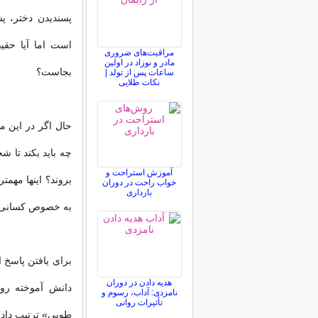
پسندیدن دختر، پس
است اما آیا حقی
مراقبت‌های ضروری
مادر و نوزاد در اولین
بجاست؟
ساعات پس از تولد |
نکات طلایی
حال اگر در این م
چه باید بکند تا
آموزش استراحت و
بروند؟ اینها مهمت
خواب راحت در دوران
بارداری
به خصوص کسانی که
برای یافتن پاسخ 
هدیه دادن در دوران
دانش آموخته روا
نامزدی: آداب، رسوم و
تأثیرات روانی
طوبی» ترتیب دادیم