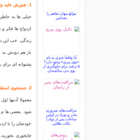
1. شورش علیه والدین
موانع پنهان تفاهم را
خیلی ها به خاطر 
بشناس
ازدواج ها فکر و 
زندگی. خب این دیگ
باز هم دودش به چ
آیا واقعاً چیزی به نام
«بوی پیری» وجود دارد؟
پشتوانه ای برای 
۵ ترفند برای جلوگیری از
بوی بدن سالمندان
2. جستجوی استقلال
معمولا آدمها اول 
مراقبت‌های ضروری
شود. بعضی ها م ی
مادر و نوزاد در اولین
ساعات پس از تولد |
خودشان را با ازد
نکات طلایی
چایخوری بخورید،