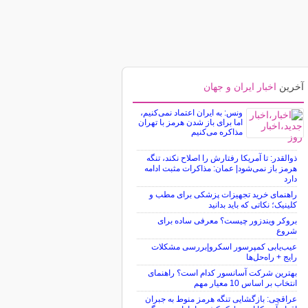
آخرین
اخبار ایران و جهان
ونس: به ایران اعتماد نمی‌کنیم،
اما برای باز شدن هرمز با تهران
مذاکره می‌کنیم
ذوالقدر: تا آمریکا رفتارش را اصلاح نکند، تنگه
هرمز باز نمی‌شود| عمان: مذاکرات مثبت ادامه
دارد
راهنمای خرید تجهیزات پزشکی برای مطب و
کلینیک؛ نکاتی که باید بدانید
بروکر ویندزور چیست؟ معرفی ساده برای
شروع
عیب‌یابی کمپرسور اسکرو|بررسی مشکلات
رایج + راه‌حل‌ها
بهترین شرکت آسانسور کدام است؟ راهنمای
انتخاب بر اساس 10 معیار مهم
عراقچی: بازگشایی تنگه هرمز منوط به جبران