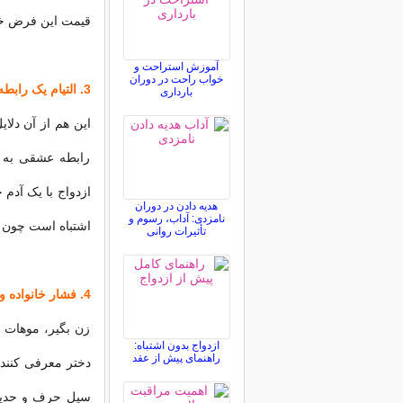
قیمت این فرض خی
آموزش استراحت و
خواب راحت در دوران
3. التیام یک رابطه شکست خورده
بارداری
این هم از آن دلا
رابطه عشقی به ه
ازدواج با یک آدم 
هدیه دادن در دوران
نامزدی: آداب، رسوم و
اشتباه است چون ان
تأثیرات روانی
4. فشار خانواده و اجتماع
زن بگیر، موهات د
ازدواج بدون اشتباه:
راهنمای پیش از عقد
دختر معرفی کنند و
سیل حرف و حدیث