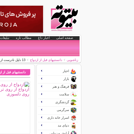
صفحه اصلی
اخبار داغ
مطالب تازه
تبلیغات 
زناشویی
دانستنیهای قبل از ازدواج
13 دلیل نادرست ازدواج
اخبار
دانستنیهای قبل از ا
بازار
فرهنگ و هنر
سلامت
گردشگری
سرگرمی
اسرار خانه داری
دنیای مد
آرایش و زیبایی