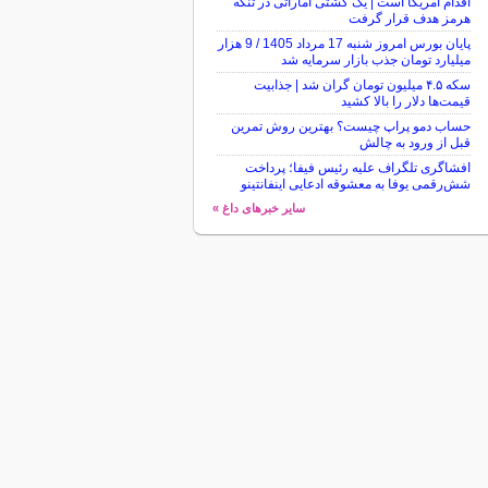
اقدام آمریکا است | یک کشتی اماراتی در تنگه
هرمز هدف قرار گرفت
پایان بورس امروز شنبه 17 مرداد 1405 / 9 هزار
میلیارد تومان جذب بازار سرمایه شد
سکه ۴.۵ میلیون تومان گران شد | جذابیت
قیمت‌ها دلار را بالا کشید
حساب دمو پراپ چیست؟ بهترین روش تمرین
قبل از ورود به چالش
افشاگری تلگراف علیه رئیس فیفا؛ پرداخت
شش‌رقمی یوفا به معشوقه ادعایی اینفانتینو
سایر خبرهای داغ »