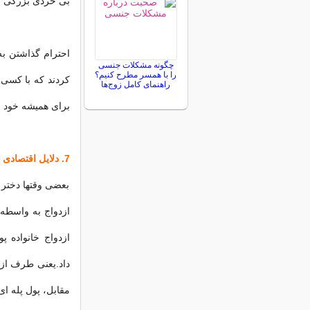
بی خردی بزرگی 
احترام گذاشتن به
چگونه مشکلات جنسی
را با همسر مطرح کنیم؟
کردند که با کسی 
راهنمای کامل زوج‌ها
برای همیشه خود را
7. دلایل اقتصادی
‌بعضی وقتها دختر
ازدواج به واسطه 
ازدواج خانواده 
داد.یعنی طرف ازد
مقابل، پول پله ای