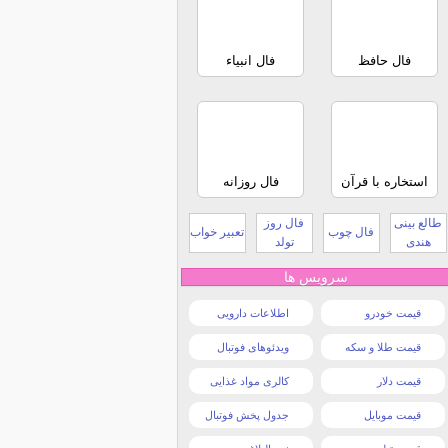
فال حافظ
فال انبیاء
استخاره با قرآن
فال روزانه
طالع بینی
فال روز
فال چوب
تعبیر خواب
هندی
تولد
سرویس ها
قیمت خودرو
اطلاعات دارویی
قیمت طلا و سکه
ویدئوهای فوتبال
قیمت دلار
کالری مواد غذایی
قیمت موبایل
جدول پخش فوتبال