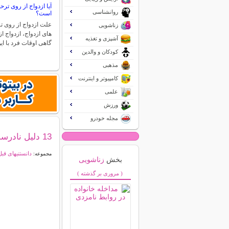
آیا ازدواج از روی ت
روانشناسی
است؟
علت ازدواج از روی ت
زناشویی
های ازدواج، ازدواج 
آشپزی و تغذیه
گاهی اوقات فرد با ا
کودکان و والدین
مذهبی
کامپیوتر و اینترنت
علمی
ورزش
مجله خودرو
13 دلیل نادرست ازدواج
دانستنیهای قبل
مجموعه:
بخش
زناشویی
( مروری بر گذشته )