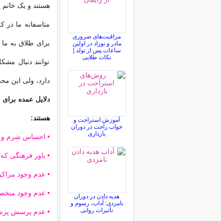
هستند و یک خانم ی
متاسفانه ما در ک
مراقبت‌های ضروری
برای طلاق به ما 
مادر و نوزاد در اولین
ساعات پس از تولد |
نکات طلایی
توانند دنبال مشک
دارد، ولی این محد
دلایل عمده برای 
هستند:
آموزش استراحت و
خواب راحت در دوران
بارداری
• احساس شرم و حی
• باور فرهنگی ک
• عدم وجود مراکز
• عدم وجود متخص
هدیه دادن در دوران
نامزدی: آداب، رسوم و
تأثیرات روانی
• عدم پرسش پزشک