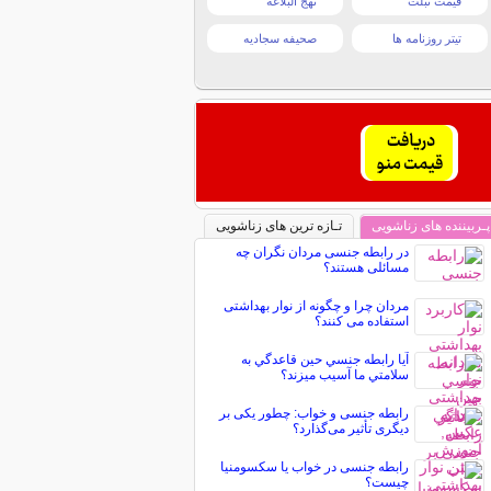
قیمت تبلت
نهج البلاغه
تیتر روزنامه ها
صحیفه سجادیه
پـربیننده های زناشویی
تـازه ترین های زناشویی
در رابطه جنسی مردان نگران چه
مسائلی هستند؟
مردان چرا و چگونه از نوار بهداشتی
استفاده می کنند؟
آيا رابطه جنسي حين قاعدگي به
سلامتي ما آسيب ميزند؟
رابطه جنسی و خواب: چطور یکی بر
دیگری تأثیر می‌گذارد؟
رابطه جنسی در خواب یا سکسومنیا
چیست؟