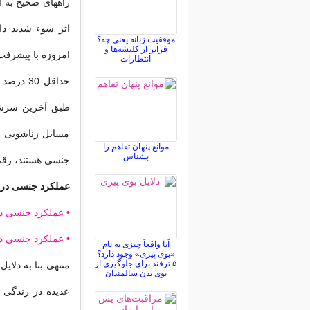
راههای صحیح به آ
اثر سوء شدید دار
موفقیت زنانه یعنی چه؟
فراتر از کلیشه‌ها و
امروزه با پیشرفت
انتظارات
حداقل 30
طبق آخرین سرشما
مسایل زناشویی برا
موانع پنهان تفاهم را
بشناس
جنسی هستند، رقم 
عملکرد جنسی در خا
• عملکرد جنسی در
• عملکرد جنسی در
آیا واقعاً چیزی به نام
«بوی پیری» وجود دارد؟
۵ ترفند برای جلوگیری از
منتهی بنا به دلای
بوی بدن سالمندان
عدیده در زندگی 