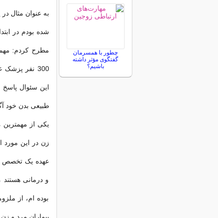
به عنوان مثال در
شده بودم در ابت
مطرح کردم: مهمت
چطور با همسرمان
گفتگوی مؤثر داشته
باشیم؟
300 نفر پزشک
این سئوال پاسخ ص
طبیعی بدن خود آگا
یکی از مهمترین 
زن در این مورد 
عهده یک تخصص خاص
و درمانی هستند م
بوده ام، از ملزو
بیماران مرد و زن 