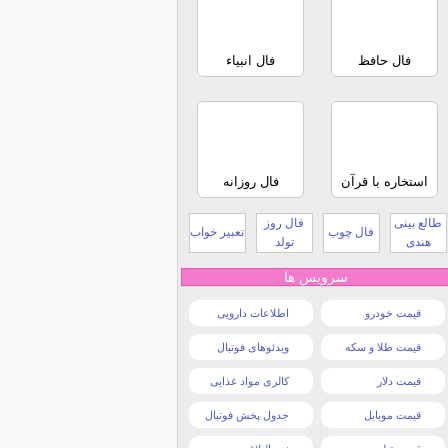
فال حافظ
فال انبیاء
استخاره با قرآن
فال روزانه
طالع بینی
فال روز
فال چوب
تعبیر خواب
هندی
تولد
سرویس ها
قیمت خودرو
اطلاعات دارویی
قیمت طلا و سکه
ویدئوهای فوتبال
قیمت دلار
کالری مواد غذایی
قیمت موبایل
جدول پخش فوتبال