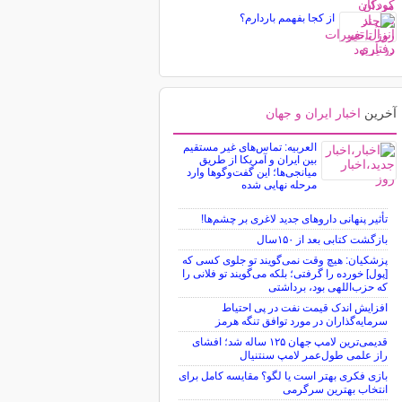
از کجا بفهمم باردارم؟
آخرین
اخبار ایران و جهان
العربیه: تماس‌های غیر مستقیم
بین ایران و آمریکا از طریق
میانجی‌ها؛ این گفت‌و‌گو‌ها وارد
مرحله نهایی شده
تأثیر پنهانی داروهای جدید لاغری بر چشم‌ها!
بازگشت کتابی بعد از ۱۵۰سال
پزشکیان: هیچ وقت نمی‌گویند تو جلوی کسی که
[پول] خورده را گرفتی؛ بلکه می‌گویند تو فلانی را
که حزب‌اللهی بود، برداشتی
افزایش اندک قیمت نفت در پی احتیاط
سرمایه‌گذاران در مورد توافق تنگه هرمز
قدیمی‌ترین لامپ جهان ۱۲۵ ساله شد؛ افشای
راز علمی طول‌عمر لامپ سنتنیال
بازی فکری بهتر است یا لگو؟ مقایسه کامل برای
انتخاب بهترین سرگرمی