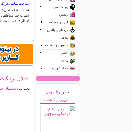
شناخت نقاط تحریک 
روانشناسی
شناخت نقاط تحریک ش
زناشویی
شهوت خیز مناطقی از
که دارای حساسیت بال
آشپزی و تغذیه
کودکان و والدین
مذهبی
کامپیوتر و اینترنت
علمی
ورزش
مجله خودرو
اختلال برانگیخ
دانستنیهای ج
مجموعه:
بخش
زناشویی
( مروری بر گذشته )