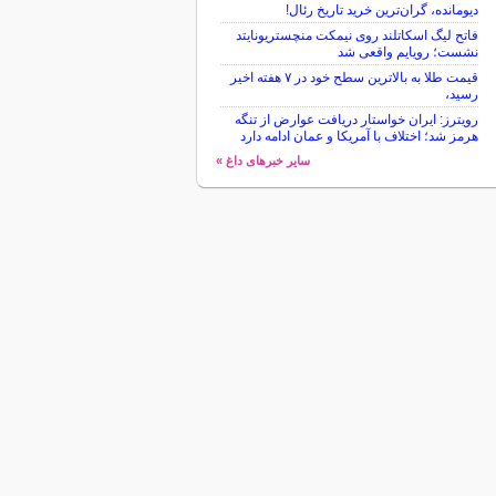
دیومانده، گران‌ترین خرید تاریخ رئال!
فاتح لیگ اسکاتلند روی نیمکت منچستریونایتد
نشست؛ رویایم واقعی شد
قیمت طلا به بالاترین سطح خود در ۷ هفته اخیر
رسید،
رویترز: ایران خواستار دریافت عوارض از تنگه
هرمز شد؛ اختلاف با آمریکا و عمان ادامه دارد
سایر خبرهای داغ »