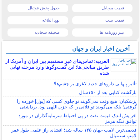
قیمت موبایل
جدول پخش فوتبال
قیمت تبلت
نهج البلاغه
تیتر روزنامه ها
صحیفه سجادیه
آخرین اخبار ایران و جهان
العربیه: تماس‌های غیر مستقیم بین ایران و آمریکا از
طریق میانجی‌ها؛ این گفت‌و‌گو‌ها وارد مرحله نهایی
شده
تأثیر پنهانی داروهای جدید لاغری بر چشم‌ها!
بازگشت کتابی بعد از ۱۵۰سال
پزشکیان: هیچ وقت نمی‌گویند تو جلوی کسی که [پول] خورده را
گرفتی؛ بلکه می‌گویند تو فلانی را که حزب‌اللهی بود، برداشتی
افزایش اندک قیمت نفت در پی احتیاط سرمایه‌گذاران در مورد
توافق تنگه هرمز
قدیمی‌ترین لامپ جهان ۱۲۵ ساله شد؛ افشای راز علمی طول‌عمر
لامپ سنتنیال