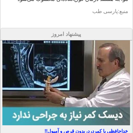
منبع:پارسی طب
پیشنهاد امروز
خداحافظی با کمردرد، بدون قرص و آمپول!!