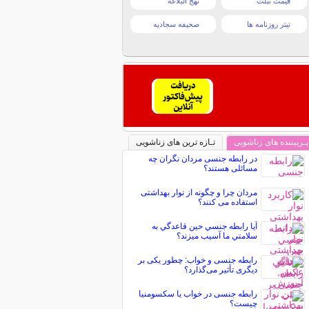
قیمت تبلت
نهج البلاغه
تیتر روزنامه ها
صحیفه سجادیه
پـربیننده های زناشویی
تـازه ترین های زناشویی
در رابطه جنسی مردان نگران چه
مسائلی هستند؟
مردان چرا و چگونه از نوار بهداشتی
استفاده می کنند؟
آيا رابطه جنسي حين قاعدگي به
سلامتي ما آسيب ميزند؟
رابطه جنسی و خواب: چطور یکی بر
دیگری تأثیر می‌گذارد؟
رابطه جنسی در خواب یا سکسومنیا
چیست؟