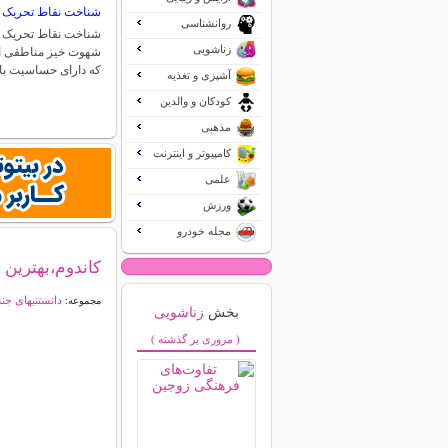
شناخت نقاط تحریک 
روانشناسی
شناخت نقاط تحریک ش
زناشویی
شهوت خیز مناطقی از
که دارای حساسیت بال
آشپزی و تغذیه
کودکان و والدین
مذهبی
کامپیوتر و اینترنت
علمی
ورزش
مجله خودرو
کاندوم،بهترین 
دانستنیهای ج
مجموعه:
بخش
زناشویی
( مروری بر گذشته )