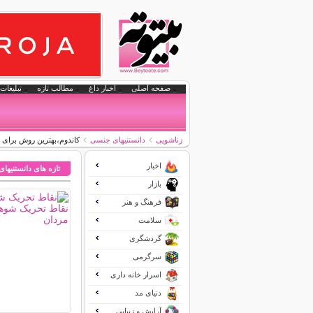
صفحه اصلی
اخبار داغ
مطالب تازه
تبلیغات 
زناشویی
دانستنیهای جنسی
کاندوم،بهترین روش برای پ
اخبار
تازه های دانستنیها
بازار
فرهنگ و هنر
سلامت
گردشگری
سرگرمی
اسرار خانه داری
دنیای مد
آرایش و زیبایی