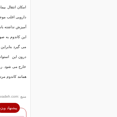
امکان انتقال بیم
دارویی اغلب موجب
آمیزش نداشته باش
این کاندوم به صو
می گیرد بنابراین 
درون این استوان
خارج می شود. رو
همانند کاندوم مرد
منبع :tanzimekhanevadeh.com
پیشنهاد ویژه