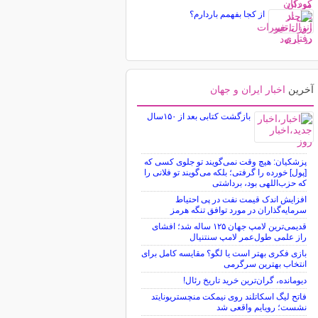
از کجا بفهمم باردارم؟
آخرین
اخبار ایران و جهان
بازگشت کتابی بعد از ۱۵۰سال
پزشکیان: هیچ وقت نمی‌گویند تو جلوی کسی که
[پول] خورده را گرفتی؛ بلکه می‌گویند تو فلانی را
که حزب‌اللهی بود، برداشتی
افزایش اندک قیمت نفت در پی احتیاط
سرمایه‌گذاران در مورد توافق تنگه هرمز
قدیمی‌ترین لامپ جهان ۱۲۵ ساله شد؛ افشای
راز علمی طول‌عمر لامپ سنتنیال
بازی فکری بهتر است یا لگو؟ مقایسه کامل برای
انتخاب بهترین سرگرمی
دیومانده، گران‌ترین خرید تاریخ رئال!
فاتح لیگ اسکاتلند روی نیمکت منچستریونایتد
نشست؛ رویایم واقعی شد