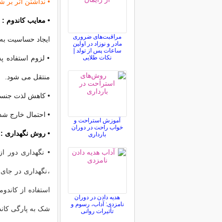
• نداشتن اثر بر 
• معایب کاندوم :
مراقبت‌های ضروری
ایجاد حساسیت به 
مادر و نوزاد در اولین
ساعات پس از تولد |
نکات طلایی
• لزوم استفاده پ
منتقل می شود.
• کاهش لذت جنس
• احتمال خارج شد
آموزش استراحت و
خواب راحت در دوران
• روش نگهداری :
بارداری
• نگهداری دور ا
،نگهداری در جای 
استفاده از کاندو
هدیه دادن در دوران
نامزدی: آداب، رسوم و
شک به پارگی کاندو
تأثیرات روانی