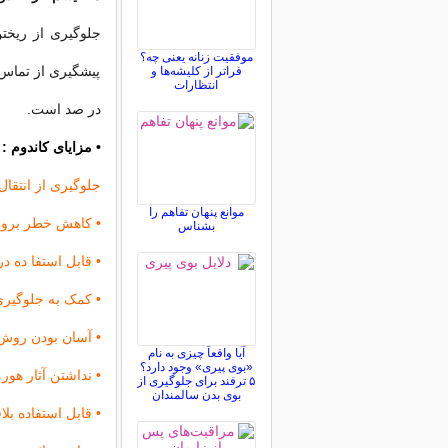
جلوگیری از ریخت
موفقیت زنانه یعنی چه؟
فراتر از کلیشه‌ها و
انتظارات
در صد است.
• مزایای کاندوم :
جلوگیری از انتقال بیم
موانع پنهان تفاهم را
• کاهش خطر بروز
بشناس
• قابل استفا ده د
• کمک به جلوگیری
• آسان بودن روش
آیا واقعاً چیزی به نام
«بوی پیری» وجود دارد؟
• نداشتن آثار هور
۵ ترفند برای جلوگیری از
بوی بدن سالمندان
• قابل استفاده بل