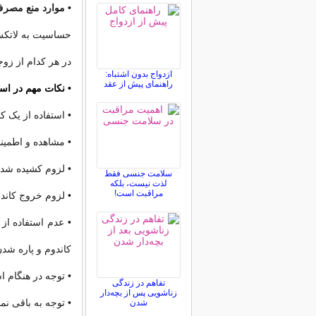
• موارد منع مصرف
حساسیت به لاتکس 
در هر کدام از زوجی
ازدواج بدون اشتباه:
راهنمای پیش از عقد
• نکات مهم در است
• استفاده از یک ک
• مشاهده و اطمین
• لزوم کشیده شدن
سلامت جنسی فقط
لذت نیست، بلکه
مراقبت است!
• لزوم خروج کاند
• عدم استفاده از 
کاندوم و پاره شد
• توجه در هنگام ا
تفاهم در زندگی
زناشویی پس از بچه‌دار
• توجه به باقی نم
شدن