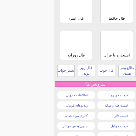
فال حافظ
فال انبیاء
استخاره با قرآن
فال روزانه
طالع بینی
فال روز
فال چوب
تعبیر خواب
هندی
تولد
سرویس ها
قیمت خودرو
اطلاعات دارویی
قیمت طلا و سکه
ویدئوهای فوتبال
قیمت دلار
کالری مواد غذایی
قیمت موبایل
جدول پخش فوتبال