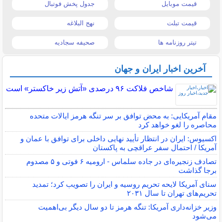
قیمت موبایل
جدول پخش فوتبال
قیمت تبلت
نهج البلاغه
تیتر روزنامه ها
صحیفه سجادیه
آخرین اخبار ایران و جهان
شاخص فلاکت ۹۶ درصدی «آتش زیر خاکستر» است
مقام آمریکایی: به محض توافق بر سر تنگه هرمز ایالات متحده
محاصره را لغو خواهد کرد
اکسیوس: ایران در انتظار تأیید نهایی داخلی برای توافق با عمان و
آمریکا / احتمال سفر عراقچی به پاکستان
تصادف زنجیره‌ای در جاده سلماس - ارومیه ۶ فوتی و ۵ مصدوم
برجا گذاشت
سنای آمریکا لایحه تحریم روسیه و ایران را تصویب کرد؛ تمدید
تحریم‌های تهران تا سال ۲۰۳۱
وزیر خزانه‌داری آمریکا: تنگه هرمز تا دو سال دیگر بی‌اهمیت
می‌شود