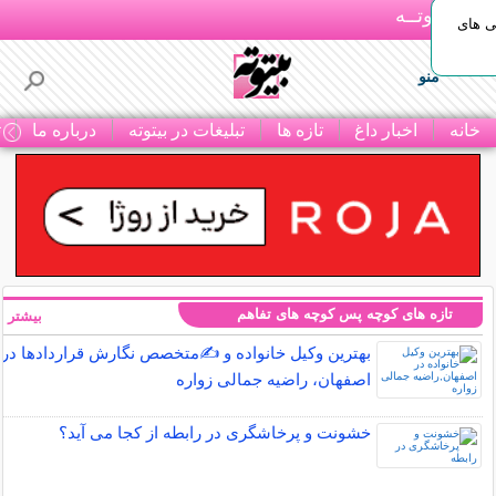
بـیتوتــه
ی های
منو
خانه
اخبار داغ
تازه ها
تبلیغات در بیتوته
درباره ما
ت
تازه های کوچه پس کوچه های تفاهم
بیشتر »
بهترین وکیل خانواده و ✍️متخصص نگارش قراردادها در
اصفهان، راضیه جمالی زواره
خشونت و پرخاشگری در رابطه از کجا می آید؟