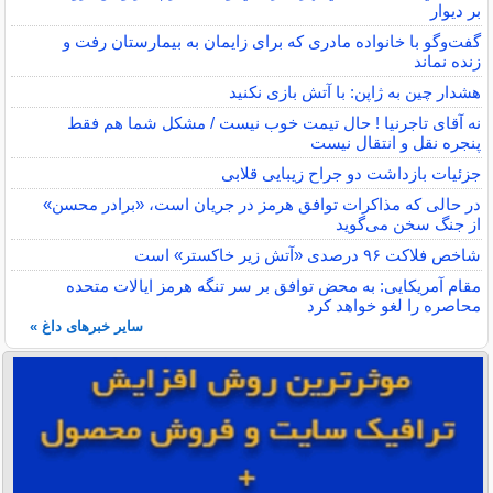
بر ديوار
گفت‌وگو با خانواده مادری که برای زایمان به بیمارستان رفت و
زنده نماند
هشدار چین به ژاپن: با آتش بازی نکنید
نه آقای تاجرنیا ! حال تیمت خوب نیست / مشکل شما هم فقط
پنجره نقل و انتقال نیست
جزئیات بازداشت دو جراح زیبایی قلابی
در حالی که مذاکرات توافق هرمز در جریان است، «برادر محسن»
از جنگ سخن می‌گوید
شاخص فلاکت ۹۶ درصدی «آتش زیر خاکستر» است
مقام آمریکایی: به محض توافق بر سر تنگه هرمز ایالات متحده
محاصره را لغو خواهد کرد
سایر خبرهای داغ »