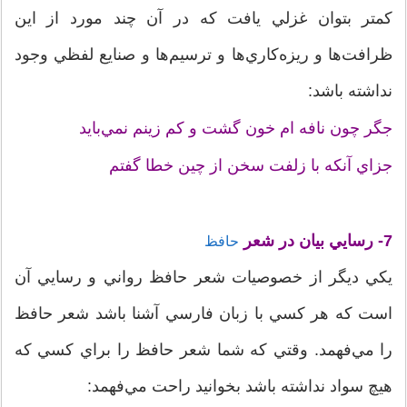
کمتر بتوان غزلي يافت که در آن چند مورد از اين
ظرافت‌ها و ريزه‌کاري‌ها و ترسيم‌ها و صنايع لفظي وجود
نداشته باشد:
جگر چون نافه ام خون گشت و کم زينم نمي‌بايد
جزاي آنکه با زلفت سخن از چين خطا گفتم
7- رسايي بيان در شعر
حافظ
يکي ديگر از خصوصيات شعر حافظ رواني و رسايي آن
است که هر کسي با زبان فارسي آشنا باشد شعر حافظ
را مي‌فهمد. وقتي که شما شعر حافظ را براي کسي که
هيچ سواد نداشته باشد بخوانيد راحت مي‌فهمد: