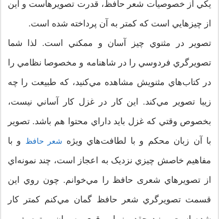
يکي از خصوصيات شعر حافظ، قدرت تصويرهاست و اين
از چيزهايي است که کمتر به آن پرداخته شده است.
تصوير در مثنوي چيز آسان و ممکني است. لذا شما
تصويرگري فردوسي را در شاهنامه و مخصوصا نظامي را
در کتاب‌هاي مثنويش مشاهده مي‌کنيد، که طبيعت را چه
زيبا تصوير مي‌کند. اين کار در غزل کار آساني نيست،
بخصوص وقتي که غزل بايد داراي محتوا هم باشد. تصوير
با آن زبان محکم و با لطافت‌هاي ويژه
و با
شعر حافظ
مفاهيم خاصش چيزي نزديک به اعجاز است، چند نمونه‌اي
از تصويرهاي شعری حافظ را مي‌خوانم. چون روي اين
قسمت تصويرگري شعر حافظ گمان مي‌کنم کمتر کار
شده است ببينيد چقدر زيبا و قوي به بيان و توصيف و