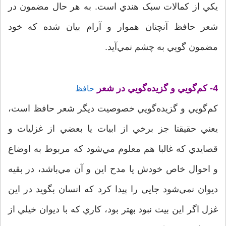
يکي از کمالات سبک هندي است. به هر حال مضمون در
شعر حافظ آنچنان هموار و آرام بيان شده که خود
مضمون گويي به چشم نمي‌آيد.
4- کم‌گويي و گزيده‌گويي در شعر
حافظ
کم‌گويي و گزيده‌گويي خصوصيت ديگر شعر حافظ است،
يعني حقيقتا جز برخي از ابيات يا بعضي از غزليات و
قصايدي که غالبا هم معلوم مي‌شود که مربوط به اوضاع
و احوال خاص خودش يا مدح اين و آن مي‌باشد، در بقيه
ديوان نمي‌شود جايي را پيدا کرد که انسان بگويد در اين
غزل اگر اين بيت نبود بهتر بود، کاري که با ديوان خيلي از