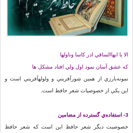
الا يا ايهاالساقي ادر کاسا وناولها
که عشق آسان نمود اول ولي افتاد مشکل ها
نمونه‌بارزي از همين شور‌آفريني و ولولهآفريني است و
اين يکي از خصوصيات شعر حافظ است.
3- استفاده‌ي گسترده از مضامين
خصوصيت ديگر شعر حافظ اين است که شعر حافظ