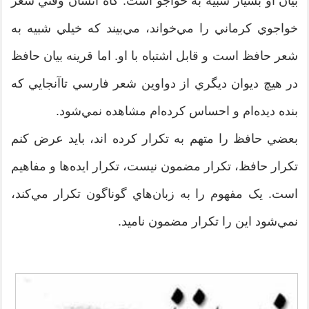
بيان او بسيار شبيه به خواجو است. گاه انسان وقتي شعر
خواجوي کرماني را مي‌خواند، مي‌بيند که خيلي شبيه به
شعر حافظ است و قابل اشتباه با او. اما قرينه بيان حافظ
در هيچ ديوان ديگري از دواوين شعر فارسي تاآنجايي که
بنده ديده‌ام و احساس کرده‌ام مشاهده نمي‌شود.
بعضي حافظ را متهم به تکرار کرده اند، بايد عرض کنم
تکرار حافظ، تکرار مضمون نيست، تکرار ايده‌ها و مفاهيم
است. يک مفهوم را به زبان‌هاي گوناگون تکرار مي‌کند،
نمي‌شود اين را تکرار مضمون ناميد.