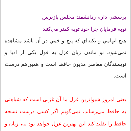
پرسشي دارم زدانشمند مجلس بازپرس
توبه فرمايان چرا خود توبه کمتر مي‌کنند
هيچ ابهامي و نکته‌اي که پيچ و خمي در آن باشد مشاهده
نمي‌شود. نو ماندن زبان غزل به قول يکي از ادبا و
نويسندگان معاصر مديون حافظ است و همين‌هم درست
است.
يعني امروز شيواترين غزل ما آن غزلي است که شباهتي
به حافظ مي‌رساند، نمي‌گويم اگر کسي درست نسخه
حافظ را تقليد کند اين بهترين غزل خواهد بود نه، زبان و