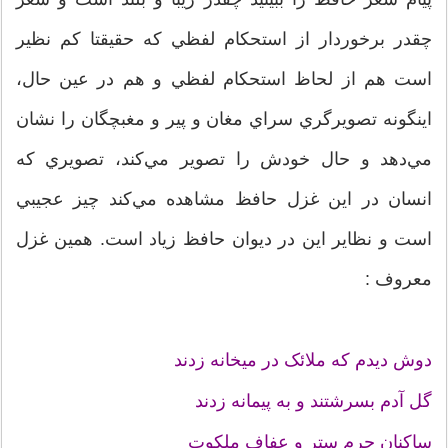
چقدر برخوردار از استحکام لفظي که حقيقتا کم نظير
است هم از لحاظ استحکام لفظي و هم در عين حال،
اينگونه تصويرگري سراي مغان و پير و مغبچگان را نشان
مي‌دهد و حال خودش را تصوير مي‌کند، تصويري که
انسان در اين غزل حافظ مشاهده مي‌کند چيز عجيبي
است و نظاير اين در ديوان حافظ زياد است. همين غزل
معروف :
دوش ديدم که ملائک در ميخانه زدند
گل آدم بسرشتند و به پيمانه زدند
ساکنان حرم ستر و عفاف ملکوت