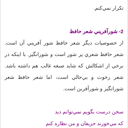
تکرار نمي‌کنم.
2- شورآفريني
شعر حافظ
از خصوصيات ديگر شعر حافظ شور آفريني آن است.
شعر حافظ شعري پر شور است و شورانگيز. با اينکه در
برخي از اشکالش که شايد صبغه غالب هم داشته باشد.
شعر رخوت و بي‌حالي است، اما شعر حافظ شعر
شور‌انگيز و شورآفرين است.
سخن درست بگويم نمي‌توانم ديد
که مي‌خورند حريفان و من نظاره کنم