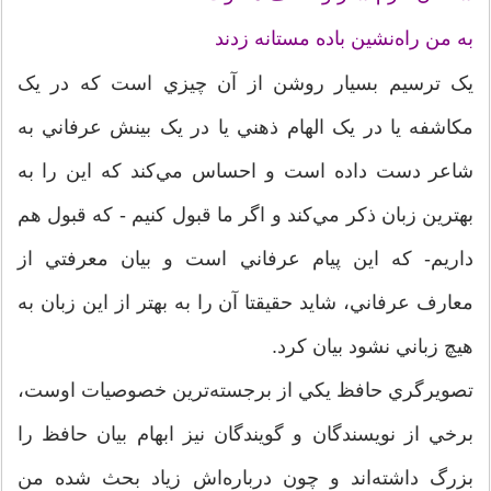
به من راه‌نشين باده مستانه زدند
يک ترسيم بسيار روشن از آن چيزي است که در يک
مکاشفه يا در يک الهام ذهني يا در يک بينش عرفاني به
شاعر دست داده است و احساس مي‌کند که اين را به
بهترين زبان ذکر مي‌کند و اگر ما قبول کنيم - که قبول هم
داريم- که اين پيام عرفاني است و بيان معرفتي از
معارف عرفاني، شايد حقيقتا آن را به بهتر از اين زبان به
هيچ زباني نشود بيان کرد.
تصويرگري حافظ يکي از برجسته‌ترين خصوصيات اوست،
برخي از نويسندگان و گويندگان نيز ابهام بيان حافظ را
بزرگ داشته‌اند و چون درباره‌اش زياد بحث شده من