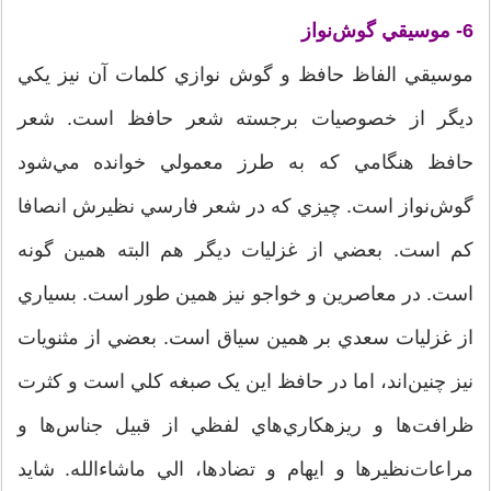
6- موسيقي گوش‌نواز
موسيقي الفاظ حافظ و گوش نوازي کلمات آن نيز يکي
ديگر از خصوصيات برجسته شعر حافظ است. شعر
حافظ هنگامي که به طرز معمولي خوانده مي‌شود
گوش‌نواز است. چيزي که در شعر فارسي نظيرش انصافا
کم است. بعضي از غزليات ديگر هم البته همين گونه
است. در معاصرين و خواجو نيز همين طور است. بسياري
از غزليات سعدي بر همين سياق است. بعضي از مثنويات
نيز چنين‌اند، اما در حافظ اين يک صبغه کلي است و کثرت
ظرافت‌ها و ريزهکاري‌هاي لفظي از قبيل جناس‌ها و
مراعات‌نظيرها و ايهام و تضادها، الي ماشاءالله. شايد