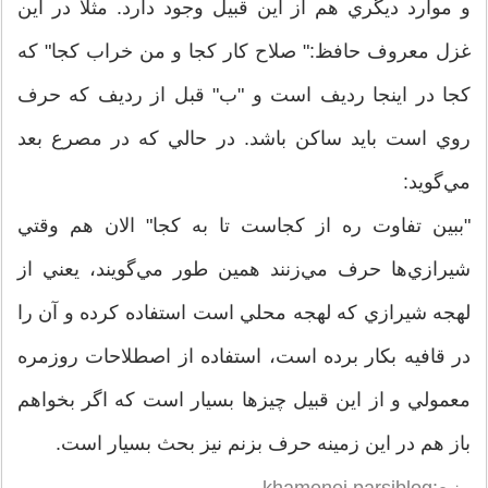
و موارد ديگري هم از اين قبيل وجود دارد. مثلا در اين
غزل معروف حافظ:" صلاح کار کجا و من خراب کجا" که
کجا در اينجا رديف است و "ب" قبل از رديف که حرف
روي است بايد ساکن باشد. در حالي که در مصرع بعد
مي‌گويد:
"ببين تفاوت ره از کجاست تا به کجا" الان هم وقتي
شيرازي‌ها حرف مي‌زنند همين طور مي‌گويند، يعني از
لهجه شيرازي که لهجه محلي است استفاده کرده و آن را
در قافيه بکار برده است، استفاده از اصطلاحات روزمره
معمولي و از اين قبيل چيزها بسيار است که اگر بخواهم
باز هم در اين زمينه حرف بزنم نيز بحث بسيار است.