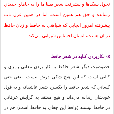
تحول سبک‌ها و پيشرفت شعر يقينا ما را به جاهاي جديدي
رسانده و حق هم همين است. اما در همين غزل ناب
پيشرفته امروز آنجايي که شباهتي به حافظ و زبان حافظ
در آن هست، انسان احساس شيوايي مي‌کند.
8- بکاربردن کنايه در شعر حافظ
خصوصيت ديگر شعر حافظ به کار بردن معاني رمزي و
کنايي است که اين هيچ شکي درش نيست. يعني حتي
کساني که شعر حافظ را يکسره شعر عاشقانه و به قول
خودشان رندانه مي‌داند و هيچ معتقد به گرايش عرفاني
در حافظ نيستند (واقعا اين جفاي به حافظ است) هم در