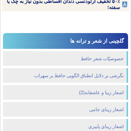
۵۰٪ تخفیف ارتودنسی دندان اقساطی بدون نیاز به چک یا
سفته!
گلچینی از شعر و ترانه ها
خصوصيّات شعر حافظ
نگرشى بر دلایل انطباق‏ الگویى حافظ بر سهراب
اشعار زیبا و عاشقانه(2)
اشعار زیبای جامی
اشعار زیبای پاییزی