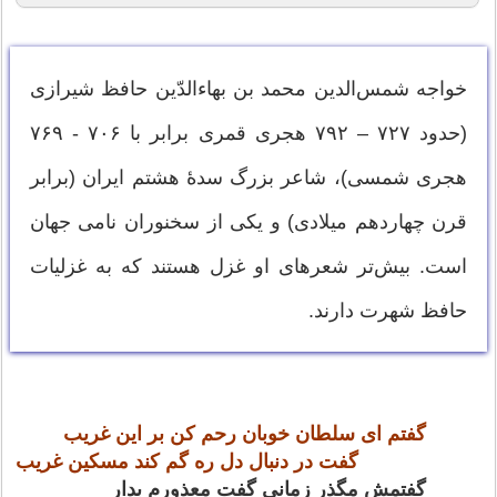
خواجه شمس‌الدین محمد بن بهاءالدّین حافظ شیرازی
(حدود ۷۲۷ – ۷۹۲ هجری قمری برابر با ۷۰۶ - ۷۶۹
هجری شمسی)، شاعر بزرگ سدهٔ هشتم ایران (برابر
قرن چهاردهم میلادی) و یکی از سخنوران نامی جهان
است. بیش‌تر شعرهای او غزل هستند که به‌ غزلیات
حافظ شهرت دارند.
گفتم ای سلطان خوبان رحم کن بر این غریب
گفت در دنبال دل ره گم کند مسکین غریب
گفتمش مگذر زمانی گفت معذورم بدار