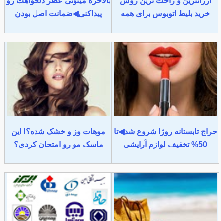
ارزانترین و راحت ترین روش
بالاخره میتونی عطر دلخواهت رو
خرید بلیط اتوبوس برای همه
پیداکنی◀ضمانت اصل بودن
حراج تابستانه روژا شروع شد◀تا
موهات وز و خشک شده؟! این
50% تخفیف لوازم آرایشی
ماسک مو رو امتحان کردی؟