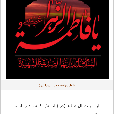
اشعار شهادت حضرت زهرا (س)
از بــیـت آل طـاهـا(ص) آتـــش کــشــد زبـانــه