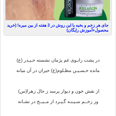
جای هر زخم و بخیه با این روش در 3 هفته از بین میره! (خرید
محصول+آموزش رایگان)
در پشت زانـوی غم پژمان نشسته حـیـدر (ع)
مانده حـسـیـن مظـلوم(ع) حیران در آن میانه
از نقش خون و دیوار پرسد ز حال زهرا(س)
وز زخــم سـیـنـه گـیـرد از مــیــخ در نشـانه