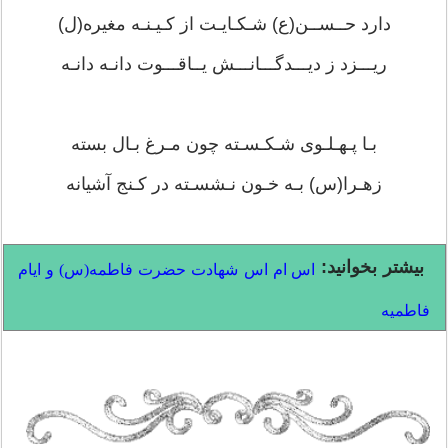
دارد حــســن(ع) شـکـایـت از کـیـنـه مغیره(ل)
ریـــزد ز دیـــدگـــانـــش یــاقـــوت دانـه دانـه
بـا پـهـلـوی شـکـسـته چون مـرغ بـال بسته
زهـرا(س) بـه خـون نـشسـته در کـنج آشیانه
بیشتر بخوانید:
اس ام اس شهادت حضرت فاطمه(س) و ایام
فاطمیه