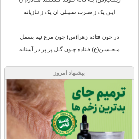
ایـن یک ز ضـرب سـیـلی آن یک ز تـازیانه
در خون فتاده زهرا(س) چون مرغ نیم بسمل
مـحـسـن(ع) فـتاده چـون گـل پر پر در آستانه
پیشنهاد امروز