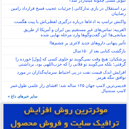
لیونل مسی چگونه میلیاردر شد؟
برد استقلال در بازی تدارکاتی | جزئیات عجیب فسخ قرارداد رامین
رضاییان
واکنش ترامپ به ادعاها درباره درگیری لفظی‌اش با پیت هگست
العربیه: تماس‌های غیر مستقیم بین ایران و آمریکا از طریق
میانجی‌ها؛ این گفت‌و‌گو‌ها وارد مرحله نهایی شده
تأثیر پنهانی داروهای جدید لاغری بر چشم‌ها!
بازگشت کتابی بعد از ۱۵۰سال
پزشکیان: هیچ وقت نمی‌گویند تو جلوی کسی که [پول] خورده را
گرفتی؛ بلکه می‌گویند تو فلانی را که حزب‌اللهی بود، برداشتی
افزایش اندک قیمت نفت در پی احتیاط سرمایه‌گذاران در مورد
توافق تنگه هرمز
قدیمی‌ترین لامپ جهان ۱۲۵ ساله شد؛ افشای راز علمی طول‌عمر
لامپ سنتنیال
سایر خبرهای داغ »