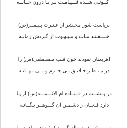
گــوئـی شــده قـــیـامـت بـر پـا درون خــانــه
برپاست شور محـشر از عـتـرت پـیـمبـر(ص)
خـلــقـنـد مـات و مـبـهـوت از گـردش زمانـه
اهریمنان نمودند خون قلب مـصـطفی(ص) را
در مـنـظـر خـلایـق بـی جــرم و بــی بـهــانـه
در پــشــت در فــتــاده ام الائـــمـــه(س) از پـا
دارد فـغــان ز دشـمـن آن گـــوهــر یـگــانـه
زیـنـب(س) بـه نـاله گـویـد کـشـتـند مــادرم را