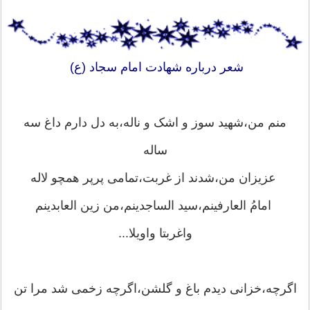
شعر درباره شهادت امام سجاد (ع)
منم من،شهید سوز و اشک و ناله،به دل دارم داغ سه
ساله
عزیزان من،شدند از غربت،تمامی پرپر همچو لاله
امامُ العارفینم،سید الساجدینم،من زین العابدینم
واغربتا واویلا...
اگرچه،خزانی دیدم باغ و گلشن،اگرچه زخمی شد مرا تن