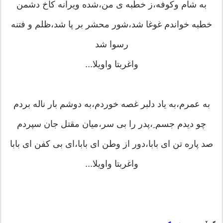
به شام وکوفه،ز خطبه ی من،شده ویرانه کاخ دشمن
خطبه خواندم غوغا شد،شور محشر بر پا شد،ظلم و فتنه
رسوا شد
واغربتا واویلا...
به عمرم،به یاد دلبر غصه خوردم،به دوشم بار ناله بردم
چو دیدم جسم ِ،پدر را بی سر،میان مقتل جان سپردم
صد پاره تن ای بابا،دور از وطن ای بابا،ای بی کفن ای بابا
واغربتا واویلا...