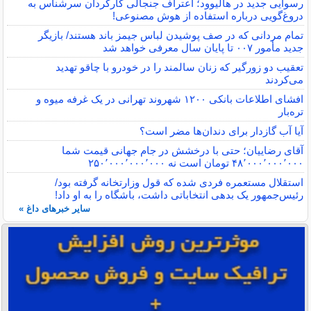
رسوایی جدید در هالیوود؛ اعتراف جنجالی کارگردان سرشناس به
دروغ‌گویی درباره استفاده از هوش مصنوعی!
تمام مردانی که در صف پوشیدن لباس جیمز باند هستند/ بازیگر
جدید مأمور ۰۰۷ تا پایان سال معرفی خواهد شد
تعقیب دو زورگیر که زنان سالمند را در خودرو با چاقو تهدید
می‌کردند
افشای اطلاعات بانکی ۱۲۰۰ شهروند تهرانی در یک غرفه میوه و
تره‌بار
آیا آب گازدار برای دندان‌ها مضر است؟
آقای رضاییان؛ حتی با درخشش در جام جهانی قیمت شما
۴۸٬۰۰۰٬۰۰۰٬۰۰۰ تومان است نه ۲۵۰٬۰۰۰٬۰۰۰٬۰۰۰
استقلال مستعمره فردی شده که قول وزارتخانه گرفته بود/
رئیس‌جمهور یک بدهی انتخاباتی داشت، باشگاه را به او داد!
سایر خبرهای داغ »