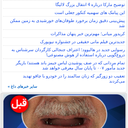
توضیح مارکا درباره 4 انتقال بزرگ لالیگا
این پیامک های سهمیه کنکور جعلی است
پیش‌بینی دقیق زمان برخورد طوفان‌های خورشیدی به زمین ممکن
شد
کریدور میانی؛ مهم‌ترین خبر پنهان مذاکرات
جدیدترین فیلم مانی حقیقی در جشنواره نیویورک
رسوایی جدید در هالیوود؛ اعتراف جنجالی کارگردان سرشناس به
دروغ‌گویی درباره استفاده از هوش مصنوعی!
تمام مردانی که در صف پوشیدن لباس جیمز باند هستند/ بازیگر
جدید مأمور ۰۰۷ تا پایان سال معرفی خواهد شد
تعقیب دو زورگیر که زنان سالمند را در خودرو با چاقو تهدید
می‌کردند
سایر خبرهای داغ »