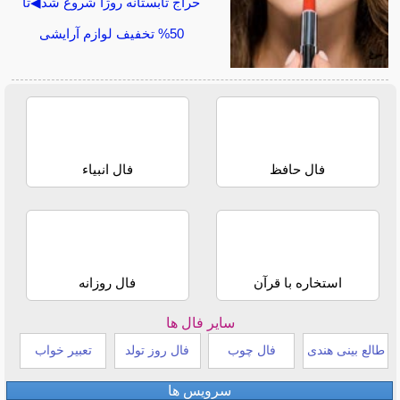
حراج تابستانه روژا شروع شد◀تا
50% تخفیف لوازم آرایشی
فال حافظ
فال انبیاء
استخاره با قرآن
فال روزانه
سایر فال ها
طالع بینی هندی
فال چوب
فال روز تولد
تعبیر خواب
سرویس ها