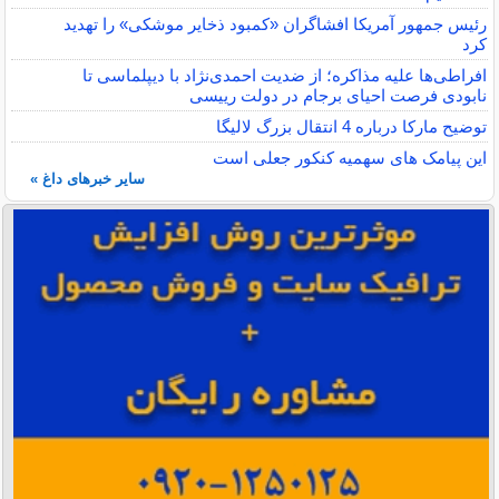
رئیس جمهور آمریکا افشاگران «کمبود ذخایر موشکی» را تهدید
کرد
افراطی‌ها علیه مذاکره؛ از ضدیت احمدی‌نژاد با دیپلماسی تا
نابودی فرصت احیای برجام در دولت رییسی
توضیح مارکا درباره 4 انتقال بزرگ لالیگا
این پیامک های سهمیه کنکور جعلی است
سایر خبرهای داغ »