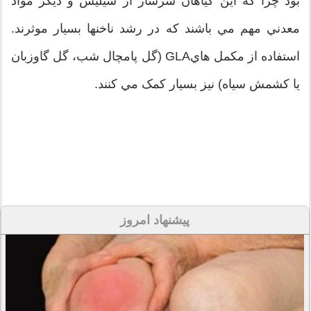
بود چرا که اين گياهان سرشار از سيليس و ديگر مواد
معدني مهم مي باشند که در رشد ناخنها بسيار موثرند.
استفاده از مکمل هايGLA (گل پامچال شب، گل گاوزبان
يا کشمش سياه) نيز بسيار کمک مي کنند.
پیشنهاد امروز