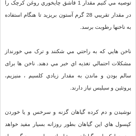
توصيه مي کنيم مقدار 1 قاشق چايخوري روغن کرچک را
در مقدار تقريبي 28 گرم آستون بريزيد تا هنگام استفاده
به ناخنها رطوبت برسد.
ناخن هايي که به راحتي مي شکنند و ترک مي خورنداز
مشکلات احتمالي تغذيه اي خبر مي دهند. ناخن ها برای
سالم بودن و ماندن به مقدار زيادي کلسيم ، منيزيم،
پروتئين و سيليس نياز دارند.
نوشيدن و دم کرده گياهان گزنه و سرخس و يا خوردن
کپسول هاي اين گياهان بطور روزانه بسيار مفيد خواهد