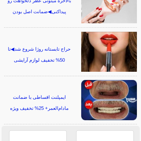
بالاخره میتونی عطر دلخواهت رو
پیداکنی◀ضمانت اصل بودن
حراج تابستانه روژا شروع شد◀تا
50% تخفیف لوازم آرایشی
ایمپلنت اقساطی با ضمانت
مادام‌العمر+ 25% تخفیف ویژه