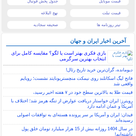
قیمت موبایل
جدول پخش فوتبال
قیمت تبلت
نهج البلاغه
تیتر روزنامه ها
صحیفه سجادیه
آخرین اخبار ایران و جهان
بازی فکری بهتر است یا لگو؟ مقایسه کامل برای
انتخاب بهترین سرگرمی
دیومانده، گران‌ترین خرید تاریخ رئال!
فاتح لیگ اسکاتلند روی نیمکت منچستریونایتد نشست؛ رویایم
واقعی شد
قیمت طلا به بالاترین سطح خود در ۷ هفته اخیر رسید،
رویترز: ایران خواستار دریافت عوارض از تنگه هرمز شد؛ اختلاف با
آمریکا و عمان ادامه دارد
فیدان: ایران و آمریکا بر سر پرونده هسته‌ای به توافقات اصولی
رسیده‌اند
در سال 1404 روزانه بیش از 15 هزار میلیارد تومان خلق پول
داشته‌ایم!