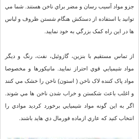
جزو مواد آسيب رسان و مضر براي ناخن هستند. شما مي
توانيد با استفاده از دستکش هنگام شستن ظروف و لباس
ها در اين راه کمک بزرگي به خود نماييد.
از تماس مستقيم با بنزين، گازوئيل، نفت، رنگ و ديگر
مواد شيميايي قوي احتراز نماييد. مانيکورها و مخصوصا
مواد پاک کننده لاک ناخن ( استون) ناخن را خشک مي کنند
و اغلب باعث شکستن و خراب شدن ناخن ها مي شوند.
اگر به اين گونه مواد شيميايي برخورد کرديد موادي را
انتخاب کنيد که عاري ازماده فورمال دي هايد باشند.