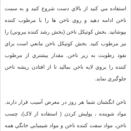
استفاده مي کنيد از بالاي دست شروع کنيد و به سمت
ناخن ادامه دهيد و روي ناخن ها را با مرطوب کننده
بپوشانيد. بخش کوتيکل ناخن (بخش رشد کننده بيروني) را
نيز مرطوب کنيد. بخش کوتيکل ناخن مانعي است براي
نفوذ رطوبت به زير ناخن. مقدار بيشتري از مرطوب
کننده را بروي لايه ناخن بماليد تا از افتادن ريشه ناخن
جلوگيري نمايد.
ناخن انگشتان شما هر روز در معرض آسيب قرار دارند.
مواد شوينده ، پوليش کردن ( استفاده از لاک)، چسب
ناخن، مواد سفت کننده ناخن و مواد شيميايي خانگي همه