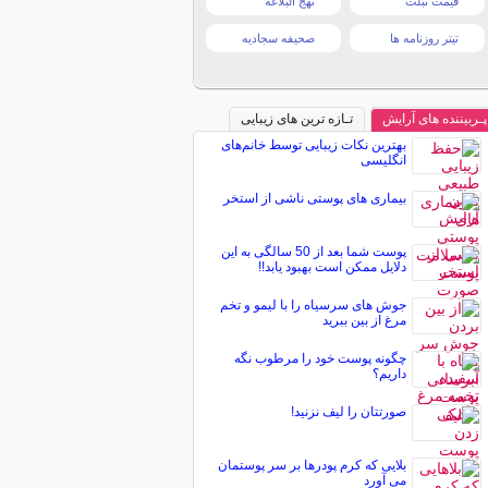
قیمت تبلت
نهج البلاغه
تیتر روزنامه ها
صحیفه سجادیه
پـربیننده های آرایش
تـازه ترین های زیبایی
بهترین نکات زیبایی توسط خانم‌های
انگلیسی
بیماری های پوستی ناشی از استخر
پوست شما بعد از 50 سالگی به این
دلایل ممکن است بهبود یابد!!
جوش های سرسیاه را با لیمو و تخم
مرغ از بین ببرید
چگونه پوست خود را مرطوب نگه
داریم؟
صورتتان را لیف نزنید!
بلایی که کرم پودرها بر سر پوستمان
می آورد