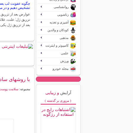
چگونه عفونت لب بعد 
روانشناسی
تشخیص دهیم و در مور
عوارض بعد از تزریق 
زناشویی
تزریق ژل: علت، علائ
آشپزی و تغذیه
بعد از تزریق ژل یکی
کودکان و والدین
مذهبی
کامپیوتر و اینترنت
علمی
ورزش
مجله خودرو
با روشهای ساده
سلامت پوست
مجموعه:
آرایش
و زیبایی
( مروری بر گذشته )