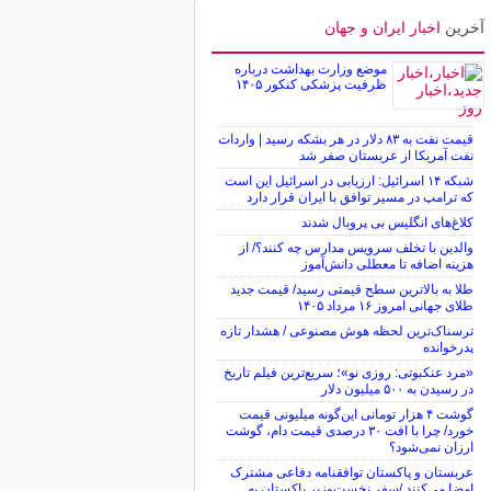
آخرین
اخبار ایران و جهان
موضع وزارت بهداشت درباره
ظرفیت پزشکی کنکور ۱۴۰۵
قیمت نفت به ۸۳ دلار در هر بشکه رسید | واردات
نفت آمریکا از عربستان صفر شد
شبکه ۱۴ اسرائیل: ارزیابی در اسرائیل این است
که ترامپ در مسیر توافق با ایران قرار دارد
کلاغ‌های انگلیس بی پروبال شدند
والدین با تخلف سرویس مدارس چه کنند؟/ از
هزینه اضافه تا معطلی دانش‌آموز
طلا به بالاترین سطح قیمتی رسید/ قیمت جدید
طلای جهانی امروز ۱۶ مرداد ۱۴۰۵
ترسناک‌ترین لحظه هوش مصنوعی / هشدار تازه
پدرخوانده
«مرد عنکبوتی: روزی نو»؛ سریع‌ترین فیلم تاریخ
در رسیدن به ۵۰۰ میلیون دلار
گوشت ۴ هزار تومانی این‌گونه میلیونی قیمت
خورد/ چرا با افت ۳۰ درصدی قیمت دام، گوشت
ارزان نمی‌شود؟
عربستان و پاکستان توافقنامه دفاعی مشترک
امضا می‌کنند /سفر نخست‌وزیر پاکستان به