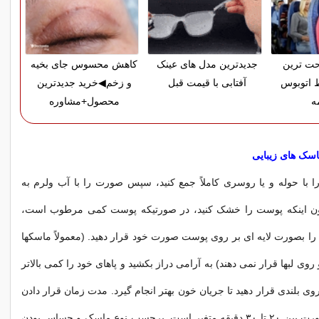
حت ترین
جدیدترین مدل های عینک
کاهش محسوس جای بخیه
 اتوبوس
آفتابی با قیمت قبل
و زخم◀خرید جدیدترین
ه
محصول+مشاوره
اسک های زیبایی
را با حوله و یا روسری کاملاً جمع کنید، سپس صورت را با آب ولرم به
ن اینکه پوست را خشک کنید، در صورتیکه پوست کمی مرطوب است،
را بصورت لایه ای بر روی پوست صورت خود قرار دهید. (معمولاً ماسکها
ی لبها قرار نمی دهند) به آرامی دراز بکشید و پاهای خود را کمی بالاتر
ی بلندی قرار دهید تا جریان خون بهتر انجام گیرد. مدت زمان قرار دادن
ماسک بر روی صورت بین ۲۰ تا ۳۰ دقیقه متغیر است. برحسب نوع ماسک و حساس بودن