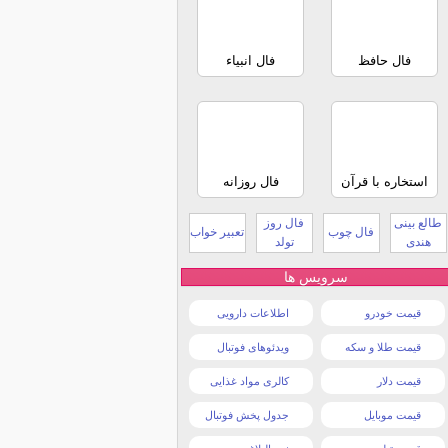
فال حافظ
فال انبیاء
استخاره با قرآن
فال روزانه
طالع بینی
فال روز
فال چوب
تعبیر خواب
هندی
تولد
سرویس ها
قیمت خودرو
اطلاعات دارویی
قیمت طلا و سکه
ویدئوهای فوتبال
قیمت دلار
کالری مواد غذایی
قیمت موبایل
جدول پخش فوتبال