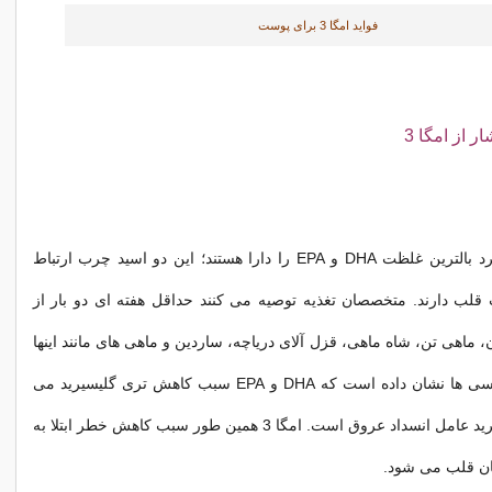
فواید امگا 3 برای پوست
 از امگا 3
ماهی های آب سرد بالترین غلظت DHA و EPA را دارا هستند؛ این دو اسید چرب ارتباط
قلب دارند. متخصصان تغذیه توصیه می کنند حداقل هفته ای دو بار از
 ماهی تن، شاه ماهی، قزل آلای دریاچه، ساردین و ماهی های مانند اینها
استفاده کنید. بررسی ها نشان داده است که DHA و EPA سبب کاهش تری گلیسیرید می
شوند، تری گلیسیرید عامل انسداد عروق است. امگا 3 همین طور سبب کاهش خطر ابتلا به
ان قلب می شود.