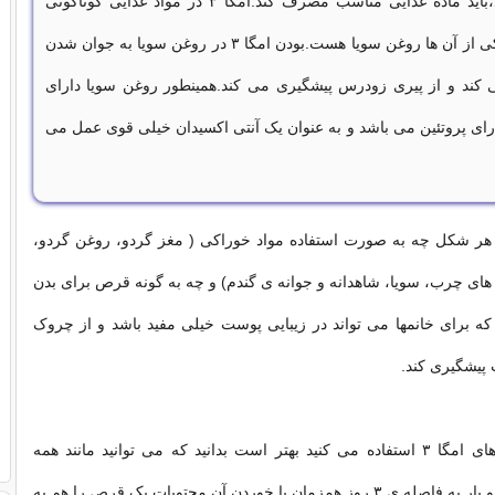
خود را رفع کند،باید ماده غذایی مناسب مصرف کند.امگا ۳ در مواد غذایی گوناگونی
وجود دارد که یکی از آن ها روغن سویا هست.بودن امگا ۳ در روغن سویا به جوان شدن
ند و از پیری زودرس پیشگیری می کند.همینطور روغن سویا دارای
ه و دارای پروتئین می باشد و به عنوان یک آنتی اکسیدان خیلی قوی عمل می
ن امگا ۳ به هر شکل چه به صورت استفاده مواد خوراکی ( مغز گردو، روغن گردو،
های چرب، سویا، شاهدانه و جوانه ی گندم) و چه به گونه قرص برای بدن
ه برای خانمها می تواند در زیبایی پوست خیلی مفید باشد و از چروک
یشگیری کند.
چنانچه از قرص های امگا ۳ استفاده می کنید بهتر است بدانید که می توانید مانند همه
ماسکها هفته ای دو بار به فاصله ی ۳ روز همزمان با خوردن آن محتویات یک قرص را هم به