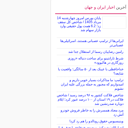
آخرین
اخبار ایران و جهان
پایان بورس امروز چهارشنبه 14
مرداد 1405 / شاخص کل سقف
زد؛ 6.2 همت پول حقیقی وارد
بازار سهام شد
ایرانی‌ها از ترامپ عصبانی هستند، اسرائیلی‌ها
عصبانی‌تر
رامین رضاییان رسما از استقلال جدا شد
شرط تارانتینو برای ساخت دنباله «روزی
روزگاری در هالیوود»
خداحافظی با عینک بعد از ۵۰ سالگی؛ واقعیت یا
شایعه؟
ترامپ: ما مذاکرات بسیار خوبی داریم و
امیدواریم که مجبور به حمله بزرگی علیه ایران
نشویم
شاخص فلاکت کشور به ۹۶ درصد رسید / شاخص
فلاکت در ۱۹ استان از ۱۰۰ درصد عبور کرد؛ ایلام
دوباره صدرنشین شد
مرد معتاد همسرش را به خاطر فروش خودرو
آتش زد
وینیسیوس حقوق رونالدو را هم رد کرد!
انصارالله: نفت‌کش سعودی «وفاء» را هدف قرار