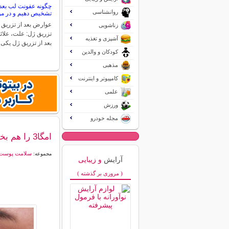
چگونه عفونت لب بعد 
روانشناسی
تشخیص دهیم و در مور
عوارض بعد از تزریق 
زناشویی
تزریق ژل: علت، علائ
آشپزی و تغذیه
بعد از تزریق ژل یکی
کودکان و والدین
مذهبی
کامپیوتر و اینترنت
علمی
ورزش
مجله خودرو
امگا3 را هم بخورید هم به پوستتان بزنید!!
سلامت پوست
مجموعه:
آرایش
و زیبایی
( مروری بر گذشته )