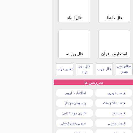
فال حافظ
فال انبیاء
استخاره با قرآن
فال روزانه
طالع بینی
فال روز
فال چوب
تعبیر خواب
هندی
تولد
سرویس ها
قیمت خودرو
اطلاعات دارویی
قیمت طلا و سکه
ویدئوهای فوتبال
قیمت دلار
کالری مواد غذایی
قیمت موبایل
جدول پخش فوتبال