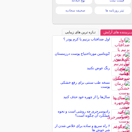
قیمت تبلت
نهج البلاغه
تیتر روزنامه ها
صحیفه سجادیه
پـربیننده های آرایش
تـازه ترین های زیبایی
اول ضدافتاب بزنیم یا کرم پودر ؟
2ویتامین مورداحتیاج پوست درزمستان
رنگ عوض نکنید
نسخه طب سنتی برای رفع خشکی
پوست
سال‌ها را از چهره خود حذف کنید
رادیوسرجری چه روشی است و نحوه
عملکرد آن چگونه است؟
۶ راه سریع و ساده برای خلاص شدن از
شر جوش ها