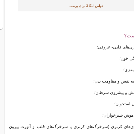
خواص امگا 3 برای پوست
اري‌های قلبی- عروقی؛
گی خون؛
مغزی؛
د به نفس و مقاومت بدن؛
دايش و پیشروی سرطان؛
ی استخوان؛
 هوش شيرخواران؛
اری‌های کرنری (سرخرگ‌های کرنری یا سرخرگ‌های قلب از آئورت بیرون