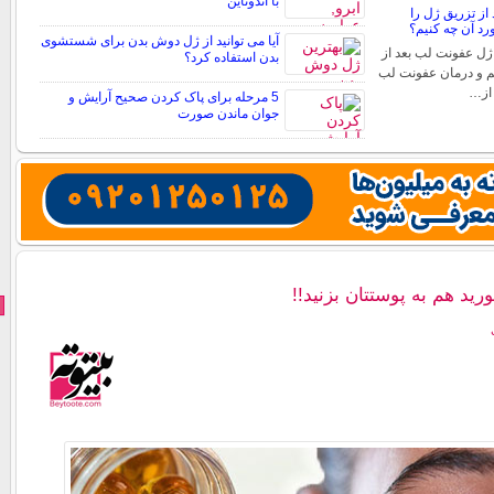
با اندوتاین
از تزریق ژل را
د آن چه کنیم؟
آیا می توانید از ژل دوش بدن برای شستشوی
ژل عفونت لب بعد از
بدن استفاده کرد؟
م و درمان عفونت لب
 از…
5 مرحله برای پاک کردن صحیح آرایش و
جوان ماندن صورت