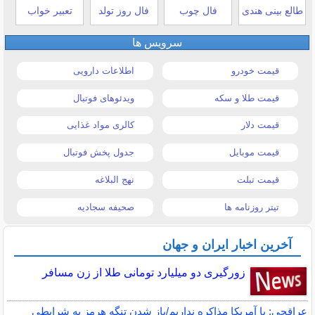
طالع بینی هندی
فال چوب
فال روز تولد
تعبیر خواب
سرویس ها
قیمت خودرو
اطلاعات دارویی
قیمت طلا و سکه
ویدئوهای فوتبال
قیمت دلار
کالری مواد غذایی
قیمت موبایل
جدول پخش فوتبال
قیمت تبلت
نهج البلاغه
تیتر روزنامه ها
صحیفه سجادیه
آخرین اخبار ایران و جهان
زورگیری دو میلیارد تومانی طلا از زن مسافر
عراقچی: با آمریکا مذاکره نداریم/باز شدن تنگه هرمز به شرایطی