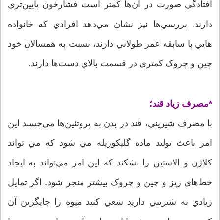
افتادگي صورت در آن‌ها کمتر است فشارخون پايين‌تري
دارند. بررسي‌ها نيز نشان مي‌دهد افرادي که خانواده
هايي با سابقه عمر طولاني دارند، نسبت به همسالان خود
چين و چروک کمتري در قسمت بالاي دست‌ها دارند.
*مصرف زياد قند؛
‏با مصرف شيريني‌، قند در بدن به پروتئين‌ها مي‌چسبد اين
امر باعث توليد ماده گليکوزيله مي شود که مي تواند
کلاژن و الاستين را بشکند که اين امر مي‌تواند به ايجاد
خط‌هاي ريز و چين و چروک بيشتر منجر شود. اگر تمايل
زيادي به شيريني‌ داريد سعي کنيد ميوه را جايگزين آن