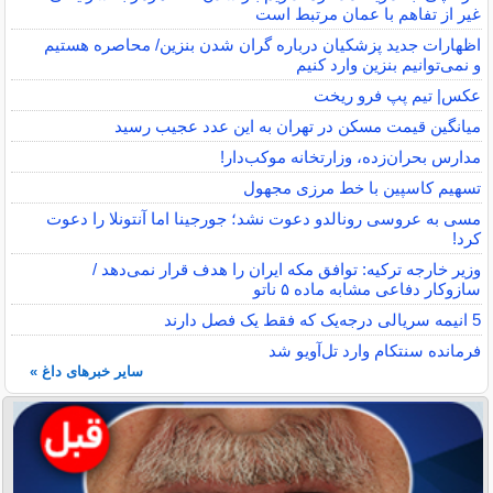
غیر از تفاهم با عمان مرتبط است
اظهارات جدید پزشکیان درباره گران شدن بنزین/ محاصره هستیم
و نمی‌توانیم بنزین وارد کنیم
عکس| تیم پپ فرو ریخت
میانگین قیمت مسکن در تهران به این عدد عجیب رسید
مدارس بحران‌زده، وزارتخانه موکب‌دار!
تسهیم کاسپین با خط مرزی مجهول
مسی به عروسی رونالدو دعوت نشد؛ جورجینا اما آنتونلا را دعوت
کرد!
وزیر خارجه ترکیه: توافق مکه ایران را هدف قرار نمی‌دهد /
سازوکار دفاعی مشابه ماده ۵ ناتو
5 انیمه سریالی درجه‌یک که فقط یک فصل دارند
فرمانده سنتکام وارد تل‌آویو شد
سایر خبرهای داغ »