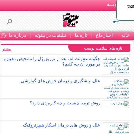
بـیتوتــه
ایمپلنت اقساطی با ضمانت مادام‌العمر+ 25%
منو
خانه
اخبار داغ
تازه ها
تبلیغات در بیتوته
درباره ما
ت
تازه های سلامت پوست
بیشتر »
چگونه عفونت لب بعد از تزریق ژل را تشخیص دهیم و
در مورد آن چه کنیم؟
علل، پیشگیری و درمان جوش های گوارشی
روش ترمیا چیست و چه کاربردی دارد؟
علل و روش های درمان اسکار هیپرتروفیک