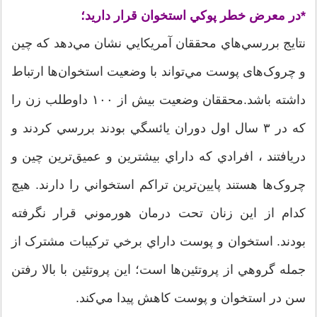
*در معرض خطر پوکي استخوان قرار داريد؛
نتايج بررسي‌هاي محققان آمريکايي نشان مي‌دهد که چين
و چروک‌های پوست مي‌تواند با وضعيت استخوان‌ها ارتباط
داشته باشد.محققان وضعيت بيش از ۱۰۰ داوطلب زن را
که در ۳ سال اول دوران يائسگي بودند بررسي کردند و
دريافتند ، افرادي که داراي بيشترين و عميق‌ترين چين و
چروک‌ها هستند پايين‌ترين تراکم استخواني را دارند. هيچ
کدام از اين زنان تحت درمان هورموني قرار نگرفته
بودند. استخوان و پوست داراي برخي ترکيبات مشترک از
جمله گروهي از پروتئين‌ها است؛ اين پروتئين با بالا رفتن
سن در استخوان و پوست کاهش پيدا مي‌کند.