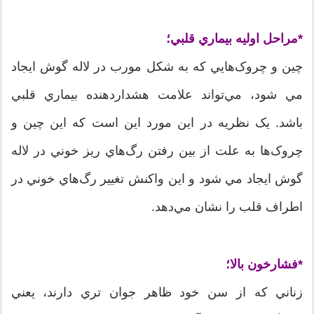
*مراحل اوليه بيماري قلبي؛
چين و چروک‌هايي که به شکل مورب در لاله گوش ايجاد
مي شود، مي‌تواند علامت هشدار‌دهنده بيماري قلبي
باشد. يک نظريه در اين مورد اين است که اين چين و
چروک‌ها به علت از بين رفتن رگ‌هاي ريز خوني در لاله
گوش ايجاد مي شود و اين واکنش تغيير رگ‌هاي خوني در
اطراف قلب را نشان مي‌دهد.
*فشارخون بالا؛
زناني که از سن خود ظاهر جوان تري دارند، يعني