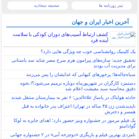
تیتر روزنامه ها
صحیفه سجادیه
آخرین اخبار ایران و جهان
کشف ارتباط آسیب‌های دوران کودکی با سلامت
آینده فرد
یک کلینیک روانشناسی خوب چه ویژگی هایی دارد؟
تحقیق جدید: سازه‌های پیرامون هرم سرخ مصر شاید سد باستانی
برای مدیریت آب بودند
سیاه‌چاله‌ها؛ پرخورهای کیهانی که غذایشان را پس می‌زنند
دستمزد کارگران در شهریورماه دوباره ترمیم می‌شود؟/ نحوه
دقیق محاسبه سبد معیشت اعلام شد
حادثه هولناک در پاساژ علاءالدین؛ ۶ نفر به بیمارستان منتقل شدند
ناپدیدشدن زن ۴۵ ساله در تهران/ اعتراف پدر خانواده به قتل
همسر و دخترش
یک فیلم مرموز در جشنواره ونیز حضور دارد؛ اهدای جایزه به لوکا
گوادانینو
نامزدی بهترین فیلم و بازیگری «دوچرخه آبی» در ۲ جشنواره جهانی