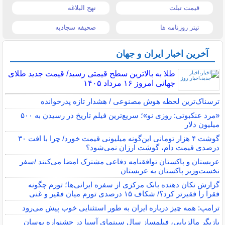
قیمت تبلت
نهج البلاغه
تیتر روزنامه ها
صحیفه سجادیه
آخرین اخبار ایران و جهان
طلا به بالاترین سطح قیمتی رسید/ قیمت جدید طلای
جهانی امروز ۱۶ مرداد ۱۴۰۵
ترسناک‌ترین لحظه هوش مصنوعی / هشدار تازه پدرخوانده
«مرد عنکبوتی: روزی نو»؛ سریع‌ترین فیلم تاریخ در رسیدن به ۵۰۰
میلیون دلار
گوشت ۴ هزار تومانی این‌گونه میلیونی قیمت خورد/ چرا با افت ۳۰
درصدی قیمت دام، گوشت ارزان نمی‌شود؟
عربستان و پاکستان توافقنامه دفاعی مشترک امضا می‌کنند /سفر
نخست‌وزیر پاکستان به عربستان
گزارش تکان‌ دهنده بانک مرکزی از سفره ایرانی‌ها؛ تورم چگونه
فقرا را فقیرتر کرد؟/ شکاف ۱۵ درصدی تورم میان فقیر و غنی
ترامپ: همه چیز درباره ایران به طور استثنایی خوب پیش می‌رود
بازیگر مالزیایی، فیلمساز سال سینمای آسیا در جشنواره بوسان