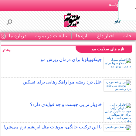
بـیتوتــه
منو
خانه
اخبار داغ
تازه ها
تبلیغات در بیتوته
درباره ما
ت
تازه های سلامت مو
بیشتر »
جینکوبیلوبا برای درمان ریزش مو
علل درد ریشه مو| راهکارهایی برای تسکین
خاویار تراپی چیست و چه فوایدی دارد؟
با این ترکیب خانگی، موهات مثل ابریشم نرم می‌شن!