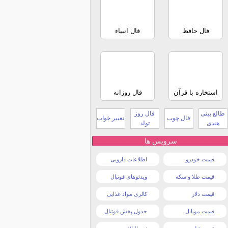
فال حافظ
فال انبیاء
استخاره با قرآن
فال روزانه
طالع بینی
فال روز
فال چوب
تعبیر خواب
هندی
تولد
سرویس ها
قیمت خودرو
اطلاعات دارویی
قیمت طلا و سکه
ویدئوهای فوتبال
قیمت دلار
کالری مواد غذایی
قیمت موبایل
جدول پخش فوتبال