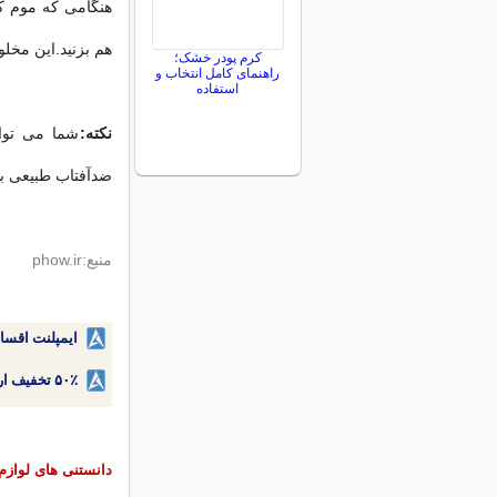
هنگامی که موم کا
هم بزنید.این مخلو
کرم پودر خشک؛
راهنمای کامل انتخاب و
استفاده
نکته:
شما می توان
ضدآفتاب طبیعی بس
منبع:phow.ir
ایمپلنت اقسا
۵۰٪ تخفیف ارتودنسی دندان اقساطی بدون نیاز به چک یا سفته!
دانستنی های لوازم