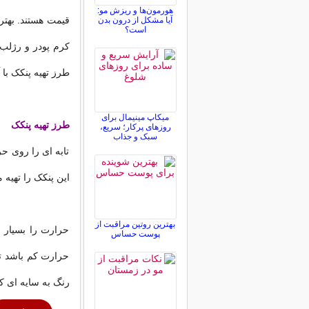
هورمون‌ها و ریزش مو:
قیمت هستند. بهتر
آیا مشکل از درون بدن
است؟
کرم پودر و رژلب 
طرز تهیه پنکک با 
میکاپ مینیمال برای
طرز تهیه پنکک
روزهای پرکار؛ سریع،
سبک و جذاب
تابه ای را روی حر
این پنکک را تهیه 
بهترین روتین مراقبت از
حرارت را بسیار م
پوست حساس
حرارت کم باشد تا 
رنگ به سایه ای 