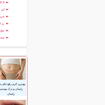
9 کار آرایشی که دشمن پوست تان است!
این 
خرید
رژ ل
عوار
مشکل
بهترین کرم رفع جای بخ
زایمان و ترک پوستی
زایمان