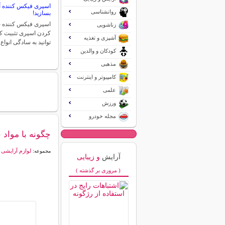
اسپری فیکس کننده آر
روانشناسی
بسازید!
اسپری فیکس کننده 
زناشویی
کردن اسپری تثبیت ک
آشپزی و تغذیه
توانید به سادگی انوا
کودکان و والدین
مذهبی
کامپیوتر و اینترنت
علمی
ورزش
مجله خودرو
چگونه با مواد
لوازم آرایشی
مجموعه:
آرایش
و زیبایی
( مروری بر گذشته )