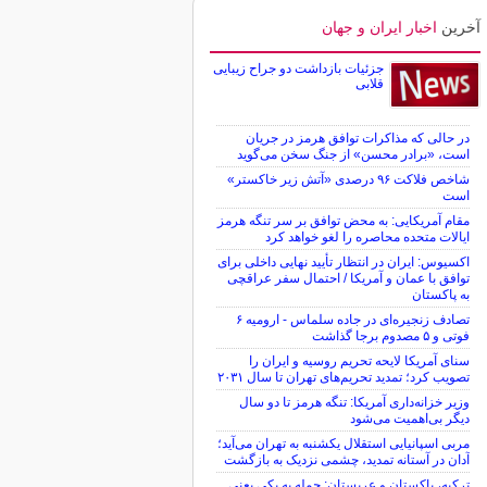
آخرین
اخبار ایران و جهان
جزئیات بازداشت دو جراح زیبایی
قلابی
در حالی که مذاکرات توافق هرمز در جریان
است، «برادر محسن» از جنگ سخن می‌گوید
شاخص فلاکت ۹۶ درصدی «آتش زیر خاکستر»
است
مقام آمریکایی: به محض توافق بر سر تنگه هرمز
ایالات متحده محاصره را لغو خواهد کرد
اکسیوس: ایران در انتظار تأیید نهایی داخلی برای
توافق با عمان و آمریکا / احتمال سفر عراقچی
به پاکستان
تصادف زنجیره‌ای در جاده سلماس - ارومیه ۶
فوتی و ۵ مصدوم برجا گذاشت
سنای آمریکا لایحه تحریم روسیه و ایران را
تصویب کرد؛ تمدید تحریم‌های تهران تا سال ۲۰۳۱
وزیر خزانه‌داری آمریکا: تنگه هرمز تا دو سال
دیگر بی‌اهمیت می‌شود
مربی اسپانیایی استقلال یکشنبه به تهران می‌آید؛
آدان در آستانه تمدید، چشمی نزدیک به بازگشت
ترکیه، پاکستان و عربستان: حمله به یکی یعنی