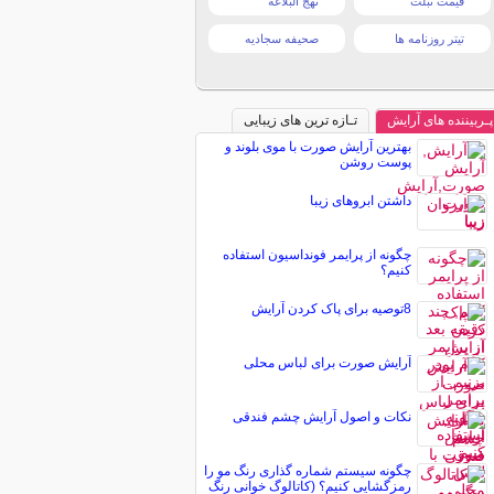
قیمت تبلت
نهج البلاغه
تیتر روزنامه ها
صحیفه سجادیه
پـربیننده های آرایش
تـازه ترین های زیبایی
بهترین آرایش صورت با موی بلوند و
پوست روشن
داشتن ابروهای زیبا
چگونه از پرایمر فونداسیون استفاده
کنیم؟
8توصیه برای پاک کردن آرایش
آرایش صورت برای لباس محلی
نکات و اصول آرایش چشم فندقی
چگونه سیستم شماره گذاری رنگ مو را
رمزگشایی کنیم؟ (کاتالوگ خوانی رنگ