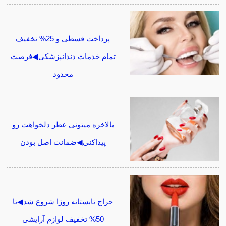
پرداخت قسطی و 25% تخفیف
تمام خدمات دندانپزشکی◀فرصت
محدود
بالاخره میتونی عطر دلخواهت رو
پیداکنی◀ضمانت اصل بودن
حراج تابستانه روژا شروع شد◀تا
50% تخفیف لوازم آرایشی