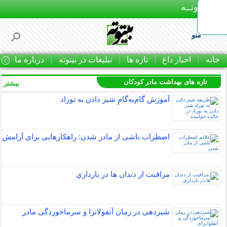
بـیتوتــه
منو
خانه
اخبار داغ
تازه ها
تبلیغات در بیتوته
درباره ما
ت
تازه های بهداشت مادر کودکان
بیشتر »
آموزش گام‌به‌گامِ شیر دادن به نوزاد
اضطراب ناشی از مادر شدن: راهکارهایی برای آرامش
مراقبت از دندان‌ ها در بارداري
شیردهی در زمان آنفولانزا و سرماخوردگی مادر